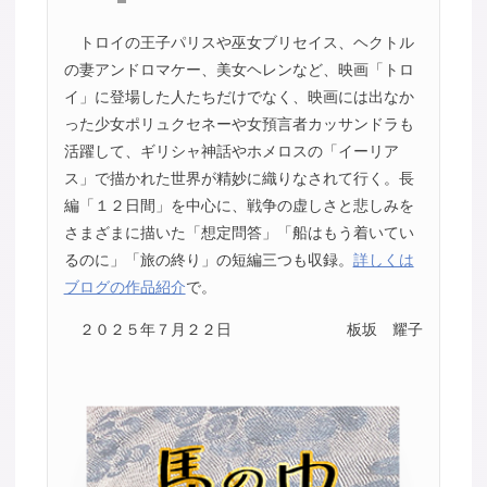
トロイの王子パリスや巫女ブリセイス、ヘクトル
の妻アンドロマケー、美女ヘレンなど、映画「トロ
イ」に登場した人たちだけでなく、映画には出なか
った少女ポリュクセネーや女預言者カッサンドラも
活躍して、ギリシャ神話やホメロスの「イーリア
ス」で描かれた世界が精妙に織りなされて行く。長
編「１２日間」を中心に、戦争の虚しさと悲しみを
さまざまに描いた「想定問答」「船はもう着いてい
るのに」「旅の終り」の短編三つも収録。
詳しくは
ブログの作品紹介
で。
２０２５年７月２２日
板坂 耀子