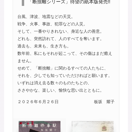
「断捨離シリーズ」待望の紙本版発売!!
台風、津波、地震などの天災。
戦争、火事、事故、犯罪などの人災。
そして、一番やりきれない、身近な人の善意。
どれも、突然訪れて、人のすべてを奪います。
過去も、未来も、生き方も。
数年前、私にもそれが起こって、その傷はまだ癒え
ません。
せめて、「断捨離」に関わるすべての人たちに、
それを、少しでも知っていただければと願います。
いずれは消え去る数々のものたちとの、
ささやかな、楽しい、愉快な思い出とともに。
２０２６年６月２６日
板坂 耀子