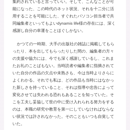
集約されていると言っていい。そして、こんなことが可
能になった、この時代のネット状況、それを十二分に活
用することを可能にした、すぐれたパソコン担当者で共
同編集者といってもよいdynamis life様の存在には、深く
感謝し自分の幸運をことほぐしかない。
かつての一時期、大手の出版社の雑誌に掲載してもら
ったり、本を出してもらったりした間の、編集者の方々
の支援や協力には、今でも深く感謝しているし、これま
たお礼のことばもない。当時読者や編集者に指摘されて
いた自分の作品の欠点や未熟さも、今は当時よりさらに
よくわかる。それでも私は、どの作品も当時にはなかっ
た新しさを持っていること、それは指導や忠告によって
変化させては失われる恐れもあることを知っていた。そ
こを工夫し妥協して世の中に受け入れられる努力をする
のは、本職の研究や教育を第一にしていなければならな
い状況では許されなかった。そのこともいつも自覚して
いた。