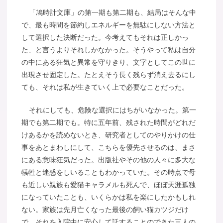
「鳩時計文庫」の第一期も第二期も、結局はそんな中
で、最も時間を節約しエネルギーを無駄にしない方法と
して選択した決断だった。今考えてもそれは正しかっ
た、と言うよりそれしかなかった。そうやって私は自分
の中にある狂気と異常を守りきり、文字としてこの世に
出現させ固定した。たとえそう長く残らず消え去るにし
ても、それは私が生きていく上で必要なことだった。
それにしても、危険な選択にはちがいなかった。第一
期でも第二期でも。特に五年前、残された時間がどれだ
けあるかを読めないとき、研究者としてのやりかけの仕
事をあとまわしにして、こちらを優先させるのは、まさ
にある意味狂気だった。出版社やその他の人々に多大な
犠牲と迷惑をしいることもわかっていた。その時点で母
も近しい親族も愛猫キャラメルも死んで、ほぼ天涯孤独
になっていたことも、いくらかは私を楽にしたかもしれ
ない。家族は先月亡くなった最後の飼い猫カツジだけ
で、それを入院中に安心して託することのできた三人の