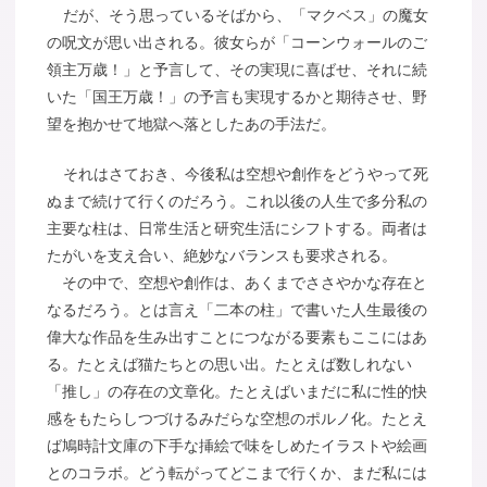
だが、そう思っているそばから、「マクベス」の魔女
の呪文が思い出される。彼女らが「コーンウォールのご
領主万歳！」と予言して、その実現に喜ばせ、それに続
いた「国王万歳！」の予言も実現するかと期待させ、野
望を抱かせて地獄へ落としたあの手法だ。
それはさておき、今後私は空想や創作をどうやって死
ぬまで続けて行くのだろう。これ以後の人生で多分私の
主要な柱は、日常生活と研究生活にシフトする。両者は
たがいを支え合い、絶妙なバランスも要求される。
その中で、空想や創作は、あくまでささやかな存在と
なるだろう。とは言え「二本の柱」で書いた人生最後の
偉大な作品を生み出すことにつながる要素もここにはあ
る。たとえば猫たちとの思い出。たとえば数しれない
「推し」の存在の文章化。たとえばいまだに私に性的快
感をもたらしつづけるみだらな空想のポルノ化。たとえ
ば鳩時計文庫の下手な挿絵で味をしめたイラストや絵画
とのコラボ。どう転がってどこまで行くか、まだ私には