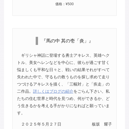
価格：¥500
『馬の中 其の壱「炎」』
ギリシャ神話に登場する勇士アキレス、英雄ヘク
トル、美女ヘレンなどを中心に、彼らが過ごす甘く
悩ましくも平和な日々と、戦いの結果それがすべて
失われた中で、守るもの救うものを探し求めて走り
つづけるアキレスを描く、「三幅対」と「疾走」の
二作品。
詳しくはブログの紹介
をごらん下さい。私
たちの住む世界と時代を見つめ、何ができるか、ど
う生きるかを考える手がかりになればと願っていま
す。
２０２５年５月２７日
板坂 耀子