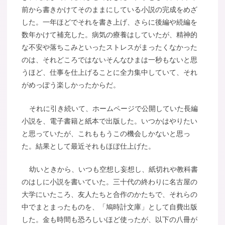
前から書きかけてそのままにしている小説の完成をめざ
した。一年ほどでそれを書き上げ、さらに後編や続編を
数年かけて補充した。病気の療養はしていたが、精神的
な不安や落ちこみといったストレスがまったくなかった
のは、それどころではないそんなひまは一秒もないと思
うほど、仕事を仕上げることに全力集中していて、それ
がめっぽう楽しかったからだ。
それに引き続いて、ホームページで公開していた長編
小説を、電子書籍と紙本で出版した。いつかはやりたい
と思っていたが、これももうこの機会しかないと思っ
た。結果として最近それもほぼ仕上げた。
幼いときから、いつも空想し妄想し、紙切れや教科書
のはしに小説を書いていた。三十代の終わりに名古屋の
大学にいたころ、友人たちと合作のかたちで、それらの
中でまとまったものを、「鳩時計文庫」として自費出版
した。金も時間も恐ろしいほど使ったが、以下の八冊が