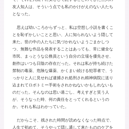
友人知人は、そういう点でも私のかけがえのない人たち
となった。
思えば幼いころからずっと、私は空想し小説を書くこ
とを恥ずかしいことと思い、人に知られないよう隠して
来た。世の中の人たちに気づかれないようごまかしつ
つ、無難な作品を発表することはあっても、常に健全な
市民、まっとうな公務員という自分の立場を優先させ、
創作はいつも日陰の存在だった。それは私が持ち続けた
禁制の毒薬、危険な爆薬、かくまい続ける犯罪者で、う
っかりと人に見せれば逮捕され処刑され精神病院に送り
込まれてロボトミー手術をされかねないかもしれないも
のだった。そんなのは思い過ごし、考えすぎと笑う人
が、そうなった時、何の責任をとってくれるというの
か。それも私はわかっていた。
だからこそ、残された時間が読めなくなった時点で、
人生で初めて、そうやって隠し通して来たもののケアを