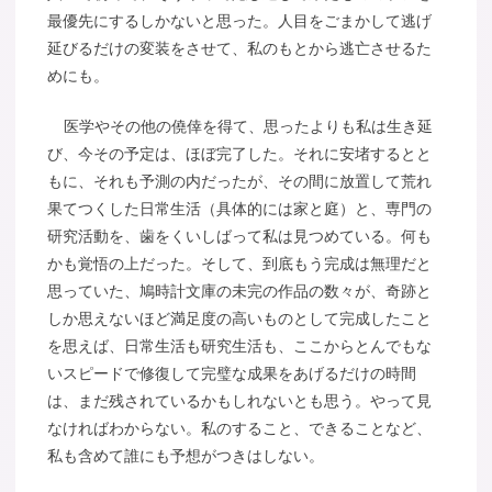
最優先にするしかないと思った。人目をごまかして逃げ
延びるだけの変装をさせて、私のもとから逃亡させるた
めにも。
医学やその他の僥倖を得て、思ったよりも私は生き延
び、今その予定は、ほぼ完了した。それに安堵するとと
もに、それも予測の内だったが、その間に放置して荒れ
果てつくした日常生活（具体的には家と庭）と、専門の
研究活動を、歯をくいしばって私は見つめている。何も
かも覚悟の上だった。そして、到底もう完成は無理だと
思っていた、鳩時計文庫の未完の作品の数々が、奇跡と
しか思えないほど満足度の高いものとして完成したこと
を思えば、日常生活も研究生活も、ここからとんでもな
いスピードで修復して完璧な成果をあげるだけの時間
は、まだ残されているかもしれないとも思う。やって見
なければわからない。私のすること、できることなど、
私も含めて誰にも予想がつきはしない。