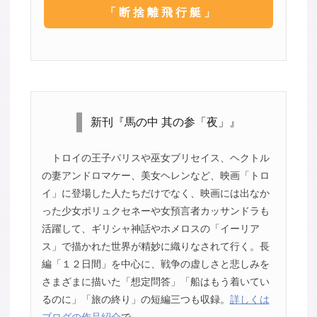
「断捨離飛行艇」
新刊『馬の中 其の参「夜」』
トロイの王子パリスや巫女ブリセイス、ヘクトル
の妻アンドロマケー、美女ヘレンなど、映画「トロ
イ」に登場した人たちだけでなく、映画には出なか
った少女ポリュクセネーや女預言者カッサンドラも
活躍して、ギリシャ神話やホメロスの「イーリア
ス」で描かれた世界が精妙に織りなされて行く。長
編「１２日間」を中心に、戦争の虚しさと悲しみを
さまざまに描いた「想定問答」「船はもう着いてい
るのに」「旅の終り」の短編三つも収録。
詳しくは
ブログの作品紹介
で。