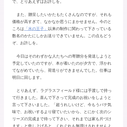
で、とりあえずはお許しを。
また、贈呈したいかたもたくさんなのですが、それも
価格が高すぎて、なかなか思うにまかせません。今のと
ころは
「水の王子」
以来の制作に関わって下さっている
数名のかたにしかお送りできていません。この点もどう
ぞ、お許しを。
今日はそのわずかな人たちへの寄贈分を発送しようと
予定していたのですが、本が着いたのが夕方で、浮かれ
てながめていたら、荷造りができませんでした。仕事は
明日に回します。
とりあえず、ラグラスフィールド様には手渡しで持っ
て行きました。喜んで下さって完成のお祝いをしようと
言って下さいました。「超うれしいけど、今もうバテ気
味で、お祝いするより寝ていたいから、とにかく次のシ
リーズの完成まで待って下さい、それまでは家も片づけ
ます」と申し上げると、くれぐれも無理はされませんよ