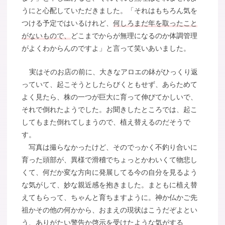
うにと心配していただきました。「それはもちろん気を
つける予定ではいるけれど、
何しろまだ年を取ったこと
がないもので、
どこまでからが無理になるのか体調管理
がよくわからんのですよ」と言って笑いあいました。
実はそのお店の前に、大きなアロエの鉢がひっくり返
っていて、起こそうとしたらびくともせず、あらためて
よく見たら、株の一つが巨大に育って伸びてかしいで、
それで倒れたようでした。お聞きしたところでは、起こ
してもまた倒れてしまうので、植え替えるのだそうで
す。
写真は撮らなかったけど、そのでっかく不釣り合いに
育った頭部が、異様で滑稽でちょっとかわいくて物悲し
くて、何だか変な方向に発展してる今の自分を見るよう
な気がして、妙な親近感を抱きました。まともに植え替
えてもらって、ちゃんと育ちますように。神か仏かご先
祖かその他の何かから、おまえの現状はこうだぞよとい
う、ありがたい警告か啓示を受けたような気がする