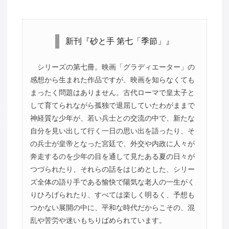
新刊『砂と手 第七「季節」』
シリーズの第七冊。映画「グラディエーター」の
感想から生まれた作品ですが、映画を知らなくても
まったく問題はありません。古代ローマで皇太子と
して育てられながら孤独で退屈していたわがままで
神経質な少年が、若い兵士との交流の中で、新たな
自分を見い出して行く一日の思い出を語ったり、そ
の兵士が皇帝となった宮廷で、外交や内政に人々が
奔走するのを少年の目を通して見たある夏の日々が
つづられたり、それらの話をはじめとした、シリー
ズ全体の語り手である愉快で陽気な老人の一生がく
りひろげられたり、すべては楽しく明るく、予想も
つかない展開の中に、平和な時代だからこその、混
乱や苦労や迷いもちりばめられています。