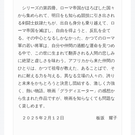
シリーズの第四冊。ローマ帝国がほろぼした国々
から集められて、明日をも知らぬ競技に引き出され
る剣闘士奴隷たちが、出自も身分も乗り越えて、ロ
ーマ帝国を滅ぼし、自由を得ようと、反乱を企て
る。その中心となるしかなかった、かつてのローマ
軍の若い将軍は、自分や仲間の過酷な運命を見つめ
る中で、この世に生まれて翻弄される人間の悲しみ
に絶望と虚しさを味わう。アフリカから来た仲間の
ひとりは、かつて祖母が教えた、あることばで、そ
れに耐える力を与える。異なる立場の人々の、誇り
と未来をかちとろうと決意し団結する、激しく力強
く、熱い物語。映画「グラディエーター」の感想か
ら生まれた作品ですが、映画を知らなくても問題な
く楽しめます。
２０２５年２月１２日
板坂 耀子