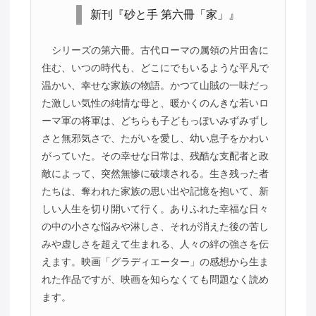
新刊『砂と手 第六冊「家」』
シリーズの第六冊。古代ローマの属領の片田舎に
住む、いつの時代も、どこにでもいるような平凡で
温かい、幸せな家族の物語。かつて山賊の一味だっ
た激しい気性の純情な母と、暖かくのんきな若いロ
ーマ軍の将軍は、どちらも子どもっぽいみずみずし
さと無邪気さで、たがいを愛し、幼い息子をかわい
がっていた。その幸せな日常は、残酷な支配者と政
敵によって、突然無惨に破壊される。生き残った者
たちは、奪われた家族の思い出や記憶を抱いて、新
しい人生を切り開いて行く。ありふれた幸福な日々
の中の小さな悩みや淋しさ、それが消えた後の苦し
みや虚しさを超えて生まれる、人々の絆の強さを伝
えます。映画「グラディエーター」の感想から生ま
れた作品ですが、映画を知らなくても問題なく読め
ます。