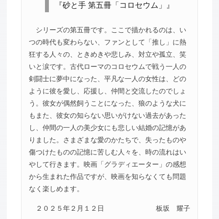
『砂と手 第五冊「コロセウム」』
シリーズの第五冊です。ここで描かれるのは、い
つの時代も変わらない、ファンとして「推し」に熱
狂する人々の、ときめきや悲しみ、対立や孤立、笑
いと涙です。古代ローマのコロセウムで戦う一人の
剣闘士に夢中になった、平凡な一人の女性は、どの
ように彼を愛し、応援し、仲間と交流したのでしょ
う。彼女が偶然飼うことになった、狼のような犬に
もまた、彼女の知らない思いがけない過去があった
し、仲間の一人の美少女にも悲しい結婚の記憶があ
りました。さまざまな愛のかたちで、失ったものや
傷つけたものの記憶に苦しむ人々を、時の流れはい
やして行きます。映画「グラディエーター」の感想
から生まれた作品ですが、映画を知らなくても問題
なく楽しめます。
２０２５年２月１２日
板坂 耀子