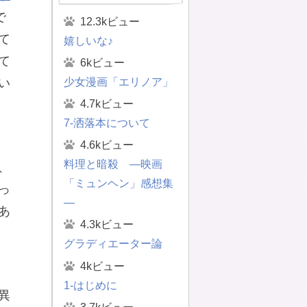
で
12.3kビュー
て
嬉しいな♪
て
6kビュー
少女漫画「エリノア」
い
4.7kビュー
7-洒落本について
4.6kビュー
料理と暗殺 ―映画
、
「ミュンヘン」感想集
っ
―
あ
4.3kビュー
グラディエーター論
4kビュー
1-はじめに
異