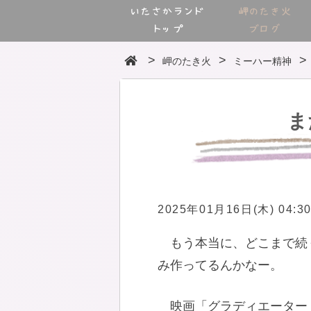
いたさかランド
岬のたき火
トップ
ブログ
岬のたき火
ミーハー精神
ま
2025年01月16日(木) 04:3
もう本当に、どこまで続
み作ってるんかなー。
映画「グラディエーター