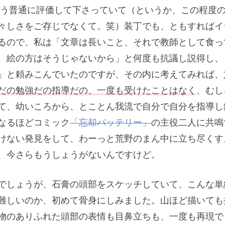
は、けっこう普通に評価して下さっていて（というか、この程度
々しさをご存じでなくて。笑）装丁でも、ともすればイ
るので、私は「文章は長いこと、それで教師として食っ
、絵の方はそうじゃないから」と何度も抗議し説得し、
」と頼みこんでいたのですが、その内に考えてみれば、
だの勉強だの指導だの、一度も受けたことはなく
、むし
て、幼いころから、とことん我流で自分で自分を指導し
なるほどコミック
「忘却バッテリー」
の主役二人に共鳴
けない発見をして、わーっと荒野のまん中に立ち尽くす
、今さらもうしょうがないんですけど。
でしょうが、石膏の頭部をスケッチしていて、こんな単
難しいのか、初めて骨身にしみました。山ほど描いても
物のありふれた頭部の表情も目鼻立ちも、一度も再現で