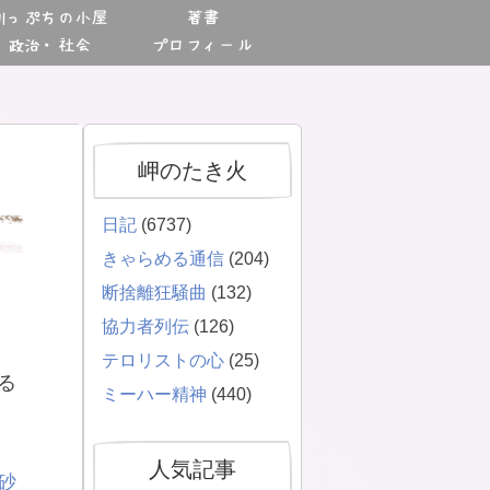
川っぷちの小屋
著書
政治・社会
プロフィール
岬のたき火
日記
(6737)
きゃらめる通信
(204)
断捨離狂騒曲
(132)
協力者列伝
(126)
テロリストの心
(25)
る
ミーハー精神
(440)
人気記事
砂