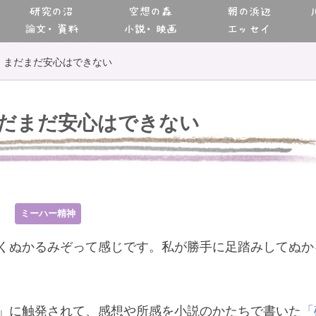
研究の沼
空想の森
朝の浜辺
論文・資料
小説・映画
エッセイ
まだまだ安心はできない
だまだ安心はできない
0
ミーハー精神
くぬかるみぞって感じです。私が勝手に足踏みしてぬか
」に触発されて、感想や所感を小説のかたちで書いた
「