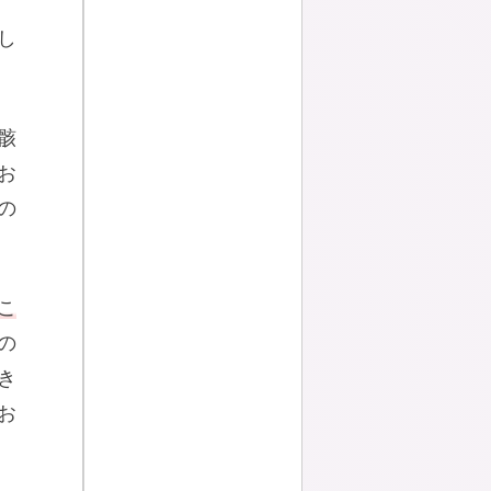
し
骸
お
の
こ
の
き
お