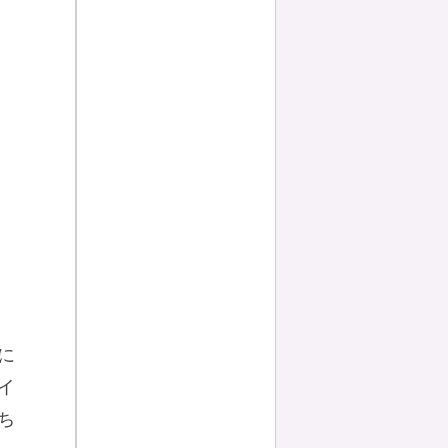
に
イ
ち