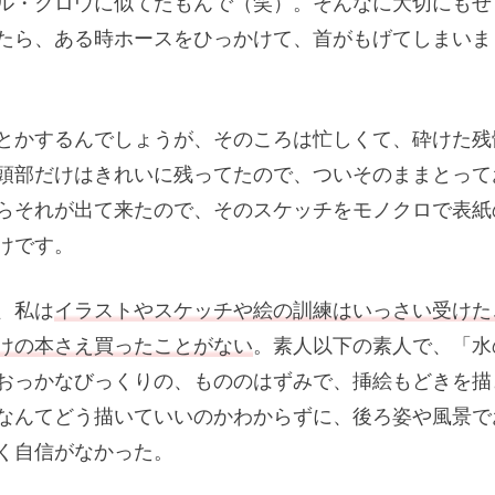
ル・クロウに似てたもんで（笑）。そんなに大切にもせ
たら、ある時ホースをひっかけて、首がもげてしまいま
とかするんでしょうが、そのころは忙しくて、砕けた残
頭部だけはきれいに残ってたので、ついそのままとって
らそれが出て来たので、そのスケッチをモノクロで表紙
けです。
、私は
イラストやスケッチや絵の訓練はいっさい受けた
けの本さえ買ったことがない
。素人以下の素人で、「水
おっかなびっくりの、もののはずみで、挿絵もどきを描
なんてどう描いていいのかわからずに、後ろ姿や風景で
く自信がなかった。