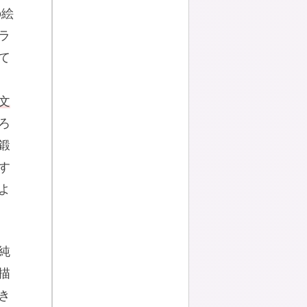
の絵
ラ
て
文
ろ
鍛
す
よ
純
描
き