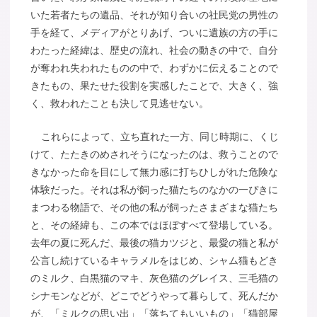
いた若者たちの遺品、それが知り合いの社民党の男性の
手を経て、メディアがとりあげ、ついに遺族の方の手に
わたった経緯は、歴史の流れ、社会の動きの中で、自分
が奪われ失われたものの中で、わずかに伝えることので
きたもの、果たせた役割を実感したことで、大きく、強
く、救われたことも決して見逃せない。
これらによって、立ち直れた一方、同じ時期に、くじ
けて、たたきのめされそうになったのは、救うことので
きなかった命を目にして無力感に打ちひしがれた危険な
体験だった。それは私が飼った猫たちのなかの一ぴきに
まつわる物語で、その他の私が飼ったさまざまな猫たち
と、その経緯も、この本ではほぼすべて登場している。
去年の夏に死んだ、最後の猫カツジと、最愛の猫と私が
公言し続けているキャラメルをはじめ、シャム猫もどき
のミルク、白黒猫のマキ、灰色猫のグレイス、三毛猫の
シナモンなどが、どこでどうやって暮らして、死んだか
が、「ミルクの思い出」「落ちてもいいもの」「猫部屋