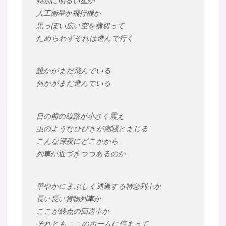
特別に明るい星か
人工衛星か飛行機か
黒っぽい広い空を横切って
ためらわずそれは進んで行く
誰かがまだ飛んでいる
何かがまだ進んでいる
目の前の線路が小さく震え
虫のようなひびきが潮騒とまじる
こんな深夜にどこかから
列車が近づきつつあるのか
華やかにまぶしく通過する特急列車か
長い長い貨物列車か
ここが終点の回送車か
それともここのホームに停まって