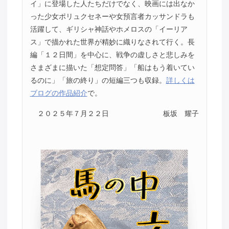
イ」に登場した人たちだけでなく、映画には出なか
った少女ポリュクセネーや女預言者カッサンドラも
活躍して、ギリシャ神話やホメロスの「イーリア
ス」で描かれた世界が精妙に織りなされて行く。長
編「１２日間」を中心に、戦争の虚しさと悲しみを
さまざまに描いた「想定問答」「船はもう着いてい
るのに」「旅の終り」の短編三つも収録。
詳しくは
ブログの作品紹介
で。
２０２５年７月２２日
板坂 耀子