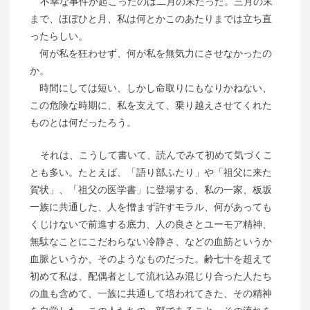
不幸な事件が起こったのは二月の末だった。三月の末
まで、ほぼひと月、私は何とかこのあたりまでは立ち直
ったらしい。
何が私を狂わせず、何が私を無気力にさせなかったの
か。
時間にしては短い、しかし命取りにもなりかねない、
この危険な時期に、私を支えて、乗り越えさせてくれた
ものとは何だったろう。
それは、こうして書いて、読んでみて初めて気づくこ
とも多い。たとえば、「語り部ふたり」や「祖父に来た
賀状」、「祖父の医学書」に登場する、私の一家、板坂
一族に共通した、人を憎まず許すモラル、何があっても
くじけないで前進する底力、人の良さとユーモア精神、
無駄なことにこだわらない冷静さ、などの血筋というか
血脈というか、そのようなものだった。齢七十を超えて
初めて私は、配偶者として流れ込み混じり合った人たち
の血も含めて、一族に共通して培われてきた、その精神