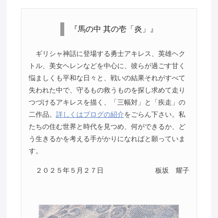
『馬の中 其の壱「炎」』
ギリシャ神話に登場する勇士アキレス、英雄ヘク
トル、美女ヘレンなどを中心に、彼らが過ごす甘く
悩ましくも平和な日々と、戦いの結果それがすべて
失われた中で、守るもの救うものを探し求めて走り
つづけるアキレスを描く、「三幅対」と「疾走」の
二作品。
詳しくはブログの紹介
をごらん下さい。私
たちの住む世界と時代を見つめ、何ができるか、ど
う生きるかを考える手がかりになればと願っていま
す。
２０２５年５月２７日
板坂 耀子