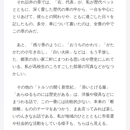
それ以外の章では、「右、代表」が、私が歴代ペット
とともに、深く愛した歴代の車の中から、一台を中心に
とりあげて、彼らとの関わりや、ともに過ごした日々を
記したもの。多分、車について書いたのは、全冊の中で
この章のみだ。
あと、「残り香のように」「おうちのかわり」「がた
がたの小引き出し」「白い火鉢」などは、もう手放し
た、郷里の古い家二軒にまつわる思い出や歴史にふれて
いる。私が高校生のころすごした部屋の写真などがなつ
かしい。
その他の「トルソの開く新世紀」「添いとげる服」
「あらゆるものには歴史がある」は、洋服や寝具などに
まつわる話で、この一冊には比較的少ない、本来の「断
捨離」もののテーマをあつかう、まあ言ってみれば楽し
いのんきなお話である。私が地域のひととともに市長選
や社会的な活動をしている様子も、ちらほら見える。