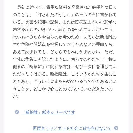
最初に述べた、貴重な資料を廃棄された絶望的な日々
のことは、「許されたのかしら」の三つの章に書かれて
いる。災害や犯罪の記録、または闘病記まがいの悲惨な
内容を読むのがきついと読むのをやめていただいても、
恐いものみたさや自らの参考のため、あるいは断捨離の
生む危険や問題点を把握しておくためなどの理由から、
あえて読まれても、どちらでも私はかまわない。ただ、
全体の予告にも記したように、何らかのかたちで、特に
他者の「断捨離」に関わる方は、ぜひ一度目を通してい
ただきたくはある。断捨離は、こういうかたちを生むこ
ともあり、こういう要素を秘めているものでもあるとい
うことを、どこかで心にとめておいていただきたいの
だ。
「断捨離」紙本シリーズです
再度言うけどネット社会に背を向けないで