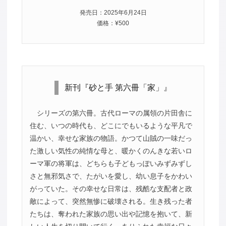
発売日：2025年6月24日
価格：¥500
新刊『砂と手 第六冊「家」』
シリーズの第六冊。古代ローマの属領の片田舎に
住む、いつの時代も、どこにでもいるような平凡で
温かい、幸せな家族の物語。かつて山賊の一味だっ
た激しい気性の純情な母と、暖かくのんきな若いロ
ーマ軍の将軍は、どちらも子どもっぽいみずみずし
さと無邪気さで、たがいを愛し、幼い息子をかわい
がっていた。その幸せな日常は、残酷な支配者と政
敵によって、突然無惨に破壊される。生き残った者
たちは、奪われた家族の思い出や記憶を抱いて、新