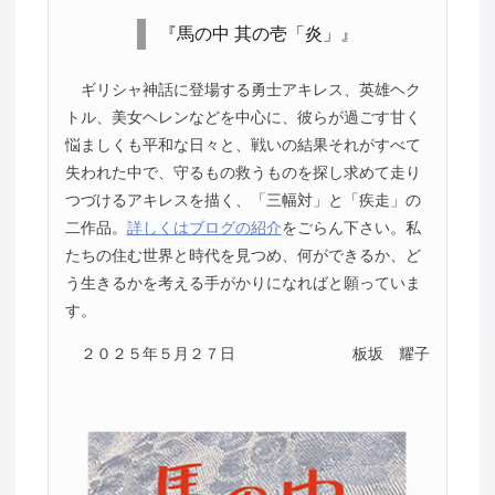
『馬の中 其の壱「炎」』
ギリシャ神話に登場する勇士アキレス、英雄ヘク
トル、美女ヘレンなどを中心に、彼らが過ごす甘く
悩ましくも平和な日々と、戦いの結果それがすべて
失われた中で、守るもの救うものを探し求めて走り
つづけるアキレスを描く、「三幅対」と「疾走」の
二作品。
詳しくはブログの紹介
をごらん下さい。私
たちの住む世界と時代を見つめ、何ができるか、ど
う生きるかを考える手がかりになればと願っていま
す。
２０２５年５月２７日
板坂 耀子