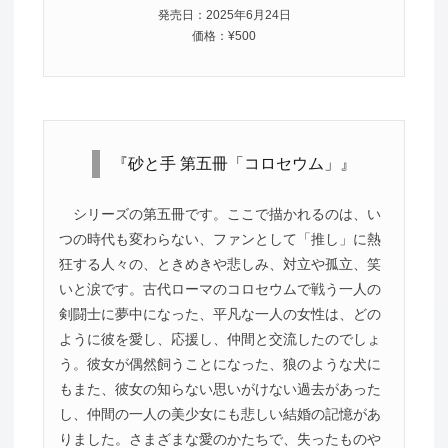
発売日：2025年6月24日
価格：¥500
『砂と手 第五冊「コロセウム」』
シリーズの第五冊です。ここで描かれるのは、い
つの時代も変わらない、ファンとして「推し」に熱
狂する人々の、ときめきや悲しみ、対立や孤立、笑
いと涙です。古代ローマのコロセウムで戦う一人の
剣闘士に夢中になった、平凡な一人の女性は、どの
ように彼を愛し、応援し、仲間と交流したのでしょ
う。彼女が偶然飼うことになった、狼のような犬に
もまた、彼女の知らない思いがけない過去があった
し、仲間の一人の美少女にも悲しい結婚の記憶があ
りました。さまざまな愛のかたちで、失ったものや