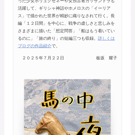
った少女ポリュクセネーや女預言者カッサンドラも
活躍して、ギリシャ神話やホメロスの「イーリア
ス」で描かれた世界が精妙に織りなされて行く。長
編「１２日間」を中心に、戦争の虚しさと悲しみを
さまざまに描いた「想定問答」「船はもう着いてい
るのに」「旅の終り」の短編三つも収録。
詳しくは
ブログの作品紹介
で。
２０２５年７月２２日
板坂 耀子