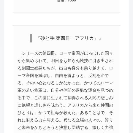
価格：¥500
『砂と手 第四冊「アフリカ」』
シリーズの第四冊。ローマ帝国がほろぼした国々
から集められて、明日をも知らぬ競技に引き出され
る剣闘士奴隷たちが、出自も身分も乗り越えて、ロ
ーマ帝国を滅ぼし、自由を得ようと、反乱を企て
る。その中心となるしかなかった、かつてのローマ
軍の若い将軍は、自分や仲間の過酷な運命を見つめ
る中で、この世に生まれて翻弄される人間の悲しみ
に絶望と虚しさを味わう。アフリカから来た仲間の
ひとりは、かつて祖母が教えた、あることばで、そ
れに耐える力を与える。異なる立場の人々の、誇り
と未来をかちとろうと決意し団結する、激しく力強