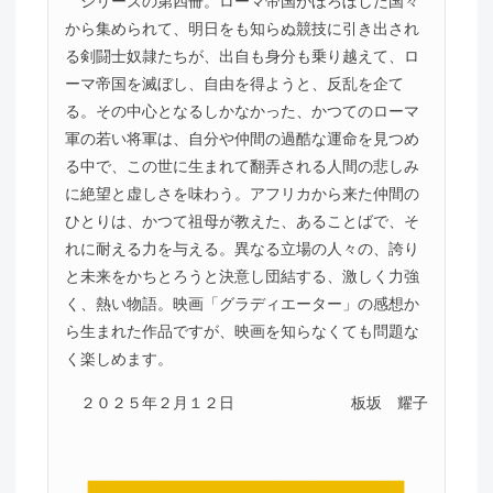
シリーズの第四冊。ローマ帝国がほろぼした国々
から集められて、明日をも知らぬ競技に引き出され
る剣闘士奴隷たちが、出自も身分も乗り越えて、ロ
ーマ帝国を滅ぼし、自由を得ようと、反乱を企て
る。その中心となるしかなかった、かつてのローマ
軍の若い将軍は、自分や仲間の過酷な運命を見つめ
る中で、この世に生まれて翻弄される人間の悲しみ
に絶望と虚しさを味わう。アフリカから来た仲間の
ひとりは、かつて祖母が教えた、あることばで、そ
れに耐える力を与える。異なる立場の人々の、誇り
と未来をかちとろうと決意し団結する、激しく力強
く、熱い物語。映画「グラディエーター」の感想か
ら生まれた作品ですが、映画を知らなくても問題な
く楽しめます。
２０２５年２月１２日
板坂 耀子