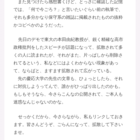
また見つけたら感想書くけど、とっさに確認した記憶
では、「何で今ごろ？」と言いたいぐらい前の執筆で、
それも多分かなり保守系の雑誌に掲載されたものの抜粋
かコピペかのようだった。
先日のデモで東大の本田由紀教授が、鋭く精確な高市
政権批判をしたスピーチが話題になって、拡散されて多
くの人に読まれたが、それがまた、片っぱしから削除さ
れてるという、私などにはよくわからない現象があっ
て、ならばと、ますます拡散されて広がっている。
先の慶応大学の先生の文章も、ひょっとしたら、それ
に対抗しようってんで、誰かがひっぱり出したのかも。
もしもそうなら、今さらこんなの公開されて、ご本人も
迷惑なんじゃないのかな。
せっかくだから、今さらながら、私もリンクしておき
ます。皆さんどうぞ、ごらんになって、拡散して下さい
ませ。