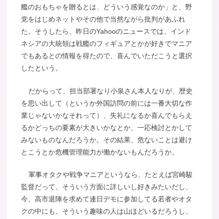
艦のおもちゃを贈るとは、どういう感覚なのか」と、野
党をはじめネットやその他で当然ながら批判があふれ
た。そうしたら、昨日のYahooのニュースでは、インド
ネシアの大統領は戦艦のフィギュアとかが好きでマニア
でもあるとの情報を得たので、喜んでいただこうと選択
したという。
だからって、担当部署なり小泉さん本人なりが、歴史
を思い出して（というか外国訪問の前には一番大切な作
業じゃないかなそれって）、失礼になるか喜んでもらえ
るかどっちの要素が大きいかなとか、一応検討とかして
みないものなんだろうか。その結果、危ないことは避け
とこうとか危機管理能力が働かないもんだろうか。
軍事オタクや戦争マニアというなら、たとえば宮崎駿
監督だって、そういう方面に詳しいし好きみたいだし、
今、高市退陣を求めて連日デモに参加してる若者やオタ
クの中にも、そういう趣味の人は山ほどいるだろうし、