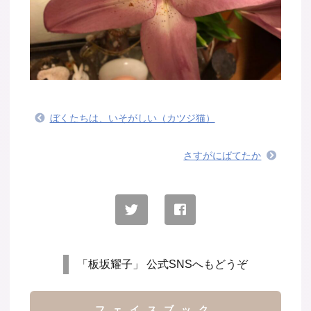
ぼくたちは、いそがしい（カツジ猫）
さすがにばてたか
「板坂耀子」 公式SNSへもどうぞ
フェイスブック