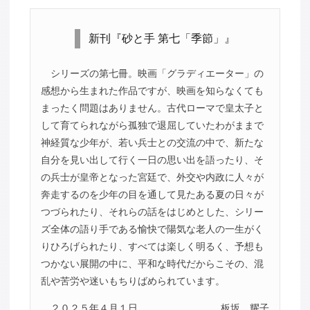
新刊『砂と手 第七「季節」』
シリーズの第七冊。映画「グラディエーター」の
感想から生まれた作品ですが、映画を知らなくても
まったく問題はありません。古代ローマで皇太子と
して育てられながら孤独で退屈していたわがままで
神経質な少年が、若い兵士との交流の中で、新たな
自分を見い出して行く一日の思い出を語ったり、そ
の兵士が皇帝となった宮廷で、外交や内政に人々が
奔走するのを少年の目を通して見たある夏の日々が
つづられたり、それらの話をはじめとした、シリー
ズ全体の語り手である愉快で陽気な老人の一生がく
りひろげられたり、すべては楽しく明るく、予想も
つかない展開の中に、平和な時代だからこその、混
乱や苦労や迷いもちりばめられています。
２０２５年４月１日
板坂 耀子