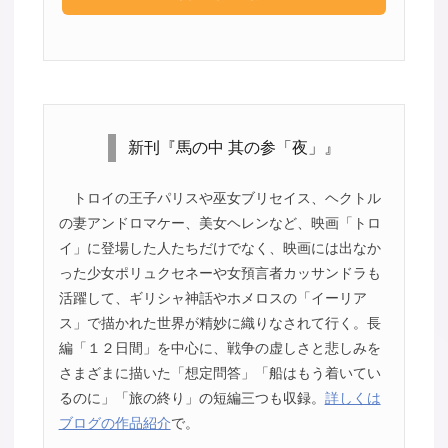
新刊『馬の中 其の参「夜」』
トロイの王子パリスや巫女ブリセイス、ヘクトル
の妻アンドロマケー、美女ヘレンなど、映画「トロ
イ」に登場した人たちだけでなく、映画には出なか
った少女ポリュクセネーや女預言者カッサンドラも
活躍して、ギリシャ神話やホメロスの「イーリア
ス」で描かれた世界が精妙に織りなされて行く。長
編「１２日間」を中心に、戦争の虚しさと悲しみを
さまざまに描いた「想定問答」「船はもう着いてい
るのに」「旅の終り」の短編三つも収録。
詳しくは
ブログの作品紹介
で。