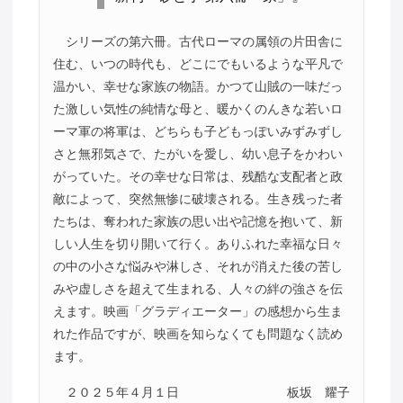
シリーズの第六冊。古代ローマの属領の片田舎に
住む、いつの時代も、どこにでもいるような平凡で
温かい、幸せな家族の物語。かつて山賊の一味だっ
た激しい気性の純情な母と、暖かくのんきな若いロ
ーマ軍の将軍は、どちらも子どもっぽいみずみずし
さと無邪気さで、たがいを愛し、幼い息子をかわい
がっていた。その幸せな日常は、残酷な支配者と政
敵によって、突然無惨に破壊される。生き残った者
たちは、奪われた家族の思い出や記憶を抱いて、新
しい人生を切り開いて行く。ありふれた幸福な日々
の中の小さな悩みや淋しさ、それが消えた後の苦し
みや虚しさを超えて生まれる、人々の絆の強さを伝
えます。映画「グラディエーター」の感想から生ま
れた作品ですが、映画を知らなくても問題なく読め
ます。
２０２５年４月１日
板坂 耀子