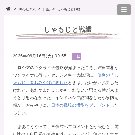
岬のたき火
日記
しゃもじと戦艦
しゃもじと戦艦
2026年06月16日(火) 09:55
日記
ロシアのウクライナ侵略が始まったころ、岸田首相が
ウクライナに行ってゼレンスキー大統領に、
勝利の「し
ゃもじ」をおみやげに渡した
ときは、たいがい脱力した
けれど、あれがまだましかもしれないと思える時が来よ
うとは思わなかった。インドネシア訪問をした小泉防衛
相が、おみやげに、
日本の戦艦の模型をプレゼント
した
らしい。
まあこうやって、画像並べてコメントとか読むと、前
に比べて自民党の支持も減ってることが、何となくわか