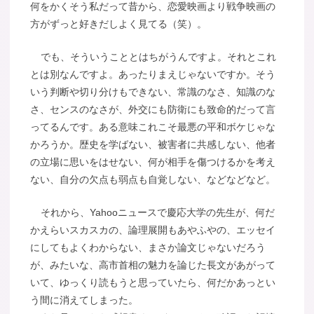
何をかくそう私だって昔から、恋愛映画より戦争映画の
方がずっと好きだしよく見てる（笑）。
でも、そういうこととはちがうんですよ。それとこれ
とは別なんですよ。あったりまえじゃないですか。そう
いう判断や切り分けもできない、常識のなさ、知識のな
さ、センスのなさが、外交にも防衛にも致命的だって言
ってるんです。ある意味これこそ最悪の平和ボケじゃな
かろうか。歴史を学ばない、被害者に共感しない、他者
の立場に思いをはせない、何が相手を傷つけるかを考え
ない、自分の欠点も弱点も自覚しない、などなどなど。
それから、Yahooニュースで慶応大学の先生が、何だ
かえらいスカスカの、論理展開もあやふやの、エッセイ
にしてもよくわからない、まさか論文じゃないだろう
が、みたいな、高市首相の魅力を論じた長文があがって
いて、ゆっくり読もうと思っていたら、何だかあっとい
う間に消えてしまった。