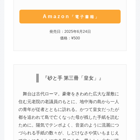
Amazon
「電子書籍」
発売日：2025年6月24日
価格：¥500
『砂と手 第三冊「皇女」』
舞台は古代ローマ。豪奢をきわめた広大な屋敷に
住む元老院の老議員のもとに、地中海の島から一人
の青年が従者とともに訪れる。かつて皇女だったが
都を追われて島で亡くなった母が残した手紙を読む
ために。陽気でテンポよく、音楽のように流麗につ
づられる手紙の数々が、しどけなさや笑いもまじえ