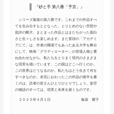
『砂と手 第八冊「予言」』
シリーズ最後の第八冊です。これまでの作品すべ
てを生み出すもととなった、とりとめのない空想や
批評の断片。まとまった作品とはまたちがった面白
さと生々しさを楽しめます。また冒頭の「アカデミ
アにて」は、作者の職場でもあったある大学を舞台
にして、映画「グラディエーター」の登場人物と重
ね合わせながら、私たちをとりまく現代のさまざま
な現実を描いています。この国はどこへ行くのか。
この世界はどうなるのか。私たちはどう生きて何を
すべきなのか。未完におわったこの作品の後半を書
くのは、読者の皆さんひとりひとりでしょう。架空
の物語のすべては、現実と未来を築くものです。
２０２５年４月１日
板坂 耀子