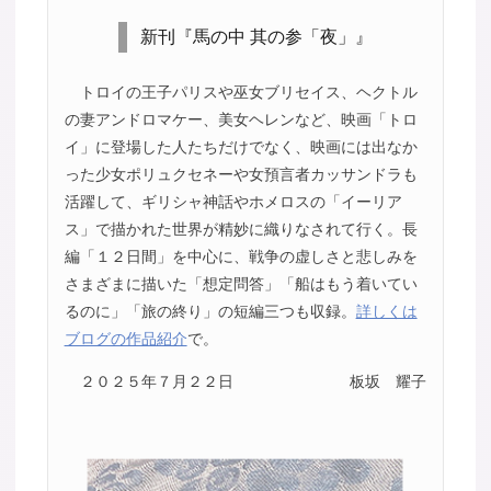
新刊『馬の中 其の参「夜」』
トロイの王子パリスや巫女ブリセイス、ヘクトル
の妻アンドロマケー、美女ヘレンなど、映画「トロ
イ」に登場した人たちだけでなく、映画には出なか
った少女ポリュクセネーや女預言者カッサンドラも
活躍して、ギリシャ神話やホメロスの「イーリア
ス」で描かれた世界が精妙に織りなされて行く。長
編「１２日間」を中心に、戦争の虚しさと悲しみを
さまざまに描いた「想定問答」「船はもう着いてい
るのに」「旅の終り」の短編三つも収録。
詳しくは
ブログの作品紹介
で。
２０２５年７月２２日
板坂 耀子