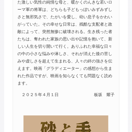
た激しい気性の純情な母と、暖かくのんきな若いロ
ーマ軍の将軍は、どちらも子どもっぽいみずみずし
さと無邪気さで、たがいを愛し、幼い息子をかわい
がっていた。その幸せな日常は、残酷な支配者と政
敵によって、突然無惨に破壊される。生き残った者
たちは、奪われた家族の思い出や記憶を抱いて、新
しい人生を切り開いて行く。ありふれた幸福な日々
の中の小さな悩みや淋しさ、それが消えた後の苦し
みや虚しさを超えて生まれる、人々の絆の強さを伝
えます。映画「グラディエーター」の感想から生ま
れた作品ですが、映画を知らなくても問題なく読め
ます。
２０２５年４月１日
板坂 耀子