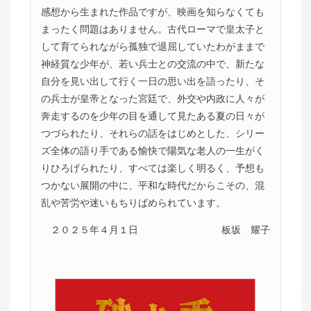
感想から生まれた作品ですが、映画を知らなくても
まったく問題はありません。古代ローマで皇太子と
して育てられながら孤独で退屈していたわがままで
神経質な少年が、若い兵士との交流の中で、新たな
自分を見い出して行く一日の思い出を語ったり、そ
の兵士が皇帝となった宮廷で、外交や内政に人々が
奔走するのを少年の目を通して見たある夏の日々が
つづられたり、それらの話をはじめとした、シリー
ズ全体の語り手である愉快で陽気な老人の一生がく
りひろげられたり、すべては楽しく明るく、予想も
つかない展開の中に、平和な時代だからこその、混
乱や苦労や迷いもちりばめられています。
２０２５年４月１日
板坂 耀子