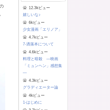
の
12.3kビュー
。
嬉しいな♪
6kビュー
少女漫画「エリノア」
4.7kビュー
7-洒落本について
4.6kビュー
料理と暗殺 ―映画
「ミュンヘン」感想集
―
4.3kビュー
グラディエーター論
4kビュー
1-はじめに