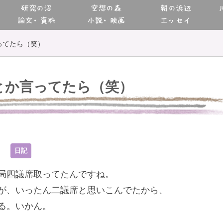
研究の沼
空想の森
朝の浜辺
論文・資料
小説・映画
エッセイ
ってたら（笑）
とか言ってたら（笑）
6
日記
局四議席取ってたんですね。
が、いったん二議席と思いこんでたから、
る。いかん。