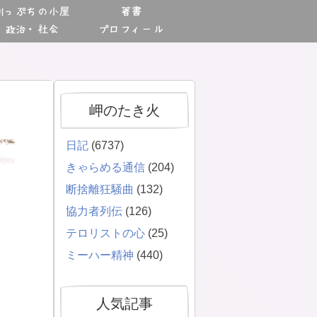
川っぷちの小屋
著書
政治・社会
プロフィール
岬のたき火
日記
(6737)
きゃらめる通信
(204)
断捨離狂騒曲
(132)
協力者列伝
(126)
テロリストの心
(25)
ミーハー精神
(440)
人気記事