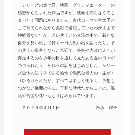
シリーズの第七冊。映画「グラディエーター」の
感想から生まれた作品ですが、映画を知らなくても
まったく問題はありません。古代ローマで皇太子と
して育てられながら孤独で退屈していたわがままで
神経質な少年が、若い兵士との交流の中で、新たな
自分を見い出して行く一日の思い出を語ったり、そ
の兵士が皇帝となった宮廷で、外交や内政に人々が
奔走するのを少年の目を通して見たある夏の日々が
つづられたり、それらの話をはじめとした、シリー
ズ全体の語り手である愉快で陽気な老人の一生がく
りひろげられたり、すべては楽しく明るく、予想も
つかない展開の中に、平和な時代だからこその、混
乱や苦労や迷いもちりばめられています。
２０２５年４月１日
板坂 耀子