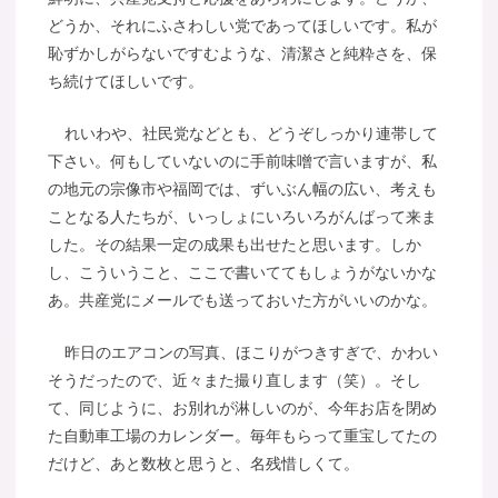
どうか、それにふさわしい党であってほしいです。私が
恥ずかしがらないですむような、清潔さと純粋さを、保
ち続けてほしいです。
れいわや、社民党などとも、どうぞしっかり連帯して
下さい。何もしていないのに手前味噌で言いますが、私
の地元の宗像市や福岡では、ずいぶん幅の広い、考えも
ことなる人たちが、いっしょにいろいろがんばって来ま
した。その結果一定の成果も出せたと思います。しか
し、こういうこと、ここで書いててもしょうがないかな
あ。共産党にメールでも送っておいた方がいいのかな。
昨日のエアコンの写真、ほこりがつきすぎで、かわい
そうだったので、近々また撮り直します（笑）。そし
て、同じように、お別れが淋しいのが、今年お店を閉め
た自動車工場のカレンダー。毎年もらって重宝してたの
だけど、あと数枚と思うと、名残惜しくて。