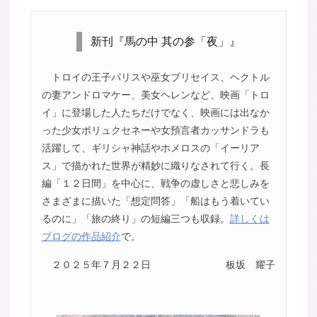
新刊『馬の中 其の参「夜」』
トロイの王子パリスや巫女ブリセイス、ヘクトル
の妻アンドロマケー、美女ヘレンなど、映画「トロ
イ」に登場した人たちだけでなく、映画には出なか
った少女ポリュクセネーや女預言者カッサンドラも
活躍して、ギリシャ神話やホメロスの「イーリア
ス」で描かれた世界が精妙に織りなされて行く。長
編「１２日間」を中心に、戦争の虚しさと悲しみを
さまざまに描いた「想定問答」「船はもう着いてい
るのに」「旅の終り」の短編三つも収録。
詳しくは
ブログの作品紹介
で。
２０２５年７月２２日
板坂 耀子