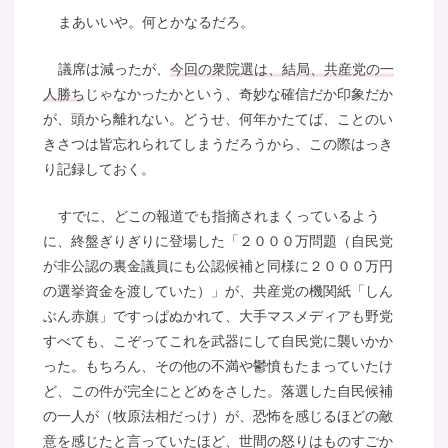
まあいいや。何とかなるだろ。
議席は減ったが、
今回の衆院選は、結局、共産党の一
人勝ち
じゃなかったかという、奇妙な確信だか印象だか
が、頭から離れない。どうせ、何年かたてば、ことのい
きさつは皆忘れられてしまうだろうから、この際はっき
り記録しておく。
すでに、どこの報道でも指摘されまくっているよう
に、終盤ぎりぎりに登場した「２０００万問題（自民党
が非公認の裏金議員にも公認候補と同様に２０００万円
の選挙資金を渡していた）」が、共産党の機関紙「しん
ぶん赤旗」ですっぱぬかれて、大手マスメディアも野党
すべても、こぞってこれを武器にして自民党に襲いかか
った。もちろん、その他の不満や鬱憤もたまっていたけ
ど、この件が完全にとどめをさした。落選した自民候補
の一人が（牧原法相だっけ）が、恐怖を感じるほどの敵
意を感じたと言っていたほど、世間の怒りはものすごか