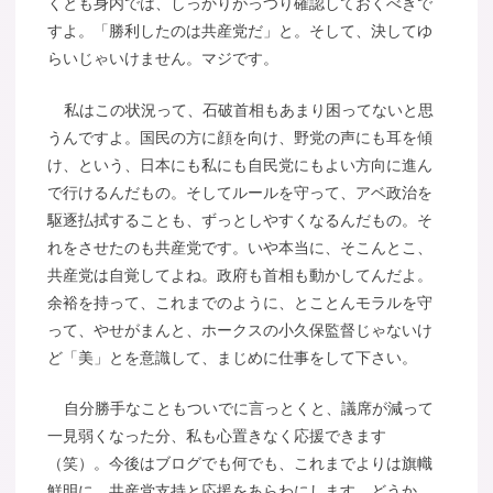
くとも身内では、しっかりがっつり確認しておくべきで
すよ。「勝利したのは共産党だ」と。そして、決してゆ
らいじゃいけません。マジです。
私はこの状況って、石破首相もあまり困ってないと思
うんですよ。国民の方に顔を向け、野党の声にも耳を傾
け、という、日本にも私にも自民党にもよい方向に進ん
で行けるんだもの。そしてルールを守って、アベ政治を
駆逐払拭することも、ずっとしやすくなるんだもの。そ
れをさせたのも共産党です。いや本当に、そこんとこ、
共産党は自覚してよね。政府も首相も動かしてんだよ。
余裕を持って、これまでのように、とことんモラルを守
って、やせがまんと、ホークスの小久保監督じゃないけ
ど「美」とを意識して、まじめに仕事をして下さい。
自分勝手なこともついでに言っとくと、議席が減って
一見弱くなった分、私も心置きなく応援できます
（笑）。今後はブログでも何でも、これまでよりは旗幟
鮮明に、共産党支持と応援をあらわにします。どうか、