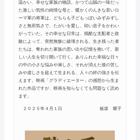
温かい、幸せな家族の物語。かつて山賊の一味だっ
た激しい気性の純情な母と、暖かくのんきな若いロ
ーマ軍の将軍は、どちらも子どもっぽいみずみずし
さと無邪気さで、たがいを愛し、幼い息子をかわい
がっていた。その幸せな日常は、残酷な支配者と政
敵によって、突然無惨に破壊される。生き残った者
たちは、奪われた家族の思い出や記憶を抱いて、新
しい人生を切り開いて行く。ありふれた幸福な日々
の中の小さな悩みや淋しさ、それが消えた後の苦し
みや虚しさを超えて生まれる、人々の絆の強さを伝
えます。映画「グラディエーター」の感想から生ま
れた作品ですが、映画を知らなくても問題なく読め
ます。
２０２５年４月１日
板坂 耀子