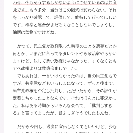
わせ、今もそうするしかないようにさせているのは共産
党です。
もう多分、当分はこの図式は変わらない。それ
をしっかり確認して、評価して、維持して行ってほしい
です。検察と連合がまだろくなことしないでしょうし、
油断は禁物ですけどね。
かつて、民主党が政権取った時期のことを悪夢だとか
何とか、いまだに言ってるタレントやら政治家やらがい
ますけど、決して悪い政権じゃなかった。すくなくとも
アベ政権よりは数億倍ましでした。
でもあれは、一番いけなかったのは、当の民主党もで
すが、共産党などもいっしょになって、ずっと後まで、
民主党政権を否定し批判し、たたいたから、その評価が
定着しちゃったことなんです。それはほんとに罪深かっ
た。私はある時期からいろんな会合で、「批判しすぎ
る」と言ってましたが、皆ふしぎそうでしたもんね。
だから今回も、過度に宣伝しなくてもいいけど、少な