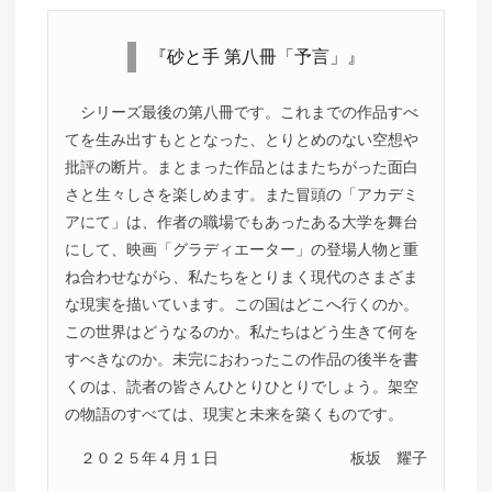
『砂と手 第八冊「予言」』
シリーズ最後の第八冊です。これまでの作品すべ
てを生み出すもととなった、とりとめのない空想や
批評の断片。まとまった作品とはまたちがった面白
さと生々しさを楽しめます。また冒頭の「アカデミ
アにて」は、作者の職場でもあったある大学を舞台
にして、映画「グラディエーター」の登場人物と重
ね合わせながら、私たちをとりまく現代のさまざま
な現実を描いています。この国はどこへ行くのか。
この世界はどうなるのか。私たちはどう生きて何を
すべきなのか。未完におわったこの作品の後半を書
くのは、読者の皆さんひとりひとりでしょう。架空
の物語のすべては、現実と未来を築くものです。
２０２５年４月１日
板坂 耀子