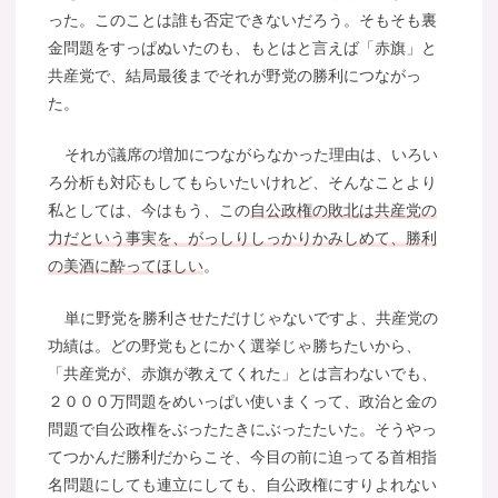
った。このことは誰も否定できないだろう。そもそも裏
金問題をすっぱぬいたのも、もとはと言えば「赤旗」と
共産党で、結局最後までそれが野党の勝利につながっ
た。
それが議席の増加につながらなかった理由は、いろい
ろ分析も対応もしてもらいたいけれど、そんなことより
私としては、今はもう、この
自公政権の敗北は共産党の
力だという事実を、がっしりしっかりかみしめて、勝利
の美酒に酔ってほしい
。
単に野党を勝利させただけじゃないですよ、共産党の
功績は。どの野党もとにかく選挙じゃ勝ちたいから、
「共産党が、赤旗が教えてくれた」とは言わないでも、
２０００万問題をめいっぱい使いまくって、政治と金の
問題で自公政権をぶったたきにぶったたいた。そうやっ
てつかんだ勝利だからこそ、今目の前に迫ってる首相指
名問題にしても連立にしても、自公政権にすりよれない