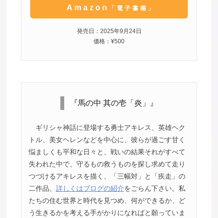
Amazon
「電子書籍」
発売日：2025年9月24日
価格：¥500
『馬の中 其の壱「炎」』
ギリシャ神話に登場する勇士アキレス、英雄ヘク
トル、美女ヘレンなどを中心に、彼らが過ごす甘く
悩ましくも平和な日々と、戦いの結果それがすべて
失われた中で、守るもの救うものを探し求めて走り
つづけるアキレスを描く、「三幅対」と「疾走」の
二作品。
詳しくはブログの紹介
をごらん下さい。私
たちの住む世界と時代を見つめ、何ができるか、ど
う生きるかを考える手がかりになればと願っていま