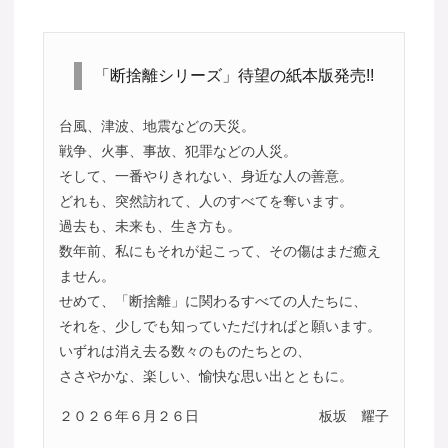
「断捨離シリーズ」待望の紙本版発売!!
台風、津波、地震などの天災。
戦争、火事、事故、犯罪などの人災。
そして、一番やりきれない、身近な人の善意。
どれも、突然訪れて、人のすべてを奪います。
過去も、未来も、生き方も。
数年前、私にもそれが起こって、その傷はまだ癒え
ません。
せめて、「断捨離」に関わるすべての人たちに、
それを、少しでも知っていただければと願います。
いずれは消え去る数々のものたちとの、
ささやかな、楽しい、愉快な思い出とともに。
２０２６年６月２６日
板坂 耀子