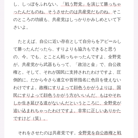
し、しっぽをふれない。
「戦う野党」を演じて勝っちゃ
ったんだものね。そうさせたのは共産党だものね。
そこ
のところの功績も、共産党はしっかりかみしめといて下
さいよ。
たとえば、自公に近い存在として自分らをアピールし
て勝ったんだったら、すりよりも協力もできると思う
の、今。でも、とことん戦っちゃったんですよ、全野党
が。共産党から武器もらって、「政治と金」で、自公政
権と。そして、それが国民に支持されたわけですよ、圧
倒的に。だから今さら連立や首班指名に色目を使えない
わけですよ。
政権にすりよって顔色うかがうよりは、国
民にすりよって顔色うかがう方がいいんだ、もはやそれ
しか生き延びる道がないんだというところに、全野党が
追い込まれちゃったわけですよ。非常に正しいありかた
ですけど（笑）。
それをさせたのは共産党です。
全野党を自公政権と戦