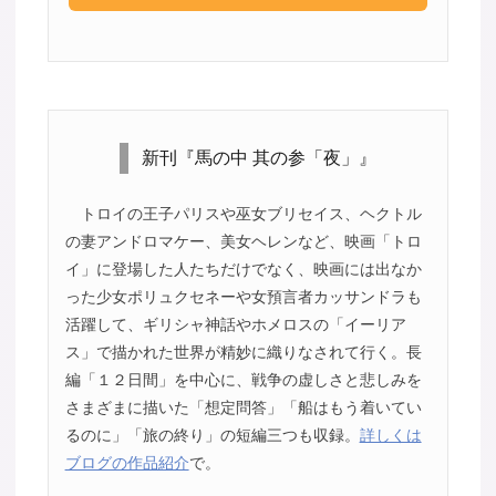
新刊『馬の中 其の参「夜」』
トロイの王子パリスや巫女ブリセイス、ヘクトル
の妻アンドロマケー、美女ヘレンなど、映画「トロ
イ」に登場した人たちだけでなく、映画には出なか
った少女ポリュクセネーや女預言者カッサンドラも
活躍して、ギリシャ神話やホメロスの「イーリア
ス」で描かれた世界が精妙に織りなされて行く。長
編「１２日間」を中心に、戦争の虚しさと悲しみを
さまざまに描いた「想定問答」「船はもう着いてい
るのに」「旅の終り」の短編三つも収録。
詳しくは
ブログの作品紹介
で。