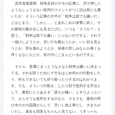
高市首相退陣、戦争反対のデモの記事に、判で押した
ようなしょうもない批判のコメントがつく話は前にも書
いたが、そういう記事の大半が「戦争は誰でも嫌いだ」
とはじまり、「しかし…」とあれこれの攻撃に続く。そ
の最初の書き出しを見るたびに、いつも「そうか？」と
思う。「戦争は誰でも嫌い」じゃないのですよ。それで
一儲けしようとか、甘い汁を吸おうとか、いい目を見よ
うとか、罪を逃れようとか、他者の苦しみなんか痛くも
痒くもない人とか、世の中にごまんといるのですよ。
そりゃ、普通にまっとうな人なら戦争は嫌いに決まっ
てる。それを防ぐためにデモをはじめ何かの行動をした
り、何もできないでも祈り願ったりするのはわかりま
す。でも、そういう行動を、したり顔で批判する手法と
して、最初にとりあえず「誰もが嫌い」とすりよっとい
て、えらそうな批判をするのなら、そもそも、最初の呼
び水のその認識からして、甘いし他人事だし、大まちが
いだし、過去も現実もちゃんと見てない、うすっぺら