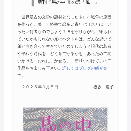
新刊『馬の中 其の弐「風」』
世界最古の文学の題材となったトロイ戦争の原因
を作った、美しく軽率で恋多い青年パリスとは、い
ったい何者なのでしょう？彼を守りながら、守られ
ていたかもしれない兄のヘクトルは、どんな思いで
弟と向き合って生きていたのでしょう？現代の若者
や平和な時代を、どう育て守るかを、あらためて問
いかける「おれにまかせろ」「守りつづけて」の二
作品をお楽しみ下さい。
詳しくはブログの紹介文
で。
２０２５年６月５日
板坂 耀子