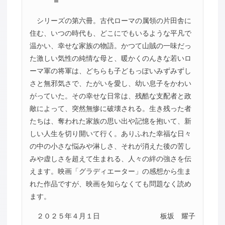
シリーズの第六冊。古代ローマの属領の片田舎に
住む、いつの時代も、どこにでもいるような平凡で
温かい、幸せな家族の物語。かつて山賊の一味だっ
た激しい気性の純情な母と、暖かくのんきな若いロ
ーマ軍の将軍は、どちらも子どもっぽいみずみずし
さと無邪気さで、たがいを愛し、幼い息子をかわい
がっていた。その幸せな日常は、残酷な支配者と政
敵によって、突然無惨に破壊される。生き残った者
たちは、奪われた家族の思い出や記憶を抱いて、新
しい人生を切り開いて行く。ありふれた幸福な日々
の中の小さな悩みや淋しさ、それが消えた後の苦し
みや虚しさを超えて生まれる、人々の絆の強さを伝
えます。映画「グラディエーター」の感想から生ま
れた作品ですが、映画を知らなくても問題なく読め
ます。
２０２５年４月１日
板坂 耀子