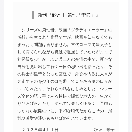
新刊『砂と手 第七「季節」』
シリーズの第七冊。映画「グラディエーター」の
感想から生まれた作品ですが、映画を知らなくても
まったく問題はありません。古代ローマで皇太子と
して育てられながら孤独で退屈していたわがままで
神経質な少年が、若い兵士との交流の中で、新たな
自分を見い出して行く一日の思い出を語ったり、そ
の兵士が皇帝となった宮廷で、外交や内政に人々が
奔走するのを少年の目を通して見たある夏の日々が
つづられたり、それらの話をはじめとした、シリー
ズ全体の語り手である愉快で陽気な老人の一生がく
りひろげられたり、すべては楽しく明るく、予想も
つかない展開の中に、平和な時代だからこその、混
乱や苦労や迷いもちりばめられています。
２０２５年４月１日
板坂 耀子