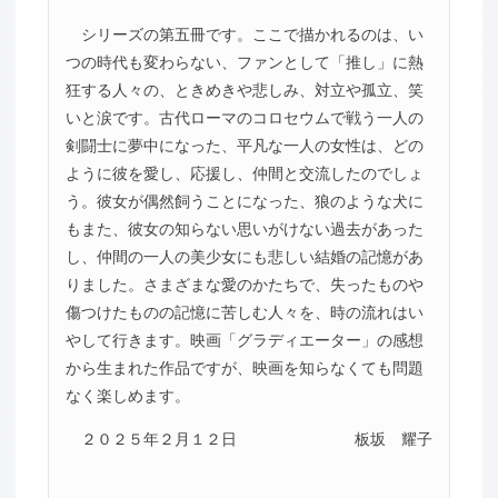
シリーズの第五冊です。ここで描かれるのは、い
つの時代も変わらない、ファンとして「推し」に熱
狂する人々の、ときめきや悲しみ、対立や孤立、笑
いと涙です。古代ローマのコロセウムで戦う一人の
剣闘士に夢中になった、平凡な一人の女性は、どの
ように彼を愛し、応援し、仲間と交流したのでしょ
う。彼女が偶然飼うことになった、狼のような犬に
もまた、彼女の知らない思いがけない過去があった
し、仲間の一人の美少女にも悲しい結婚の記憶があ
りました。さまざまな愛のかたちで、失ったものや
傷つけたものの記憶に苦しむ人々を、時の流れはい
やして行きます。映画「グラディエーター」の感想
から生まれた作品ですが、映画を知らなくても問題
なく楽しめます。
２０２５年２月１２日
板坂 耀子