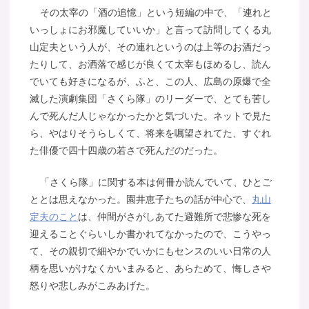
その太宰の「酒の追憶」という短編の中で、「連れと
いっしょにお邪魔していいか」と言って訪問してくる丸
山定夫という人が、その連れというのは上等のお酒だっ
たりして、お洒落で感じが良くて太宰もほめるし、読ん
でいても好きになるが、ふと、この人、広島の原爆で全
滅した演劇集団「さくら隊」のリーダーで、とても苦し
んで死んだ人じゃなかったかと気づいた。ネットで見た
ら、やはりそうらしくて、将来を嘱望されてた、すぐれ
た俳優で四十四歳の若さで死んだのだった。
「さくら隊」に関する本は何冊か読んでいて、ひとご
ととは思えなかった。園井恵子たちの話が中心で、
丸山
定夫のこと
は、仲間がさがしあてた避難所で悲惨な死を
迎えることぐらいしか書かれてなかったので、こうやっ
て、その親切で細やかでいかにもセンスのいい日常の人
柄を思いがけなくかいまみると、あらためて、悔しさや
怒りや悲しみがこみあげた。