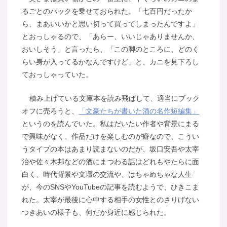
るごとのパックを乗せておられた。「七百円だったか
ら、まあいいかと思い切って買ってしまったんですよ」
とおっしゃるので、「あらー、いいじゃありませんか、
おいしそう」と言ったら、「この脚のところに、どのく
らい身が入ってるかなんですけど」と、カニを見下ろし
ておっしゃっていた。
積み上げている文庫本を読み飛ばして、適当にブック
オフに売ろうと、
「文豪たちが書いた酒の名作短編集」
というのを読んでいた。私はだいたい作者や背景にまる
で興味がなく、作品だけを楽しむのが癖なので、こうい
うタイプの本はあまり読まないのだが、坂口安吾や太宰
治や佐々木邦などの酒にまつわる話はどれもやたらに面
白く、時代背景や文壇の交流や、はちゃめちゃな人生
が、今のSNSやYouTubeの記事を読むようで、ひきこま
れた。太宰が最後に心中する相手の女性とのさりげない
つきあいの様子も、何だか身近に感じられた。