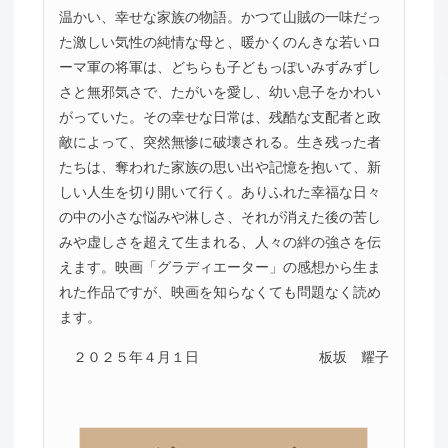
温かい、幸せな家族の物語。かつて山賊の一味だっ
た激しい気性の純情な母と、暖かくのんきな若いロ
ーマ軍の将軍は、どちらも子どもっぽいみずみずし
さと無邪気さで、たがいを愛し、幼い息子をかわい
がっていた。その幸せな日常は、残酷な支配者と政
敵によって、突然無惨に破壊される。生き残った者
たちは、奪われた家族の思い出や記憶を抱いて、新
しい人生を切り開いて行く。ありふれた幸福な日々
の中の小さな悩みや淋しさ、それが消えた後の苦し
みや虚しさを超えて生まれる、人々の絆の強さを伝
えます。映画「グラディエーター」の感想から生ま
れた作品ですが、映画を知らなくても問題なく読め
ます。
２０２５年４月１日
板坂 耀子