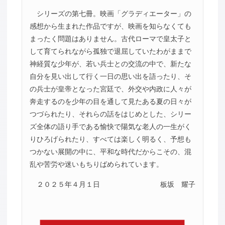
シリーズの第七冊。映画「グラディエーター」の
感想から生まれた作品ですが、映画を知らなくても
まったく問題はありません。古代ローマで皇太子と
して育てられながら孤独で退屈していたわがままで
神経質な少年が、若い兵士との交流の中で、新たな
自分を見い出して行く一日の思い出を語ったり、そ
の兵士が皇帝となった宮廷で、外交や内政に人々が
奔走するのを少年の目を通して見たある夏の日々が
つづられたり、それらの話をはじめとした、シリー
ズ全体の語り手である愉快で陽気な老人の一生がく
りひろげられたり、すべては楽しく明るく、予想も
つかない展開の中に、平和な時代だからこその、混
乱や苦労や迷いもちりばめられています。
２０２５年４月１日
板坂 耀子