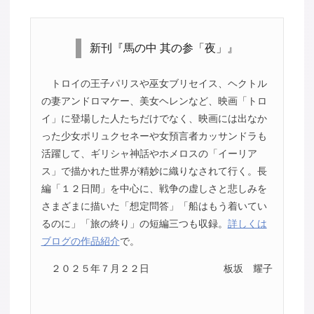
新刊『馬の中 其の参「夜」』
トロイの王子パリスや巫女ブリセイス、ヘクトル
の妻アンドロマケー、美女ヘレンなど、映画「トロ
イ」に登場した人たちだけでなく、映画には出なか
った少女ポリュクセネーや女預言者カッサンドラも
活躍して、ギリシャ神話やホメロスの「イーリア
ス」で描かれた世界が精妙に織りなされて行く。長
編「１２日間」を中心に、戦争の虚しさと悲しみを
さまざまに描いた「想定問答」「船はもう着いてい
るのに」「旅の終り」の短編三つも収録。
詳しくは
ブログの作品紹介
で。
２０２５年７月２２日
板坂 耀子