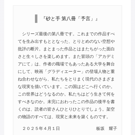
『砂と手 第八冊「予言」』
シリーズ最後の第八冊です。これまでの作品すべ
てを生み出すもととなった、とりとめのない空想や
批評の断片。まとまった作品とはまたちがった面白
さと生々しさを楽しめます。また冒頭の「アカデミ
アにて」は、作者の職場でもあったある大学を舞台
にして、映画「グラディエーター」の登場人物と重
ね合わせながら、私たちをとりまく現代のさまざま
な現実を描いています。この国はどこへ行くのか。
この世界はどうなるのか。私たちはどう生きて何を
すべきなのか。未完におわったこの作品の後半を書
くのは、読者の皆さんひとりひとりでしょう。架空
の物語のすべては、現実と未来を築くものです。
２０２５年４月１日
板坂 耀子