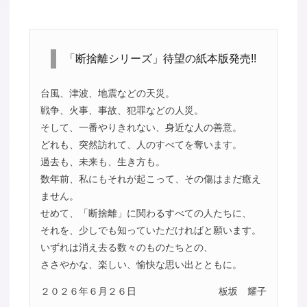
「断捨離シリーズ」待望の紙本版発売!!
台風、津波、地震などの天災。
戦争、火事、事故、犯罪などの人災。
そして、一番やりきれない、身近な人の善意。
どれも、突然訪れて、人のすべてを奪います。
過去も、未来も、生き方も。
数年前、私にもそれが起こって、その傷はまだ癒え
ません。
せめて、「断捨離」に関わるすべての人たちに、
それを、少しでも知っていただければと願います。
いずれは消え去る数々のものたちとの、
ささやかな、楽しい、愉快な思い出とともに。
２０２６年６月２６日
板坂 耀子