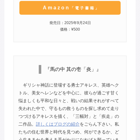
Amazon
「電子書籍」
発売日：2025年9月24日
価格：¥500
『馬の中 其の壱「炎」』
ギリシャ神話に登場する勇士アキレス、英雄ヘク
トル、美女ヘレンなどを中心に、彼らが過ごす甘く
悩ましくも平和な日々と、戦いの結果それがすべて
失われた中で、守るもの救うものを探し求めて走り
つづけるアキレスを描く、「三幅対」と「疾走」の
二作品。
詳しくはブログの紹介
をごらん下さい。私
たちの住む世界と時代を見つめ、何ができるか、ど
う生きるかを考える手がかりになればと願っていま