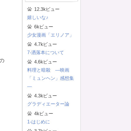
12.3kビュー
嬉しいな♪
6kビュー
少女漫画「エリノア」
4.7kビュー
7-洒落本について
の
4.6kビュー
料理と暗殺 ―映画
「ミュンヘン」感想集
―
4.3kビュー
グラディエーター論
4kビュー
1-はじめに