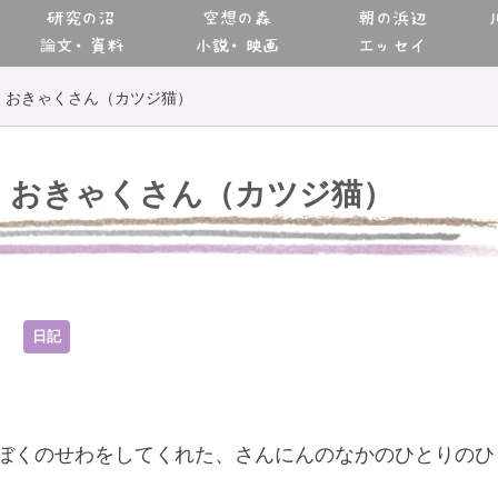
研究の沼
空想の森
朝の浜辺
論文・資料
小説・映画
エッセイ
、おきゃくさん（カツジ猫）
、おきゃくさん（カツジ猫）
9
日記
ぼくのせわをしてくれた、さんにんのなかのひとりのひ