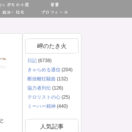
川っぷちの小屋
著書
政治・社会
プロフィール
岬のたき火
日記
(6738)
きゃらめる通信
(204)
断捨離狂騒曲
(132)
協力者列伝
(126)
テロリストの心
(25)
ミーハー精神
(440)
と
人気記事