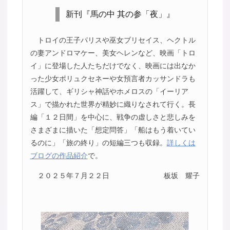
新刊『馬の中 其の参「夜」』
トロイの王子パリスや巫女ブリセイス、ヘクトル
の妻アンドロマケー、美女ヘレンなど、映画「トロ
イ」に登場した人たちだけでなく、映画には出なか
った少女ポリュクセネーや女預言者カッサンドラも
活躍して、ギリシャ神話やホメロスの「イーリア
ス」で描かれた世界が精妙に織りなされて行く。長
編「１２日間」を中心に、戦争の虚しさと悲しみを
さまざまに描いた「想定問答」「船はもう着いてい
るのに」「旅の終り」の短編三つも収録。
詳しくは
ブログの作品紹介
で。
２０２５年７月２２日
板坂 耀子