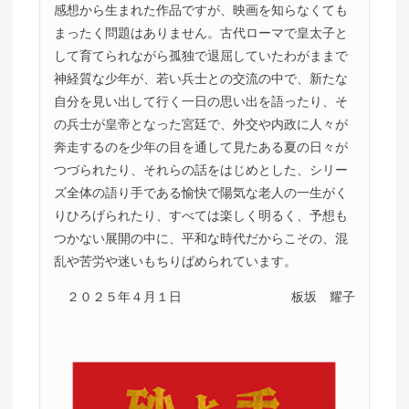
感想から生まれた作品ですが、映画を知らなくても
まったく問題はありません。古代ローマで皇太子と
して育てられながら孤独で退屈していたわがままで
神経質な少年が、若い兵士との交流の中で、新たな
自分を見い出して行く一日の思い出を語ったり、そ
の兵士が皇帝となった宮廷で、外交や内政に人々が
奔走するのを少年の目を通して見たある夏の日々が
つづられたり、それらの話をはじめとした、シリー
ズ全体の語り手である愉快で陽気な老人の一生がく
りひろげられたり、すべては楽しく明るく、予想も
つかない展開の中に、平和な時代だからこその、混
乱や苦労や迷いもちりばめられています。
２０２５年４月１日
板坂 耀子