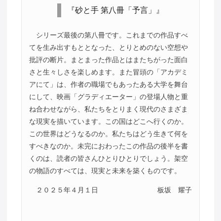
『砂と手 第八冊「予言」』
シリーズ最後の第八冊です。これまでの作品すべ
てを生み出すもととなった、とりとめのない空想や
批評の断片。まとまった作品とはまたちがった面白
さと生々しさを楽しめます。また冒頭の「アカデミ
アにて」は、作者の職場でもあったある大学を舞台
にして、映画「グラディエーター」の登場人物と重
ね合わせながら、私たちをとりまく現代のさまざま
な現実を描いています。この国はどこへ行くのか。
この世界はどうなるのか。私たちはどう生きて何を
すべきなのか。未完におわったこの作品の後半を書
くのは、読者の皆さんひとりひとりでしょう。架空
の物語のすべては、現実と未来を築くものです。
２０２５年４月１日
板坂 耀子