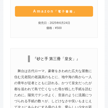
Amazon
「電子書籍」
発売日：2025年6月24日
価格：¥500
『砂と手 第三冊「皇女」』
舞台は古代ローマ。豪奢をきわめた広大な屋敷に
住む元老院の老議員のもとに、地中海の島から一人
の青年が従者とともに訪れる。かつて皇女だったが
都を追われて島で亡くなった母が残した手紙を読む
ために。陽気でテンポよく、音楽のように流麗につ
づられる手紙の数々が、しどけなさや笑いもまじえ
て次々にあらわにする母の人生。愛らしい少女が若