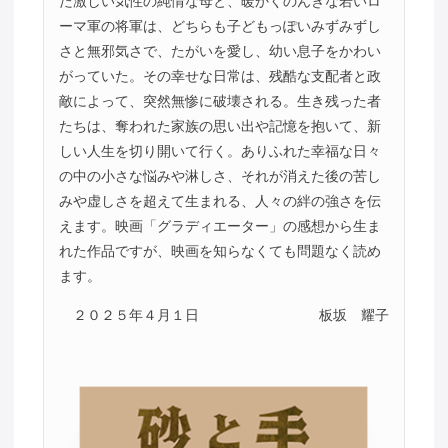
た激しい気性の純情な母と、暖かくのんきな若いロ
ーマ軍の将軍は、どちらも子どもっぽいみずみずし
さと無邪気さで、たがいを愛し、幼い息子をかわい
がっていた。その幸せな日常は、残酷な支配者と政
敵によって、突然無惨に破壊される。生き残った者
たちは、奪われた家族の思い出や記憶を抱いて、新
しい人生を切り開いて行く。ありふれた幸福な日々
の中の小さな悩みや淋しさ、それが消えた後の苦し
みや虚しさを超えて生まれる、人々の絆の強さを伝
えます。映画「グラディエーター」の感想から生ま
れた作品ですが、映画を知らなくても問題なく読め
ます。
２０２５年４月１日
板坂 耀子