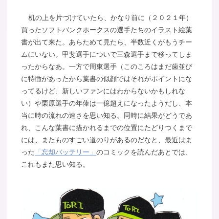
机の上を片づけていたら、かなり前に（２０２１年）
買ったソフトバンクホークスの選手たちのイラスト絵葉
書が出て来た。あらためて見たら、半数近くがもうチー
ムにいない。甲斐選手についで三森選手まで移ってしま
ったからなあ。一方で周東選手（このころはまだ歯並び
に特徴があったから葉書の似顔ではそれがポイントにな
ってるけど、新しいファンにはわからないかもしれな
い）や栗原選手の年俸は一億超えになったようだし、本
当に時の流れの速さを思い知る。同時に結果がどうであ
れ、こんな葉書に描かれるまでの位置にたどりつくまで
には、またものすごい道のりがあるのだなと、最近はま
った
「忘却バッテリー」
のコミックを読んだあとでは、
これもまた思い知る。