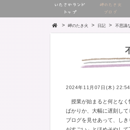
いたさかランド
岬のたき火
トップ
ブログ
岬のたき火
日記
不思議
2024年11月07日(木) 22:5
授業が始まると何となく
ばかりか、大幅に遅刻して
ブログを見せあって、しき
がすごい」とほめそやして