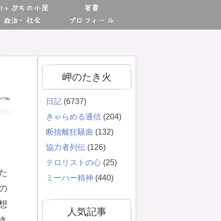
川っぷちの小屋
著書
政治・社会
プロフィール
岬のたき火
日記
(6737)
きゃらめる通信
(204)
断捨離狂騒曲
(132)
協力者列伝
(126)
テロリストの心
(25)
た
ミーハー精神
(440)
の
想
人気記事
き