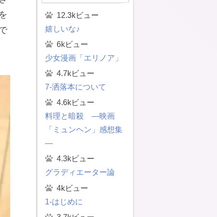
を
12.3kビュー
嬉しいな♪
で
6kビュー
少女漫画「エリノア」
4.7kビュー
7-洒落本について
4.6kビュー
料理と暗殺 ―映画
「ミュンヘン」感想集
―
4.3kビュー
グラディエーター論
4kビュー
1-はじめに