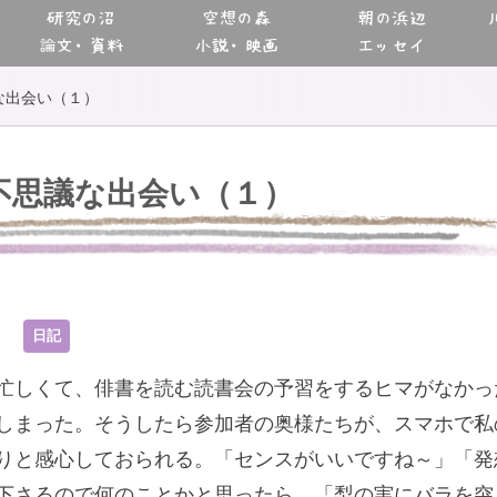
研究の沼
空想の森
朝の浜辺
論文・資料
小説・映画
エッセイ
な出会い（１）
不思議な出会い（１）
4
日記
忙しくて、俳書を読む読書会の予習をするヒマがなかっ
しまった。そうしたら参加者の奥様たちが、スマホで私
りと感心しておられる。「センスがいいですね～」「発
下さるので何のことかと思ったら、「梨の実にバラを突