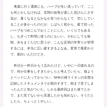
奥庭に行く通路にも、ハーブが生い茂っていて、ここ
も何とかしなければ。玄関の叔母が遺した花びんにさす
花が、暑くなるとなかなか見つからなくて、空にしてい
ることが多かったのだが、しばらく前から、庭で切った
ハーブをつめこんでおくことにした。いくらでもある
し、ちぎって料理に使うのにもいい。それにしても毎
朝、水をまくたびに思うが、こんな足弱の年寄りが管理
するには、本当に広い庭すぎるよなあ。変形で風変わり
で、面白いんだけどさ。
昨日か一昨日かもう忘れたけど、いやに一日疲れるの
で、何か仕事をしすぎたかしらと考えていたら、寝よう
とベッドに入ってからつい、NHKの雄ライオンの生態を
記録したドキュメンタリが面白すぎて、朝まで見てしま
ったんだと気がついた。しかも最終回はまた後でとか
で、まだ見てないから見逃したかも知れない。そうだと
したら、ちょっとくやしい。