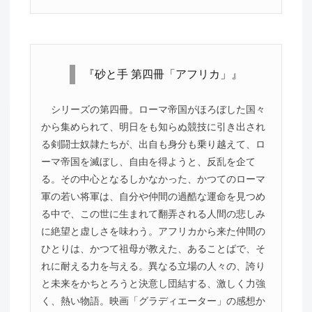
『砂と手 第四冊「アフリカ」』
シリーズの第四冊。ローマ帝国がほろぼした国々
から集められて、明日をも知らぬ競技に引き出され
る剣闘士奴隷たちが、出自も身分も乗り越えて、ロ
ーマ帝国を滅ぼし、自由を得ようと、反乱を企て
る。その中心となるしかなかった、かつてのローマ
軍の若い将軍は、自分や仲間の過酷な運命を見つめ
る中で、この世に生まれて翻弄される人間の悲しみ
に絶望と虚しさを味わう。アフリカから来た仲間の
ひとりは、かつて祖母が教えた、あることばで、そ
れに耐える力を与える。異なる立場の人々の、誇り
と未来をかちとろうと決意し団結する、激しく力強
く、熱い物語。映画「グラディエーター」の感想か