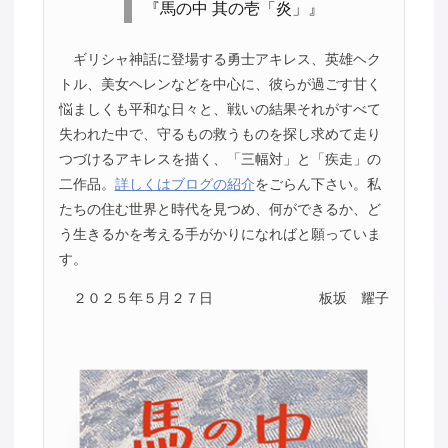
『馬の中 其の壱「炎」』
ギリシャ神話に登場する勇士アキレス、英雄ヘク
トル、美女ヘレンなどを中心に、彼らが過ごす甘く
悩ましくも平和な日々と、戦いの結果それがすべて
失われた中で、守るもの救うものを探し求めて走り
つづけるアキレスを描く、「三幅対」と「疾走」の
二作品。
詳しくはブログの紹介
をごらん下さい。私
たちの住む世界と時代を見つめ、何ができるか、ど
う生きるかを考える手がかりになればと願っていま
す。
２０２５年５月２７日
板坂 耀子