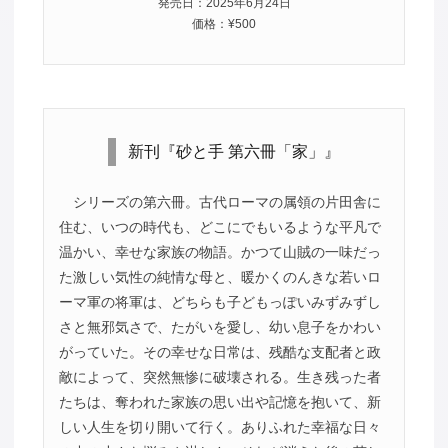
発売日：2025年6月24日
価格：¥500
新刊『砂と手 第六冊「家」』
シリーズの第六冊。古代ローマの属領の片田舎に
住む、いつの時代も、どこにでもいるような平凡で
温かい、幸せな家族の物語。かつて山賊の一味だっ
た激しい気性の純情な母と、暖かくのんきな若いロ
ーマ軍の将軍は、どちらも子どもっぽいみずみずし
さと無邪気さで、たがいを愛し、幼い息子をかわい
がっていた。その幸せな日常は、残酷な支配者と政
敵によって、突然無惨に破壊される。生き残った者
たちは、奪われた家族の思い出や記憶を抱いて、新
しい人生を切り開いて行く。ありふれた幸福な日々