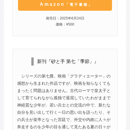
Amazon
「電子書籍」
発売日：2025年6月24日
価格：¥500
新刊『砂と手 第七「季節」』
シリーズの第七冊。映画「グラディエーター」の
感想から生まれた作品ですが、映画を知らなくても
まったく問題はありません。古代ローマで皇太子と
して育てられながら孤独で退屈していたわがままで
神経質な少年が、若い兵士との交流の中で、新たな
自分を見い出して行く一日の思い出を語ったり、そ
の兵士が皇帝となった宮廷で、外交や内政に人々が
奔走するのを少年の目を通して見たある夏の日々が