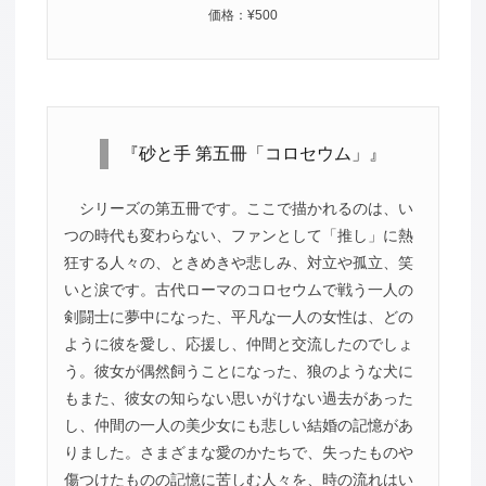
価格：¥500
『砂と手 第五冊「コロセウム」』
シリーズの第五冊です。ここで描かれるのは、い
つの時代も変わらない、ファンとして「推し」に熱
狂する人々の、ときめきや悲しみ、対立や孤立、笑
いと涙です。古代ローマのコロセウムで戦う一人の
剣闘士に夢中になった、平凡な一人の女性は、どの
ように彼を愛し、応援し、仲間と交流したのでしょ
う。彼女が偶然飼うことになった、狼のような犬に
もまた、彼女の知らない思いがけない過去があった
し、仲間の一人の美少女にも悲しい結婚の記憶があ
りました。さまざまな愛のかたちで、失ったものや
傷つけたものの記憶に苦しむ人々を、時の流れはい