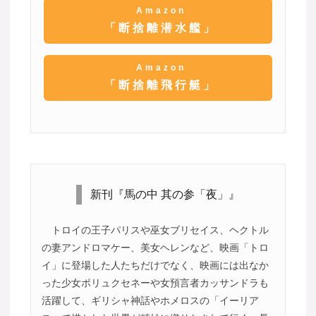
Amazon
「断捨離潜水艦」
Amazon
「断捨離飛行艇」
新刊『馬の中 其の参「夜」』
トロイの王子パリスや巫女ブリセイス、ヘクトル
の妻アンドロマケー、美女ヘレンなど、映画「トロ
イ」に登場した人たちだけでなく、映画には出なか
った少女ポリュクセネーや女預言者カッサンドラも
活躍して、ギリシャ神話やホメロスの「イーリア