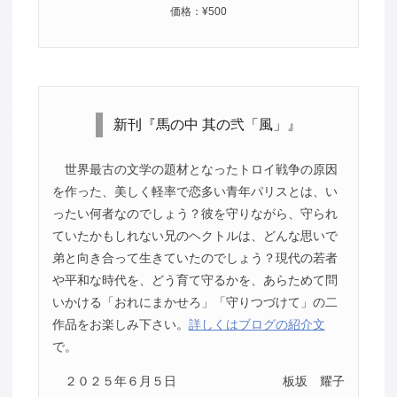
価格：¥500
新刊『馬の中 其の弐「風」』
世界最古の文学の題材となったトロイ戦争の原因
を作った、美しく軽率で恋多い青年パリスとは、い
ったい何者なのでしょう？彼を守りながら、守られ
ていたかもしれない兄のヘクトルは、どんな思いで
弟と向き合って生きていたのでしょう？現代の若者
や平和な時代を、どう育て守るかを、あらためて問
いかける「おれにまかせろ」「守りつづけて」の二
作品をお楽しみ下さい。
詳しくはブログの紹介文
で。
２０２５年６月５日
板坂 耀子