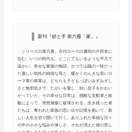
新刊『砂と手 第六冊「家」』
シリーズの第六冊。古代ローマの属領の片田舎に
住む、いつの時代も、どこにでもいるような平凡で
温かい、幸せな家族の物語。かつて山賊の一味だっ
た激しい気性の純情な母と、暖かくのんきな若いロ
ーマ軍の将軍は、どちらも子どもっぽいみずみずし
さと無邪気さで、たがいを愛し、幼い息子をかわい
がっていた。その幸せな日常は、残酷な支配者と政
敵によって、突然無惨に破壊される。生き残った者
たちは、奪われた家族の思い出や記憶を抱いて、新
しい人生を切り開いて行く。ありふれた幸福な日々
の中の小さな悩みや淋しさ、それが消えた後の苦し