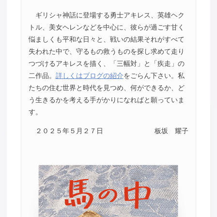
ギリシャ神話に登場する勇士アキレス、英雄ヘク
トル、美女ヘレンなどを中心に、彼らが過ごす甘く
悩ましくも平和な日々と、戦いの結果それがすべて
失われた中で、守るもの救うものを探し求めて走り
つづけるアキレスを描く、「三幅対」と「疾走」の
二作品。
詳しくはブログの紹介
をごらん下さい。私
たちの住む世界と時代を見つめ、何ができるか、ど
う生きるかを考える手がかりになればと願っていま
す。
２０２５年５月２７日
板坂 耀子