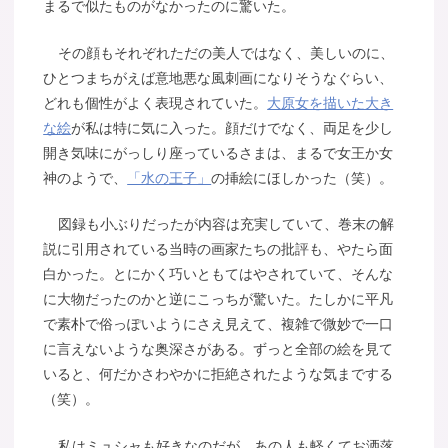
まるで似たものがなかったのに驚いた。
その顔もそれぞれただの美人ではなく、美しいのに、
ひとつまちがえば意地悪な風刺画になりそうなぐらい、
どれも個性がよく表現されていた。
大原女を描いた大き
な絵
が私は特に気に入った。顔だけでなく、両足を少し
開き気味にがっしり座っているさまは、まるで女王か女
神のようで、
「水の王子」
の挿絵にほしかった（笑）。
図録も小ぶりだったが内容は充実していて、巻末の解
説に引用されている当時の画家たちの批評も、やたら面
白かった。とにかく巧いともてはやされていて、そんな
に大物だったのかと逆にこっちが驚いた。たしかに平凡
で素朴で俗っぽいようにさえ見えて、複雑で微妙で一口
に言えないような奥深さがある。ずっと全部の絵を見て
いると、何だかさわやかに拒絶されたような気までする
（笑）。
私はミュシャも好きなのだが、あの人も軽くてお洒落