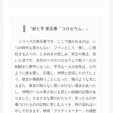
『砂と手 第五冊「コロセウム」』
シリーズの第五冊です。ここで描かれるのは、い
つの時代も変わらない、ファンとして「推し」に熱
狂する人々の、ときめきや悲しみ、対立や孤立、笑
いと涙です。古代ローマのコロセウムで戦う一人の
剣闘士に夢中になった、平凡な一人の女性は、どの
ように彼を愛し、応援し、仲間と交流したのでしょ
う。彼女が偶然飼うことになった、狼のような犬に
もまた、彼女の知らない思いがけない過去があった
し、仲間の一人の美少女にも悲しい結婚の記憶があ
りました。さまざまな愛のかたちで、失ったものや
傷つけたものの記憶に苦しむ人々を、時の流れはい
やして行きます。映画「グラディエーター」の感想