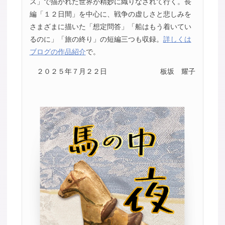
ス」で描かれた世界が精妙に織りなされて行く。長
編「１２日間」を中心に、戦争の虚しさと悲しみを
さまざまに描いた「想定問答」「船はもう着いてい
るのに」「旅の終り」の短編三つも収録。
詳しくは
ブログの作品紹介
で。
２０２５年７月２２日
板坂 耀子