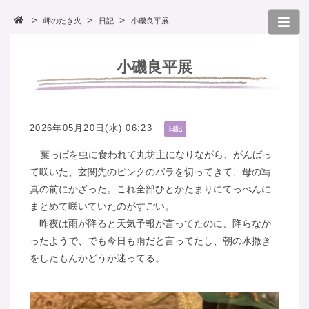
岬のたき火
日記
小磯良平展
小磯良平展
2026年05月20日(水) 06:23
日記
葉っぱを虫に食われて丸坊主になりながら、がんばっ
て咲いた、玄関先のピンクのバラを切ってきて、母の写
真の前にかざった。これ全部ひとかたまりにてっぺんに
まとめて咲いていたのがすごい。
昨夜は雨が降ると天気予報が言ってたのに、降らなか
ったようで、でも今日も雨だと言ってたし、朝の水撒き
をしたもんかどうか迷ってる。