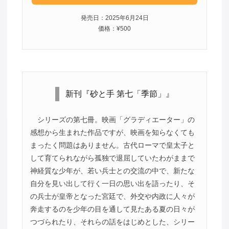
発売日：2025年6月24日
価格：¥500
新刊『砂と手 第七「季節」』
シリーズの第七冊。映画「グラディエーター」の
感想から生まれた作品ですが、映画を知らなくても
まったく問題はありません。古代ローマで皇太子と
して育てられながら孤独で退屈していたわがままで
神経質な少年が、若い兵士との交流の中で、新たな
自分を見い出して行く一日の思い出を語ったり、そ
の兵士が皇帝となった宮廷で、外交や内政に人々が
奔走するのを少年の目を通して見たある夏の日々が
つづられたり、それらの話をはじめとした、シリー