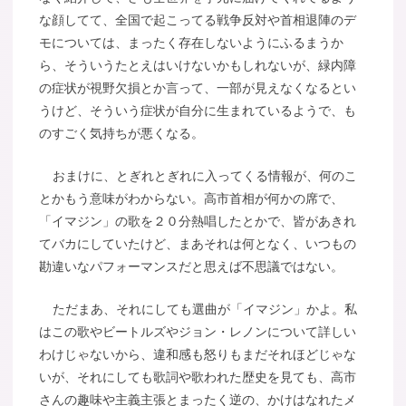
な顔してて、全国で起こってる戦争反対や首相退陣のデ
モについては、まったく存在しないようにふるまうか
ら、そういうたとえはいけないかもしれないが、緑内障
の症状が視野欠損とか言って、一部が見えなくなるとい
うけど、そういう症状が自分に生まれているようで、も
のすごく気持ちが悪くなる。
おまけに、とぎれとぎれに入ってくる情報が、何のこ
とかもう意味がわからない。高市首相が何かの席で、
「イマジン」の歌を２０分熱唱したとかで、皆があきれ
てバカにしていたけど、まあそれは何となく、いつもの
勘違いなパフォーマンスだと思えば不思議ではない。
ただまあ、それにしても選曲が「イマジン」かよ。私
はこの歌やビートルズやジョン・レノンについて詳しい
わけじゃないから、違和感も怒りもまだそれほどじゃな
いが、それにしても歌詞や歌われた歴史を見ても、高市
さんの趣味や主義主張とまったく逆の、かけはなれたメ