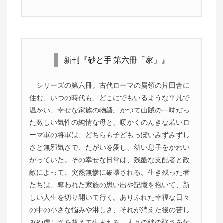
新刊『砂と手 第六冊「家」』
シリーズの第六冊。古代ローマの属領の片田舎に
住む、いつの時代も、どこにでもいるような平凡で
温かい、幸せな家族の物語。かつて山賊の一味だっ
た激しい気性の純情な母と、暖かくのんきな若いロ
ーマ軍の将軍は、どちらも子どもっぽいみずみずし
さと無邪気さで、たがいを愛し、幼い息子をかわい
がっていた。その幸せな日常は、残酷な支配者と政
敵によって、突然無惨に破壊される。生き残った者
たちは、奪われた家族の思い出や記憶を抱いて、新
しい人生を切り開いて行く。ありふれた幸福な日々
の中の小さな悩みや淋しさ、それが消えた後の苦し
みや虚しさを超えて生まれる、人々の絆の強さを伝