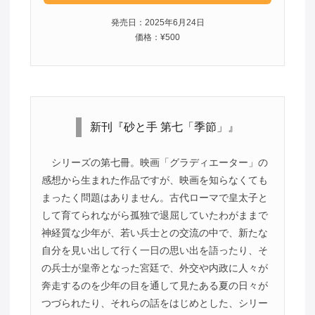
発売日：2025年6月24日
価格：¥500
新刊『砂と手 第七「季節」』
シリーズの第七冊。映画「グラディエーター」の
感想から生まれた作品ですが、映画を知らなくても
まったく問題はありません。古代ローマで皇太子と
して育てられながら孤独で退屈していたわがままで
神経質な少年が、若い兵士との交流の中で、新たな
自分を見い出して行く一日の思い出を語ったり、そ
の兵士が皇帝となった宮廷で、外交や内政に人々が
奔走するのを少年の目を通して見たある夏の日々が
つづられたり、それらの話をはじめとした、シリー