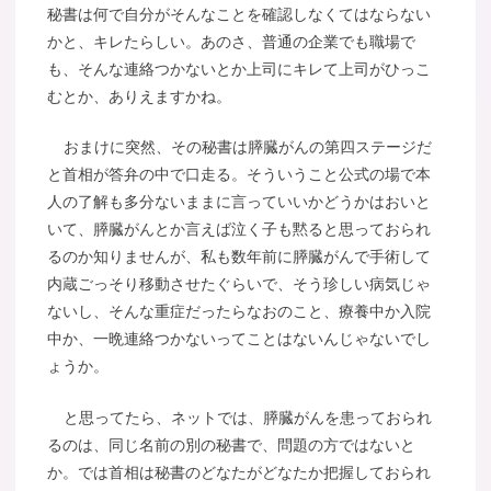
秘書は何で自分がそんなことを確認しなくてはならない
かと、キレたらしい。あのさ、普通の企業でも職場で
も、そんな連絡つかないとか上司にキレて上司がひっこ
むとか、ありえますかね。
おまけに突然、その秘書は膵臓がんの第四ステージだ
と首相が答弁の中で口走る。そういうこと公式の場で本
人の了解も多分ないままに言っていいかどうかはおいと
いて、膵臓がんとか言えば泣く子も黙ると思っておられ
るのか知りませんが、私も数年前に膵臓がんで手術して
内蔵ごっそり移動させたぐらいで、そう珍しい病気じゃ
ないし、そんな重症だったらなおのこと、療養中か入院
中か、一晩連絡つかないってことはないんじゃないでし
ょうか。
と思ってたら、ネットでは、膵臓がんを患っておられ
るのは、同じ名前の別の秘書で、問題の方ではないと
か。では首相は秘書のどなたがどなたか把握しておられ