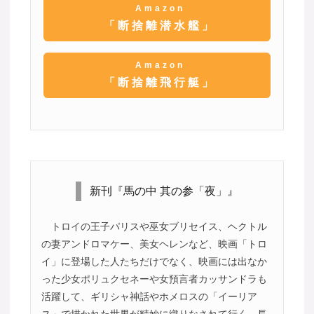
Amazon
「断捨離潜水艦」
Amazon
「断捨離飛行艇」
新刊『馬の中 其の参「夜」』
トロイの王子パリスや巫女ブリセイス、ヘクトル
の妻アンドロマケー、美女ヘレンなど、映画「トロ
イ」に登場した人たちだけでなく、映画には出なか
った少女ポリュクセネーや女預言者カッサンドラも
活躍して、ギリシャ神話やホメロスの「イーリア
ス」で描かれた世界が精妙に織りなされて行く。長