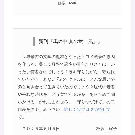
価格：¥500
新刊『馬の中 其の弐「風」』
世界最古の文学の題材となったトロイ戦争の原因
を作った、美しく軽率で恋多い青年パリスとは、い
ったい何者なのでしょう？彼を守りながら、守られ
ていたかもしれない兄のヘクトルは、どんな思いで
弟と向き合って生きていたのでしょう？現代の若者
や平和な時代を、どう育て守るかを、あらためて問
いかける「おれにまかせろ」「守りつづけて」の二
作品をお楽しみ下さい。
詳しくはブログの紹介文
で。
２０２５年６月５日
板坂 耀子