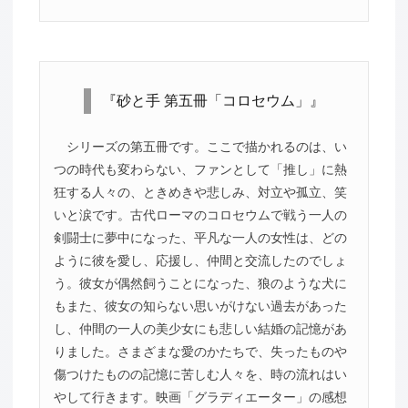
『砂と手 第五冊「コロセウム」』
シリーズの第五冊です。ここで描かれるのは、い
つの時代も変わらない、ファンとして「推し」に熱
狂する人々の、ときめきや悲しみ、対立や孤立、笑
いと涙です。古代ローマのコロセウムで戦う一人の
剣闘士に夢中になった、平凡な一人の女性は、どの
ように彼を愛し、応援し、仲間と交流したのでしょ
う。彼女が偶然飼うことになった、狼のような犬に
もまた、彼女の知らない思いがけない過去があった
し、仲間の一人の美少女にも悲しい結婚の記憶があ
りました。さまざまな愛のかたちで、失ったものや
傷つけたものの記憶に苦しむ人々を、時の流れはい
やして行きます。映画「グラディエーター」の感想