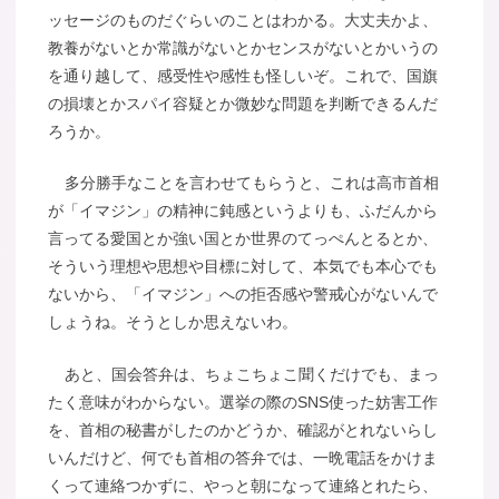
ッセージのものだぐらいのことはわかる。大丈夫かよ、
教養がないとか常識がないとかセンスがないとかいうの
を通り越して、感受性や感性も怪しいぞ。これで、国旗
の損壊とかスパイ容疑とか微妙な問題を判断できるんだ
ろうか。
多分勝手なことを言わせてもらうと、これは高市首相
が「イマジン」の精神に鈍感というよりも、ふだんから
言ってる愛国とか強い国とか世界のてっぺんとるとか、
そういう理想や思想や目標に対して、本気でも本心でも
ないから、「イマジン」への拒否感や警戒心がないんで
しょうね。そうとしか思えないわ。
あと、国会答弁は、ちょこちょこ聞くだけでも、まっ
たく意味がわからない。選挙の際のSNS使った妨害工作
を、首相の秘書がしたのかどうか、確認がとれないらし
いんだけど、何でも首相の答弁では、一晩電話をかけま
くって連絡つかずに、やっと朝になって連絡とれたら、