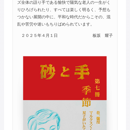
ズ全体の語り手である愉快で陽気な老人の一生がく
りひろげられたり、すべては楽しく明るく、予想も
つかない展開の中に、平和な時代だからこその、混
乱や苦労や迷いもちりばめられています。
２０２５年４月１日
板坂 耀子