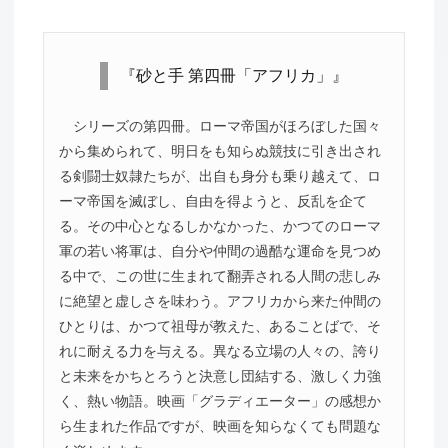
『砂と手 第四冊「アフリカ」』
シリーズの第四冊。ローマ帝国がほろぼした国々
から集められて、明日をも知らぬ競技に引き出され
る剣闘士奴隷たちが、出自も身分も乗り越えて、ロ
ーマ帝国を滅ぼし、自由を得ようと、反乱を企て
る。その中心となるしかなかった、かつてのローマ
軍の若い将軍は、自分や仲間の過酷な運命を見つめ
る中で、この世に生まれて翻弄される人間の悲しみ
に絶望と虚しさを味わう。アフリカから来た仲間の
ひとりは、かつて祖母が教えた、あることばで、そ
れに耐える力を与える。異なる立場の人々の、誇り
と未来をかちとろうと決意し団結する、激しく力強
く、熱い物語。映画「グラディエーター」の感想か
ら生まれた作品ですが、映画を知らなくても問題な