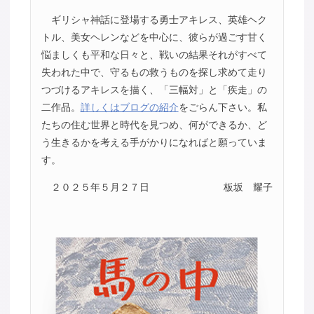
ギリシャ神話に登場する勇士アキレス、英雄ヘク
トル、美女ヘレンなどを中心に、彼らが過ごす甘く
悩ましくも平和な日々と、戦いの結果それがすべて
失われた中で、守るもの救うものを探し求めて走り
つづけるアキレスを描く、「三幅対」と「疾走」の
二作品。
詳しくはブログの紹介
をごらん下さい。私
たちの住む世界と時代を見つめ、何ができるか、ど
う生きるかを考える手がかりになればと願っていま
す。
２０２５年５月２７日
板坂 耀子