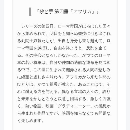
『砂と手 第四冊「アフリカ」』
シリーズの第四冊。ローマ帝国がほろぼした国々
から集められて、明日をも知らぬ競技に引き出され
る剣闘士奴隷たちが、出自も身分も乗り越えて、ロ
ーマ帝国を滅ぼし、自由を得ようと、反乱を企て
る。その中心となるしかなかった、かつてのローマ
軍の若い将軍は、自分や仲間の過酷な運命を見つめ
る中で、この世に生まれて翻弄される人間の悲しみ
に絶望と虚しさを味わう。アフリカから来た仲間の
ひとりは、かつて祖母が教えた、あることばで、そ
れに耐える力を与える。異なる立場の人々の、誇り
と未来をかちとろうと決意し団結する、激しく力強
く、熱い物語。映画「グラディエーター」の感想か
ら生まれた作品ですが、映画を知らなくても問題な
く楽しめます。