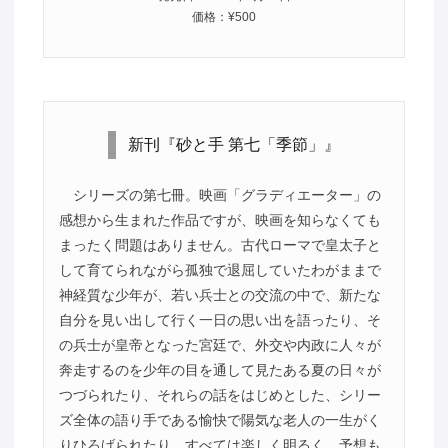
価格：¥500
新刊『砂と手 第七「季節」』
シリーズの第七冊。映画「グラディエーター」の
感想から生まれた作品ですが、映画を知らなくても
まったく問題はありません。古代ローマで皇太子と
して育てられながら孤独で退屈していたわがままで
神経質な少年が、若い兵士との交流の中で、新たな
自分を見い出して行く一日の思い出を語ったり、そ
の兵士が皇帝となった宮廷で、外交や内政に人々が
奔走するのを少年の目を通して見たある夏の日々が
つづられたり、それらの話をはじめとした、シリー
ズ全体の語り手である愉快で陽気な老人の一生がく
りひろげられたり、すべては楽しく明るく、予想も