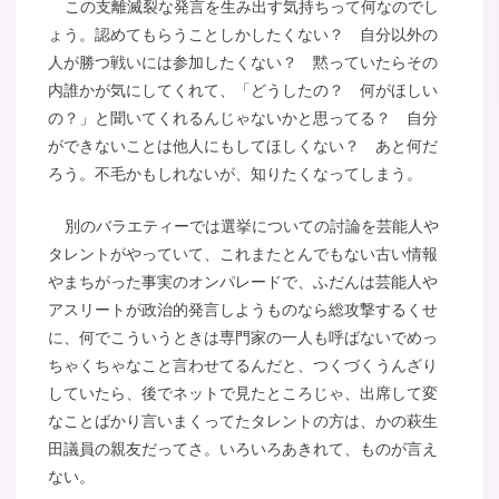
この支離滅裂な発言を生み出す気持ちって何なのでし
ょう。認めてもらうことしかしたくない？ 自分以外の
人が勝つ戦いには参加したくない？ 黙っていたらその
内誰かが気にしてくれて、「どうしたの？ 何がほしい
の？」と聞いてくれるんじゃないかと思ってる？ 自分
ができないことは他人にもしてほしくない？ あと何だ
ろう。不毛かもしれないが、知りたくなってしまう。
別のバラエティーでは選挙についての討論を芸能人や
タレントがやっていて、これまたとんでもない古い情報
やまちがった事実のオンパレードで、ふだんは芸能人や
アスリートが政治的発言しようものなら総攻撃するくせ
に、何でこういうときは専門家の一人も呼ばないでめっ
ちゃくちゃなこと言わせてるんだと、つくづくうんざり
していたら、後でネットで見たところじゃ、出席して変
なことばかり言いまくってたタレントの方は、かの萩生
田議員の親友だってさ。いろいろあきれて、ものが言え
ない。