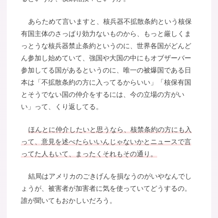
あらためて言いますと、核兵器不拡散条約という核保
有国主体のさっぱり効力ないものから、もっと厳しくま
っとうな核兵器禁止条約というのに、世界各国がどんど
ん参加し始めていて、強国や大国の中にもオブザーバー
参加してる国があるというのに、唯一の被爆国である日
本は「不拡散条約の方に入ってるからいい」「核保有国
とそうでない国の仲介をするには、今の立場の方がい
い」って、くり返してる。
ほんとに仲介したいと思うなら、核禁条約の方にも入
って、意見を述べたらいいんじゃないかとニュースで言
ってた人もいて、まったくそれもその通り。
結局はアメリカのごきげんを損なうのがいやなんでし
ょうが、被害者が加害者に気を使っていてどうするの。
誰が聞いてもおかしいだろう。