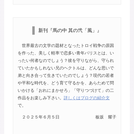
新刊『馬の中 其の弐「風」』
世界最古の文学の題材となったトロイ戦争の原因
を作った、美しく軽率で恋多い青年パリスとは、い
ったい何者なのでしょう？彼を守りながら、守られ
ていたかもしれない兄のヘクトルは、どんな思いで
弟と向き合って生きていたのでしょう？現代の若者
や平和な時代を、どう育て守るかを、あらためて問
いかける「おれにまかせろ」「守りつづけて」の二
作品をお楽しみ下さい。
詳しくはブログの紹介文
で。
２０２５年６月５日
板坂 耀子