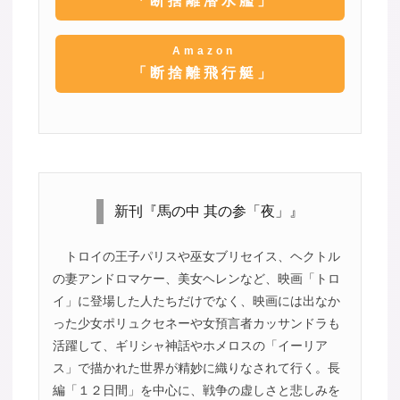
「断捨離潜水艦」
Amazon
「断捨離飛行艇」
新刊『馬の中 其の参「夜」』
トロイの王子パリスや巫女ブリセイス、ヘクトル
の妻アンドロマケー、美女ヘレンなど、映画「トロ
イ」に登場した人たちだけでなく、映画には出なか
った少女ポリュクセネーや女預言者カッサンドラも
活躍して、ギリシャ神話やホメロスの「イーリア
ス」で描かれた世界が精妙に織りなされて行く。長
編「１２日間」を中心に、戦争の虚しさと悲しみを