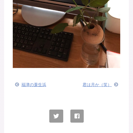
福津の蓑生浜
君は月か（笑）