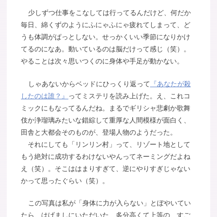
少しずつ仕事をこなしては行ってるんだけど、何だか
毎日、綿くずのようにふにゃふにゃ疲れてしまって、ど
うも体調がぱっとしない。せっかくいい季節になりかけ
てるのになあ。動いているのは脳だけって感じ（笑）。
やることは次々思いつくのに身体や手足が動かない。
しゃあないからベッドにひっくり返って
『あなたが殺
したのは誰？』
ってミステリを読み上げた。え、これコ
ミックにもなってるんだね。まるでギリシャ悲劇か歌舞
伎か浄瑠璃みたいな錯綜して重厚な人間模様が面白く、
田舎と大都会そのものが、登場人物のようだった。
それにしても「リンリン村」って、リゾート地として
もう絶対に成功するわけないやんってネーミングだよね
え（笑）。そこははまりすぎて、逆にやりすぎじゃない
かって思ったぐらい（笑）。
この写真は私が「身体に力が入らない」とぼやいてい
たら、はげましにいただいた、多分高くて上等の、すご