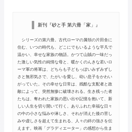
新刊『砂と手 第六冊「家」』
シリーズの第六冊。古代ローマの属領の片田舎に
住む、いつの時代も、どこにでもいるような平凡で
温かい、幸せな家族の物語。かつて山賊の一味だっ
た激しい気性の純情な母と、暖かくのんきな若いロ
ーマ軍の将軍は、どちらも子どもっぽいみずみずし
さと無邪気さで、たがいを愛し、幼い息子をかわい
がっていた。その幸せな日常は、残酷な支配者と政
敵によって、突然無惨に破壊される。生き残った者
たちは、奪われた家族の思い出や記憶を抱いて、新
しい人生を切り開いて行く。ありふれた幸福な日々
の中の小さな悩みや淋しさ、それが消えた後の苦し
みや虚しさを超えて生まれる、人々の絆の強さを伝
えます。映画「グラディエーター」の感想から生ま