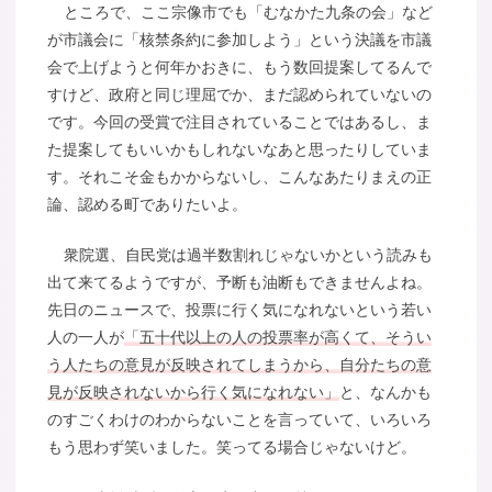
ところで、ここ宗像市でも「むなかた九条の会」など
が市議会に「核禁条約に参加しよう」という決議を市議
会で上げようと何年かおきに、もう数回提案してるんで
すけど、政府と同じ理屈でか、まだ認められていないの
です。今回の受賞で注目されていることではあるし、ま
た提案してもいいかもしれないなあと思ったりしていま
す。それこそ金もかからないし、こんなあたりまえの正
論、認める町でありたいよ。
衆院選、自民党は過半数割れじゃないかという読みも
出て来てるようですが、予断も油断もできませんよね。
先日のニュースで、投票に行く気になれないという若い
人の一人が
「五十代以上の人の投票率が高くて、そうい
う人たちの意見が反映されてしまうから、自分たちの意
見が反映されないから行く気になれない」
と、なんかも
のすごくわけのわからないことを言っていて、いろいろ
もう思わず笑いました。笑ってる場合じゃないけど。