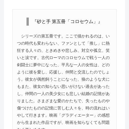
『砂と手 第五冊「コロセウム」』
シリーズの第五冊です。ここで描かれるのは、い
つの時代も変わらない、ファンとして「推し」に熱
狂する人々の、ときめきや悲しみ、対立や孤立、笑
いと涙です。古代ローマのコロセウムで戦う一人の
剣闘士に夢中になった、平凡な一人の女性は、どの
ように彼を愛し、応援し、仲間と交流したのでしょ
う。彼女が偶然飼うことになった、狼のような犬に
もまた、彼女の知らない思いがけない過去があった
し、仲間の一人の美少女にも悲しい結婚の記憶があ
りました。さまざまな愛のかたちで、失ったものや
傷つけたものの記憶に苦しむ人々を、時の流れはい
やして行きます。映画「グラディエーター」の感想
から生まれた作品ですが、映画を知らなくても問題