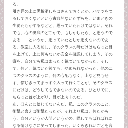
る。
引き戸の上に黒板消しをはさんでおくとか、バケツをつ
るしておくなどという古典的ないたずらを、いまどきの
生徒たちがするなどと、思っていたわけではない。それ
でも、心の奥底のどこかで、もしかしたら、と思うので
ある――というか、思っていたとしか思えないのであ
る。教室に入る前に、そのクラスの時だけはちらっと目
を上げて、上に何もないか安全を確認してしまう、その
癖を、自分でも私はまったく気づいてなかった。そし
て、何と、気づいた後でも、やめられなかった。他の二
つのクラスのように、何の心配もなく、上など見もせ
ず、信じきってまっすぐ入って行くことが、そのクラス
にだけは、どうしてもできないのである。ひとりでに、
ちらっと首が上がり、目が上向くのだ。
あ、ほんとに信じてないんだ、私、このクラスのこと。
衝撃と言えば衝撃だったが、それより私は、何だかも
う、自分というか人間というかの、隠してもばればれに
なる情けなさに笑ってしまった。いくらきれいごとを言