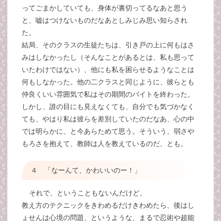
ってごまかしていても、身体が裏切ってるなあと思う
と、嘘はつけないものだなあとしみじみ思い知らされ
た。
結局、そのクラスの生徒たちは、引き戸の上に何もはさ
みはしなかったし（そんなことがあるとは、私も思って
いたわけではない）、他にも私を困らせるようなことは
何もしなかった。他の二クラスと同じように、彼らとも
仲良くいい雰囲気で私はその期間のバイトを終わった。
しかし、誰の目にも見えなくても、自分でも気づかなく
ても、やはり私は彼らを差別していたのだなあ、心の中
では明らかに、と今あらためて思う。そういう、弱さや
もろさを抱えて、教師は人を教えているのだ、とも。
４ 「なーんて、かわいいのー！」
それで、ということもないんだけど。
教え方のテクニックをきわめるだけきわめたら、後はし
ょせんは心境の問題、というような、まるで忍術や超能