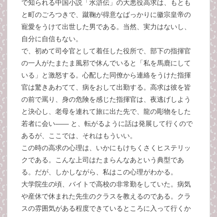
で知られる中国小説「水滸伝」の大悪役高求は、もとも
と町のごろつきで、蹴鞠が得意なばっかりに徽宗皇帝の
寵愛をうけて出世した男である。当然、実力はないし、
自分に自信もない。
で、初めて司令官として着任した役所で、部下の指揮官
の一人がたまたま風邪で休んでいると「私を馬鹿にして
いる」と激怒する。心配した同僚から連絡をうけた指揮
官は驚きあわてて、病をおして出勤する。高求は彼を皆
の前で罵り、身の危険を感じた指揮官は、夜逃げしよう
と決心し、老母を連れて旅に出た先で、龍の彫物をした
若者に会い―― と、転がるように話は発展して行くので
あるが、ここでは、それはもういい。
この時の高求の心理は、いかにもけちくさくヒステリッ
クである。こんな上司はたまらんなあという典型であ
る。だが、しかしながら、私はこの心理がわかる。
大学院生の頃、バイトで高校の非常勤をしていた。病気
や産休で休まれた先生のクラスを教えるのである。クラ
スの雰囲気がある程度できているところに入って行くか