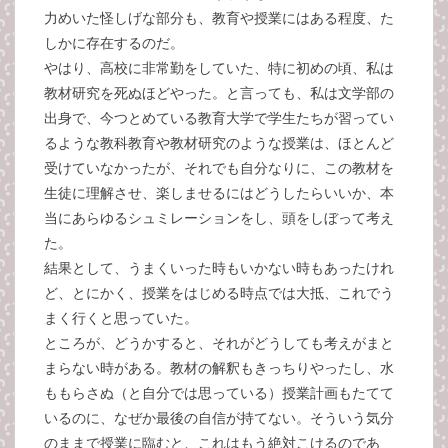
力めいた怪しげな部分も、教育や授業にはある程度、た
しかに存在するのだ。
やはり、高校に非常勤をしていた、特に初めの頃、私は
教材研究を死ぬほどやった。と言っても、私は文学部の
出身で、今つとめている教育大学で学生たちが習ってい
るような教科教育や教材研究のような授業は、ほとんど
受けていなかったが、それでも自分なりに、この教材を
生徒に理解させ、楽しませるにはどうしたらいいか、本
当にあらゆるシュミレーションをし、頭をしぼって考え
た。
結果として、うまくいった時もいかない時もあったけれ
ど、とにかく、授業をはじめる時点では大抵、これでう
まく行くと思っていた。
ところが、どうかすると、それがどうしても考えがまと
まらない時がある。教材の解釈もきっちりやったし、水
ももらさぬ（と自分では思っている）授業計画もたてて
いるのに、なぜか最後の自信が持てない。そういう気分
のままで授業に臨むと、これはもう絶対こけるのであ