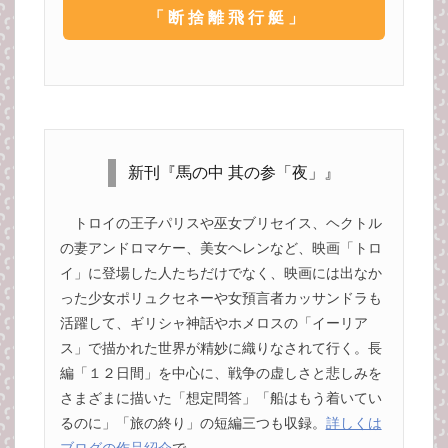
「断捨離飛行艇」
新刊『馬の中 其の参「夜」』
トロイの王子パリスや巫女ブリセイス、ヘクトル
の妻アンドロマケー、美女ヘレンなど、映画「トロ
イ」に登場した人たちだけでなく、映画には出なか
った少女ポリュクセネーや女預言者カッサンドラも
活躍して、ギリシャ神話やホメロスの「イーリア
ス」で描かれた世界が精妙に織りなされて行く。長
編「１２日間」を中心に、戦争の虚しさと悲しみを
さまざまに描いた「想定問答」「船はもう着いてい
るのに」「旅の終り」の短編三つも収録。
詳しくは
ブログの作品紹介
で。