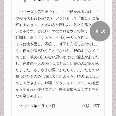
シリーズの第五冊です。ここで描かれるのは、い
つの時代も変わらない、ファンとして「推し」に熱
狂する人々の、ときめきや悲しみ、対立や孤立、笑
いと涙です。古代ローマのコロセウムで戦う一人の
目次
剣闘士に夢中になった、平凡な一人の女性は、どの
ように彼を愛し、応援し、仲間と交流したのでしょ
う。彼女が偶然飼うことになった、狼のような犬に
もまた、彼女の知らない思いがけない過去があった
し、仲間の一人の美少女にも悲しい結婚の記憶があ
りました。さまざまな愛のかたちで、失ったものや
傷つけたものの記憶に苦しむ人々を、時の流れはい
やして行きます。映画「グラディエーター」の感想
から生まれた作品ですが、映画を知らなくても問題
なく楽しめます。
２０２５年２月１２日
板坂 耀子