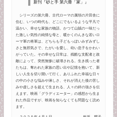
新刊『砂と手 第六冊「家」』
シリーズの第六冊。古代ローマの属領の片田舎に
住む、いつの時代も、どこにでもいるような平凡で
温かい、幸せな家族の物語。かつて山賊の一味だっ
た激しい気性の純情な母と、暖かくのんきな若いロ
ーマ軍の将軍は、どちらも子どもっぽいみずみずし
さと無邪気さで、たがいを愛し、幼い息子をかわい
がっていた。その幸せな日常は、残酷な支配者と政
敵によって、突然無惨に破壊される。生き残った者
たちは、奪われた家族の思い出や記憶を抱いて、新
しい人生を切り開いて行く。ありふれた幸福な日々
の中の小さな悩みや淋しさ、それが消えた後の苦し
みや虚しさを超えて生まれる、人々の絆の強さを伝
えます。映画「グラディエーター」の感想から生ま
れた作品ですが、映画を知らなくても問題なく読め
ます。
２０２５年４月１日
板坂 耀子