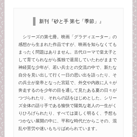
新刊『砂と手 第七「季節」』
シリーズの第七冊。映画「グラディエーター」の
感想から生まれた作品ですが、映画を知らなくても
まったく問題はありません。古代ローマで皇太子と
して育てられながら孤独で退屈していたわがままで
神経質な少年が、若い兵士との交流の中で、新たな
自分を見い出して行く一日の思い出を語ったり、そ
の兵士が皇帝となった宮廷で、外交や内政に人々が
奔走するのを少年の目を通して見たある夏の日々が
つづられたり、それらの話をはじめとした、シリー
ズ全体の語り手である愉快で陽気な老人の一生がく
りひろげられたり、すべては楽しく明るく、予想も
つかない展開の中に、平和な時代だからこその、混
乱や苦労や迷いもちりばめられています。