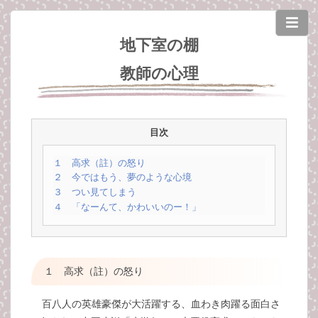
地下室の棚
教師の心理
目次
１ 高求（註）の怒り
２ 今ではもう、夢のような心境
３ つい見てしまう
４ 「なーんて、かわいいのー！」
１ 高求（註）の怒り
百八人の英雄豪傑が大活躍する、血わき肉躍る面白さ