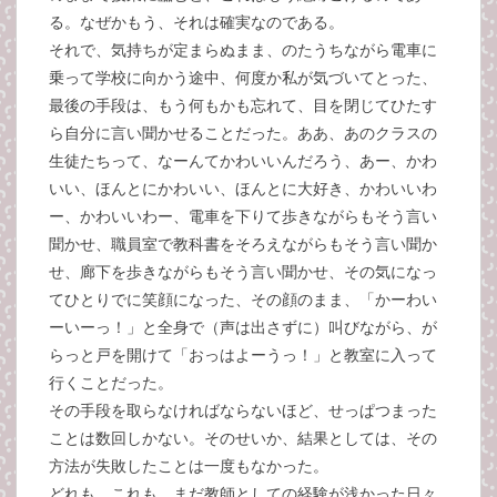
る。なぜかもう、それは確実なのである。
それで、気持ちが定まらぬまま、のたうちながら電車に
乗って学校に向かう途中、何度か私が気づいてとった、
最後の手段は、もう何もかも忘れて、目を閉じてひたす
ら自分に言い聞かせることだった。ああ、あのクラスの
生徒たちって、なーんてかわいいんだろう、あー、かわ
いい、ほんとにかわいい、ほんとに大好き、かわいいわ
ー、かわいいわー、電車を下りて歩きながらもそう言い
聞かせ、職員室で教科書をそろえながらもそう言い聞か
せ、廊下を歩きながらもそう言い聞かせ、その気になっ
てひとりでに笑顔になった、その顔のまま、「かーわい
ーいーっ！」と全身で（声は出さずに）叫びながら、が
らっと戸を開けて「おっはよーうっ！」と教室に入って
行くことだった。
その手段を取らなければならないほど、せっぱつまった
ことは数回しかない。そのせいか、結果としては、その
方法が失敗したことは一度もなかった。
どれも、これも、まだ教師としての経験が浅かった日々