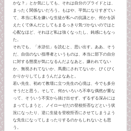
かな？」とか気にしても、それは自分のプライドとは、
まったく関係ないだろう。もはや、平気になりすぎてい
て、本当に私を嫌いな生徒が私への抗議とか、何かを訴
えたくて休んだとしてもまるっきり気づかないのではと
心配なほど、それほど私は強くなったし、鈍感にもなっ
た。
それでも、「水滸伝」を読むと、思い出す。ああ、そう
だ、自信のない指導者というものは、本当に部下の自分
に対する態度が気になるんだよなあと。嫌われてない
か、無視されてないか、馬鹿にされてないか、びくびく
かりかりしてしまうんだよなあと。
若い先生、初めて教壇に立つ先生の心境は、今でも多分
そうだと思う。そして、何かいろいろ不幸な偶然が重な
って、そういう不安から抜け出せず、ずるずる深みには
まってしまうと、ノイローゼだの登校拒否などという状
況になったり、逆に生徒を登校拒否にさせてしまうよう
な先生になってしまったりするのかもしれないとも思
う。