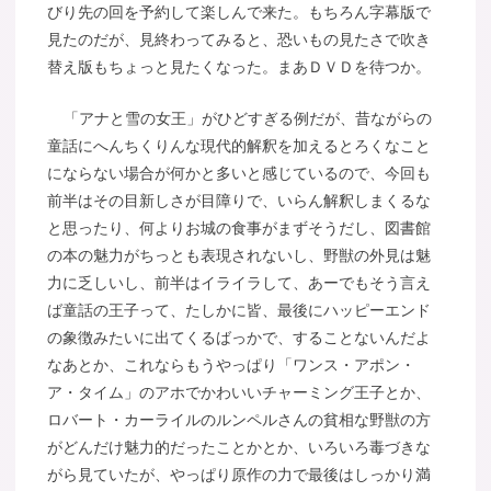
びり先の回を予約して楽しんで来た。もちろん字幕版で
見たのだが、見終わってみると、恐いもの見たさで吹き
替え版もちょっと見たくなった。まあＤＶＤを待つか。
「アナと雪の女王」がひどすぎる例だが、昔ながらの
童話にへんちくりんな現代的解釈を加えるとろくなこと
にならない場合が何かと多いと感じているので、今回も
前半はその目新しさが目障りで、いらん解釈しまくるな
と思ったり、何よりお城の食事がまずそうだし、図書館
の本の魅力がちっとも表現されないし、野獣の外見は魅
力に乏しいし、前半はイライラして、あーでもそう言え
ば童話の王子って、たしかに皆、最後にハッピーエンド
の象徴みたいに出てくるばっかで、することないんだよ
なあとか、これならもうやっぱり「ワンス・アポン・
ア・タイム」のアホでかわいいチャーミング王子とか、
ロバート・カーライルのルンペルさんの貧相な野獣の方
がどんだけ魅力的だったことかとか、いろいろ毒づきな
がら見ていたが、やっぱり原作の力で最後はしっかり満