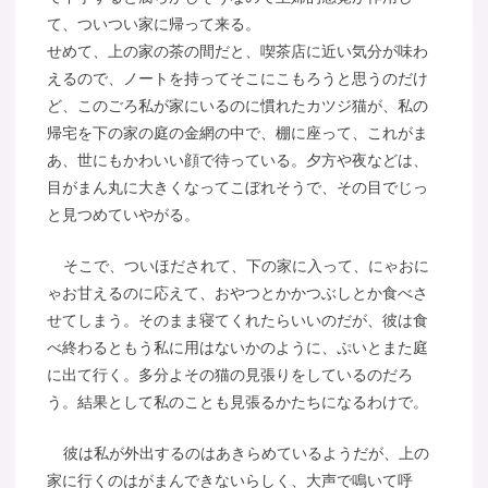
て、ついつい家に帰って来る。
せめて、上の家の茶の間だと、喫茶店に近い気分が味わ
えるので、ノートを持ってそこにこもろうと思うのだけ
ど、このごろ私が家にいるのに慣れたカツジ猫が、私の
帰宅を下の家の庭の金網の中で、棚に座って、これがま
あ、世にもかわいい顔で待っている。夕方や夜などは、
目がまん丸に大きくなってこぼれそうで、その目でじっ
と見つめていやがる。
そこで、ついほだされて、下の家に入って、にゃおに
ゃお甘えるのに応えて、おやつとかかつぶしとか食べさ
せてしまう。そのまま寝てくれたらいいのだが、彼は食
べ終わるともう私に用はないかのように、ぷいとまた庭
に出て行く。多分よその猫の見張りをしているのだろ
う。結果として私のことも見張るかたちになるわけで。
彼は私が外出するのはあきらめているようだが、上の
家に行くのはがまんできないらしく、大声で鳴いて呼