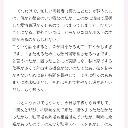
てなわけで、忙しい高齢者（何のことだ）が飼うのに
は、何かと都合のいい猫なのだが、この妙に淡白で屈折
した愛情表現がくせもので、はまってしまうと、ひどい
ことになる。案外こいつは、ヒモかジゴロかホストの才
能があるのかもしれない。
こういう話をすると、皆が口をそろえて「甘やかしすぎ
です」「きたえるためにも数日留守番させるべきです」
と言うのだが、困ったことには実際に今、私は家でする
仕事が多くて外出する機会がないのだよなあ。彼を甘や
かさないために金と時間を費やして、よそに行くのもあ
まりに本末転倒だし、それはそれで甘やかし過ぎみたい
だし。もう知らん。
◇というわけでもないが、今日は午後から遠出して、
「美女と野獣」の映画を見て来た。連休まっただなかだ
ったから、駐車場も劇場も相当混んでいたが、時間に余
裕があったので、のんびり駐車スペースをさがし、のん