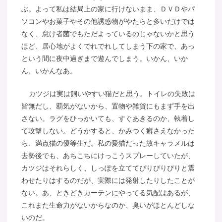
ぶ。よって私は結局上の家に行けないまま、ＤＶＤやパ
ソコンやお菓子やその他誘惑物がやたらと多いだけでは
なく、怠け者菌でもただよっているのじゃないかと思う
ほど、居心地がよくでれでれしてしまう下の家で、あっ
という間に夜中過ぎまで遊んでしまう。いかん、いか
ん、いかんなあ。
カツジは実は飼いやすい猫だと思う。トイレの失敗は
皆無だし、覇気がないから、置物や雑貨にもまず手を出
さない。ラグをひっかいても、すぐあきるのか、執着し
て攻撃しない。どうかすると、かみつく癖さえなかった
ら、満点猫の優等生だ。私の愛猫だった故キャラメルは
去勢後でも、あちこちにけっこうスプレーしていたが、
カツジはそれらしく、しっぽを立ててぴりぴりぴりと震
わせたりはするのだが、実際には発射したりしたことが
ない。あ、ときどきカーテンにやってる気配はあるが、
これまた生命力がないからなのか、臭いがほとんどしな
いのだ。