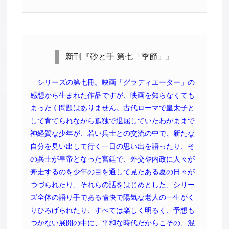
新刊『砂と手 第七「季節」』
シリーズの第七冊。映画「グラディエーター」の
感想から生まれた作品ですが、映画を知らなくても
まったく問題はありません。古代ローマで皇太子と
して育てられながら孤独で退屈していたわがままで
神経質な少年が、若い兵士との交流の中で、新たな
自分を見い出して行く一日の思い出を語ったり、そ
の兵士が皇帝となった宮廷で、外交や内政に人々が
奔走するのを少年の目を通して見たある夏の日々が
つづられたり、それらの話をはじめとした、シリー
ズ全体の語り手である愉快で陽気な老人の一生がく
りひろげられたり、すべては楽しく明るく、予想も
つかない展開の中に、平和な時代だからこその、混