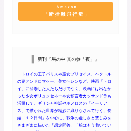
Amazon
「断捨離飛行艇」
新刊『馬の中 其の参「夜」』
トロイの王子パリスや巫女ブリセイス、ヘクトル
の妻アンドロマケー、美女ヘレンなど、映画「トロ
イ」に登場した人たちだけでなく、映画には出なか
った少女ポリュクセネーや女預言者カッサンドラも
活躍して、ギリシャ神話やホメロスの「イーリア
ス」で描かれた世界が精妙に織りなされて行く。長
編「１２日間」を中心に、戦争の虚しさと悲しみを
さまざまに描いた「想定問答」「船はもう着いてい