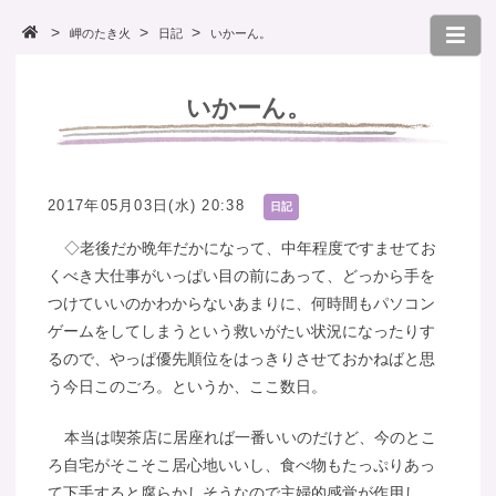
岬のたき火
日記
いかーん。
いかーん。
2017年05月03日(水) 20:38
日記
◇老後だか晩年だかになって、中年程度ですませてお
くべき大仕事がいっぱい目の前にあって、どっから手を
つけていいのかわからないあまりに、何時間もパソコン
ゲームをしてしまうという救いがたい状況になったりす
るので、やっぱ優先順位をはっきりさせておかねばと思
う今日このごろ。というか、ここ数日。
本当は喫茶店に居座れば一番いいのだけど、今のとこ
ろ自宅がそこそこ居心地いいし、食べ物もたっぷりあっ
て下手すると腐らかしそうなので主婦的感覚が作用し