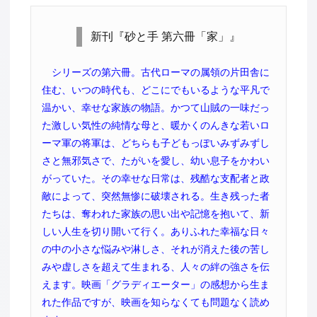
新刊『砂と手 第六冊「家」』
シリーズの第六冊。古代ローマの属領の片田舎に
住む、いつの時代も、どこにでもいるような平凡で
温かい、幸せな家族の物語。かつて山賊の一味だっ
た激しい気性の純情な母と、暖かくのんきな若いロ
ーマ軍の将軍は、どちらも子どもっぽいみずみずし
さと無邪気さで、たがいを愛し、幼い息子をかわい
がっていた。その幸せな日常は、残酷な支配者と政
敵によって、突然無惨に破壊される。生き残った者
たちは、奪われた家族の思い出や記憶を抱いて、新
しい人生を切り開いて行く。ありふれた幸福な日々
の中の小さな悩みや淋しさ、それが消えた後の苦し
みや虚しさを超えて生まれる、人々の絆の強さを伝
えます。映画「グラディエーター」の感想から生ま
れた作品ですが、映画を知らなくても問題なく読め