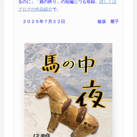
るのに」「旅の終り」の短編三つも収録。
詳しくは
ブログの作品紹介
で。
２０２５年７月２２日
板坂 耀子