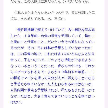
だから、この人数は立派だったんじゃないだろうか。
◇私のまとまらないあいさつの中で、皆に強調した二
点は、次の通りである。あ、三点か。
「最近断捨離で家を片づけていて、古い日記を読み返
したら、１０年前に自分の将来を予測していて、母のこ
と家のこと仕事のこと、だいたい今その通りになってい
るのだが、そのころには私が予想もしていなかったの
は、この宗像の地で、これだけ多くのいろんな人と知り
合って、手をつないで、このような活動ができるように
なっているということだった。皆さんの中でも、これか
らスピーチされる方で、まさか１０年前や５年前に、こ
の駅前でマイクを握って自分が人々に訴えることになる
と予想もされていなかった人もおられるのではないか。
安倍内閣の暴走も予想以上だが、私たちもまた思いがけ
なかったほど、大きく進んできていることを忘れてはい
けない」