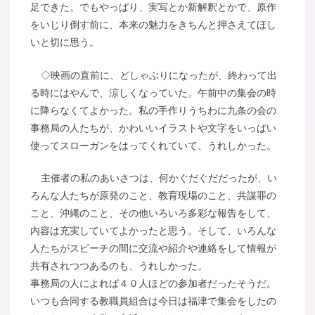
足できた。でもやっぱり、実写とか新解釈とかで、原作
をいじり倒す前に、本来の魅力をきちんと押さえてほし
いと切に思う。
◇映画の直前に、どしゃぶりになったが、終わって出
る時にはやんで、涼しくなっていた。午前中の集会の時
に降らなくてよかった。私の手作りうちわに九条の会の
事務局の人たちが、かわいいイラストや文字をいっぱい
使ってスローガンをはってくれていて、うれしかった。
主催者の私のあいさつは、何かぐだぐだだったが、い
ろんな人たちが原発のこと、教育現場のこと、共謀罪の
こと、沖縄のこと、その他いろいろ多彩な報告をして、
内容は充実していてよかったと思う。そして、いろんな
人たちがスピーチの間に交流や紹介や連絡をして情報が
共有されつつあるのも、うれしかった。
事務局の人によれば４０人ほどの参加者だったそうだ。
いつも合同する教職員組合は今日は福津で集会をしたの