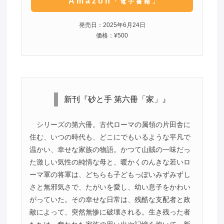
Amazon
「電子書籍」
発売日：2025年6月24日
価格：¥500
新刊『砂と手 第六冊「家」』
シリーズの第六冊。古代ローマの属領の片田舎に
住む、いつの時代も、どこにでもいるような平凡で
温かい、幸せな家族の物語。かつて山賊の一味だっ
た激しい気性の純情な母と、暖かくのんきな若いロ
ーマ軍の将軍は、どちらも子どもっぽいみずみずし
さと無邪気さで、たがいを愛し、幼い息子をかわい
がっていた。その幸せな日常は、残酷な支配者と政
敵によって、突然無惨に破壊される。生き残った者