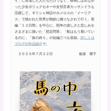
イ」に登場した人たちだけでなく、映画には出なか
った少女ポリュクセネーや女預言者カッサンドラも
活躍して、ギリシャ神話やホメロスの「イーリア
ス」で描かれた世界が精妙に織りなされて行く。長
編「１２日間」を中心に、戦争の虚しさと悲しみを
さまざまに描いた「想定問答」「船はもう着いてい
るのに」「旅の終り」の短編三つも収録。
詳しくは
ブログの作品紹介
で。
２０２５年７月２２日
板坂 耀子