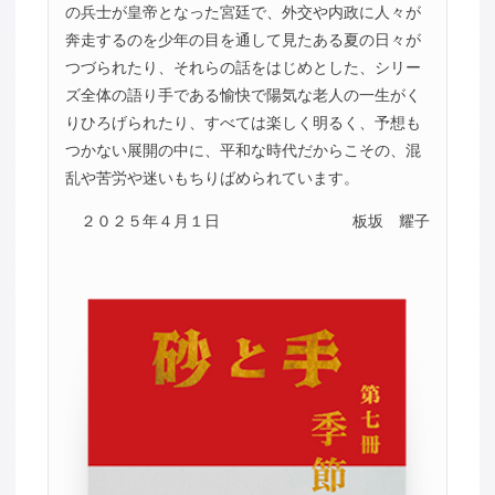
の兵士が皇帝となった宮廷で、外交や内政に人々が
奔走するのを少年の目を通して見たある夏の日々が
つづられたり、それらの話をはじめとした、シリー
ズ全体の語り手である愉快で陽気な老人の一生がく
りひろげられたり、すべては楽しく明るく、予想も
つかない展開の中に、平和な時代だからこその、混
乱や苦労や迷いもちりばめられています。
２０２５年４月１日
板坂 耀子