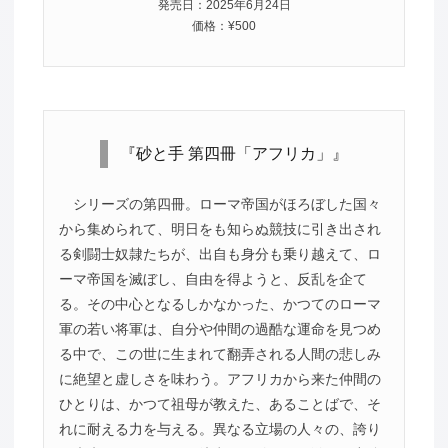
発売日：2025年6月24日
価格：¥500
『砂と手 第四冊「アフリカ」』
シリーズの第四冊。ローマ帝国がほろぼした国々
から集められて、明日をも知らぬ競技に引き出され
る剣闘士奴隷たちが、出自も身分も乗り越えて、ロ
ーマ帝国を滅ぼし、自由を得ようと、反乱を企て
る。その中心となるしかなかった、かつてのローマ
軍の若い将軍は、自分や仲間の過酷な運命を見つめ
る中で、この世に生まれて翻弄される人間の悲しみ
に絶望と虚しさを味わう。アフリカから来た仲間の
ひとりは、かつて祖母が教えた、あることばで、そ
れに耐える力を与える。異なる立場の人々の、誇り