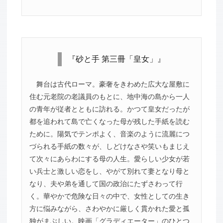
『砂と手 第三冊「皇女」』
舞台は古代ローマ。豪奢をきわめた広大な屋敷に
住む元老院の老議員のもとに、地中海の島から一人
の青年が従者とともに訪れる。かつて皇女だったが
都を追われて島で亡くなった母が残した手紙を読む
ために。陽気でテンポよく、音楽のように流麗につ
づられる手紙の数々が、しどけなさや笑いもまじえ
て次々にあらわにする母の人生。愛らしい少女が若
い兵士と激しい恋をし、やがて別れて妻となり母と
なり、夫や弟を通して国の政治にたずさわって行
く。華やかで危険な日々の中で、女性としての生き
方に悩みながら、さわやかに厳しく貫かれた愛と孤
独がまぶしい。映画「グラディエーター」のひとつ