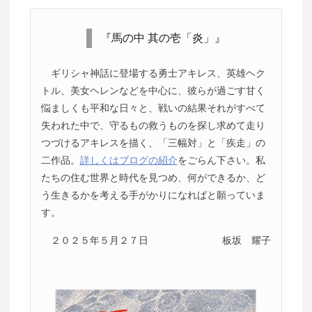
『馬の中 其の壱「炎」』
ギリシャ神話に登場する勇士アキレス、英雄ヘク
トル、美女ヘレンなどを中心に、彼らが過ごす甘く
悩ましくも平和な日々と、戦いの結果それがすべて
失われた中で、守るもの救うものを探し求めて走り
つづけるアキレスを描く、「三幅対」と「疾走」の
二作品。
詳しくはブログの紹介
をごらん下さい。私
たちの住む世界と時代を見つめ、何ができるか、ど
う生きるかを考える手がかりになればと願っていま
す。
２０２５年５月２７日
板坂 耀子