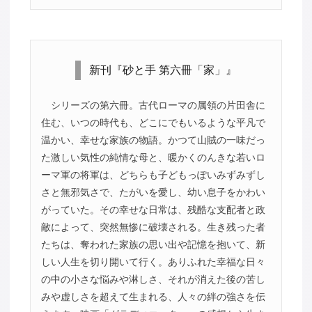
新刊『砂と手 第六冊「家」』
シリーズの第六冊。古代ローマの属領の片田舎に
住む、いつの時代も、どこにでもいるような平凡で
温かい、幸せな家族の物語。かつて山賊の一味だっ
た激しい気性の純情な母と、暖かくのんきな若いロ
ーマ軍の将軍は、どちらも子どもっぽいみずみずし
さと無邪気さで、たがいを愛し、幼い息子をかわい
がっていた。その幸せな日常は、残酷な支配者と政
敵によって、突然無惨に破壊される。生き残った者
たちは、奪われた家族の思い出や記憶を抱いて、新
しい人生を切り開いて行く。ありふれた幸福な日々
の中の小さな悩みや淋しさ、それが消えた後の苦し
みや虚しさを超えて生まれる、人々の絆の強さを伝