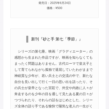
発売日：2025年6月24日
価格：¥500
新刊『砂と手 第七「季節」』
シリーズの第七冊。映画「グラディエーター」の
感想から生まれた作品ですが、映画を知らなくても
まったく問題はありません。古代ローマで皇太子と
して育てられながら孤独で退屈していたわがままで
神経質な少年が、若い兵士との交流の中で、新たな
自分を見い出して行く一日の思い出を語ったり、そ
の兵士が皇帝となった宮廷で、外交や内政に人々が
奔走するのを少年の目を通して見たある夏の日々が
つづられたり、それらの話をはじめとした、シリー
ズ全体の語り手である愉快で陽気な老人の一生がく