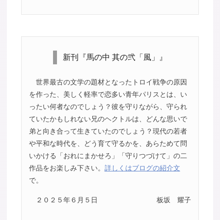
新刊『馬の中 其の弐「風」』
世界最古の文学の題材となったトロイ戦争の原因
を作った、美しく軽率で恋多い青年パリスとは、い
ったい何者なのでしょう？彼を守りながら、守られ
ていたかもしれない兄のヘクトルは、どんな思いで
弟と向き合って生きていたのでしょう？現代の若者
や平和な時代を、どう育て守るかを、あらためて問
いかける「おれにまかせろ」「守りつづけて」の二
作品をお楽しみ下さい。
詳しくはブログの紹介文
で。
２０２５年６月５日
板坂 耀子