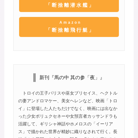
「断捨離潜水艦」
Amazon
「断捨離飛行艇」
新刊『馬の中 其の参「夜」』
トロイの王子パリスや巫女ブリセイス、ヘクトル
の妻アンドロマケー、美女ヘレンなど、映画「トロ
イ」に登場した人たちだけでなく、映画には出なか
った少女ポリュクセネーや女預言者カッサンドラも
活躍して、ギリシャ神話やホメロスの「イーリア
ス」で描かれた世界が精妙に織りなされて行く。長