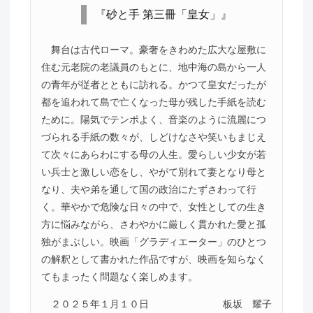
『砂と手 第三冊「皇女」』
舞台は古代ローマ。豪奢をきわめた広大な屋敷に
住む元老院の老議員のもとに、地中海の島から一人
の青年が従者とともに訪れる。かつて皇女だったが
都を追われて島で亡くなった母が残した手紙を読む
ために。陽気でテンポよく、音楽のように流麗につ
づられる手紙の数々が、しどけなさや笑いもまじえ
て次々にあらわにする母の人生。愛らしい少女が若
い兵士と激しい恋をし、やがて別れて妻となり母と
なり、夫や弟を通して国の政治にたずさわって行
く。華やかで危険な日々の中で、女性としての生き
方に悩みながら、さわやかに厳しく貫かれた愛と孤
独がまぶしい。映画「グラディエーター」のひとつ
の解釈として書かれた作品ですが、映画を知らなく
てもまったく問題なく楽しめます。
２０２５年１月１０日
板坂 耀子