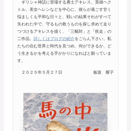
ギリシャ神話に登場する勇士アキレス、英雄ヘク
トル、美女ヘレンなどを中心に、彼らが過ごす甘く
悩ましくも平和な日々と、戦いの結果それがすべて
失われた中で、守るもの救うものを探し求めて走り
つづけるアキレスを描く、「三幅対」と「疾走」の
二作品。
詳しくはブログの紹介
をごらん下さい。私
たちの住む世界と時代を見つめ、何ができるか、ど
う生きるかを考える手がかりになればと願っていま
す。
２０２５年５月２７日
板坂 耀子