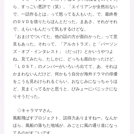
ら、すっごい悪評で（笑）、「エイリアンが全然出ない
で、一話作るとは」って怒ってる人もいた。で、最終巻
のＤＶＤを借りたらほんとだった。まあさ、それがそれ
で、えらいもんだって気もするけどな。
「おまけでついてた、他の話の方が面白かった」って意
見もあった。それって、「アルカトラズ」と「パーソン
ズ・オブ・インタレスト」（だっけ）とかいうやつよ
ね。見てみたら、たしかに、どっちも面白かったけど、
「ＬＯＳＴ」のメンバーがいろいろ出てて、あ、それは
かまわないんだけど、何かもう自分が海外ドラマの俳優
をこうも見わけられるぐらい、おなじみになっちゃうほ
ど、見まくってるかと思うと、びみょーにパニックにな
りそうだった。
◇キャラママさん。
風船飛ばすプロジェクト、説得力ありますねー。なんか
ほら、風船の落ちた地域が、みごとに風の通り道になっ
てるのがすごいです。