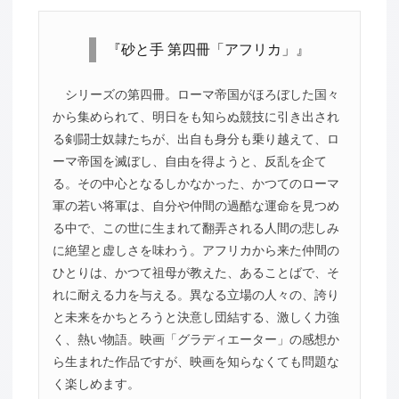
『砂と手 第四冊「アフリカ」』
シリーズの第四冊。ローマ帝国がほろぼした国々
から集められて、明日をも知らぬ競技に引き出され
る剣闘士奴隷たちが、出自も身分も乗り越えて、ロ
ーマ帝国を滅ぼし、自由を得ようと、反乱を企て
る。その中心となるしかなかった、かつてのローマ
軍の若い将軍は、自分や仲間の過酷な運命を見つめ
る中で、この世に生まれて翻弄される人間の悲しみ
に絶望と虚しさを味わう。アフリカから来た仲間の
ひとりは、かつて祖母が教えた、あることばで、そ
れに耐える力を与える。異なる立場の人々の、誇り
と未来をかちとろうと決意し団結する、激しく力強
く、熱い物語。映画「グラディエーター」の感想か
ら生まれた作品ですが、映画を知らなくても問題な
く楽しめます。