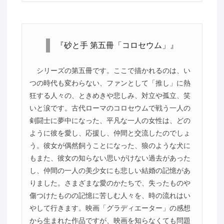
『砂と手 第五冊「コロセウム」』
シリーズの第五冊です。ここで描かれるのは、い
つの時代も変わらない、ファンとして「推し」に熱
狂する人々の、ときめきや悲しみ、対立や孤立、笑
いと涙です。古代ローマのコロセウムで戦う一人の
剣闘士に夢中になった、平凡な一人の女性は、どの
ように彼を愛し、応援し、仲間と交流したのでしょ
う。彼女が偶然飼うことになった、狼のような犬に
もまた、彼女の知らない思いがけない過去があった
し、仲間の一人の美少女にも悲しい結婚の記憶があ
りました。さまざまな愛のかたちで、失ったものや
傷つけたものの記憶に苦しむ人々を、時の流れはい
やして行きます。映画「グラディエーター」の感想
から生まれた作品ですが、映画を知らなくても問題