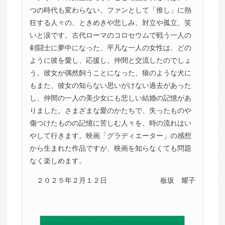
つの時代も変わらない、ファンとして「推し」に熱
狂する人々の、ときめきや悲しみ、対立や孤立、笑
いと涙です。古代ローマのコロセウムで戦う一人の
剣闘士に夢中になった、平凡な一人の女性は、どの
ように彼を愛し、応援し、仲間と交流したのでしょ
う。彼女が偶然飼うことになった、狼のような犬に
もまた、彼女の知らない思いがけない過去があった
し、仲間の一人の美少女にも悲しい結婚の記憶があ
りました。さまざまな愛のかたちで、失ったものや
傷つけたものの記憶に苦しむ人々を、時の流れはい
やして行きます。映画「グラディエーター」の感想
から生まれた作品ですが、映画を知らなくても問題
なく楽しめます。
２０２５年２月１２日
板坂 耀子