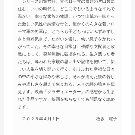
シリーズの第六冊。古代ローマの属領の片田舎に
住む、いつの時代も、どこにでもいるような平凡で
温かい、幸せな家族の物語。かつて山賊の一味だっ
た激しい気性の純情な母と、暖かくのんきな若いロ
ーマ軍の将軍は、どちらも子どもっぽいみずみずし
さと無邪気さで、たがいを愛し、幼い息子をかわい
がっていた。その幸せな日常は、残酷な支配者と政
敵によって、突然無惨に破壊される。生き残った者
たちは、奪われた家族の思い出や記憶を抱いて、新
しい人生を切り開いて行く。ありふれた幸福な日々
の中の小さな悩みや淋しさ、それが消えた後の苦し
みや虚しさを超えて生まれる、人々の絆の強さを伝
えます。映画「グラディエーター」の感想から生ま
れた作品ですが、映画を知らなくても問題なく読め
ます。
２０２５年４月１日
板坂 耀子