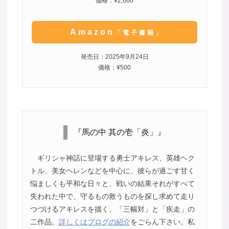
価格：¥2,660
Amazon
「電子書籍」
発売日：2025年9月24日
価格：¥500
『馬の中 其の壱「炎」』
ギリシャ神話に登場する勇士アキレス、英雄ヘク
トル、美女ヘレンなどを中心に、彼らが過ごす甘く
悩ましくも平和な日々と、戦いの結果それがすべて
失われた中で、守るもの救うものを探し求めて走り
つづけるアキレスを描く、「三幅対」と「疾走」の
二作品。
詳しくはブログの紹介
をごらん下さい。私