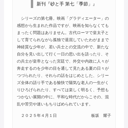
新刊『砂と手 第七「季節」』
シリーズの第七冊。映画「グラディエーター」の
感想から生まれた作品ですが、映画を知らなくても
まったく問題はありません。古代ローマで皇太子と
して育てられながら孤独で退屈していたわがままで
神経質な少年が、若い兵士との交流の中で、新たな
自分を見い出して行く一日の思い出を語ったり、そ
の兵士が皇帝となった宮廷で、外交や内政に人々が
奔走するのを少年の目を通して見たある夏の日々が
つづられたり、それらの話をはじめとした、シリー
ズ全体の語り手である愉快で陽気な老人の一生がく
りひろげられたり、すべては楽しく明るく、予想も
つかない展開の中に、平和な時代だからこその、混
乱や苦労や迷いもちりばめられています。
２０２５年４月１日
板坂 耀子