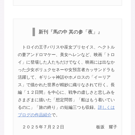
新刊『馬の中 其の参「夜」』
トロイの王子パリスや巫女ブリセイス、ヘクトル
の妻アンドロマケー、美女ヘレンなど、映画「トロ
イ」に登場した人たちだけでなく、映画には出なか
った少女ポリュクセネーや女預言者カッサンドラも
活躍して、ギリシャ神話やホメロスの「イーリア
ス」で描かれた世界が精妙に織りなされて行く。長
編「１２日間」を中心に、戦争の虚しさと悲しみを
さまざまに描いた「想定問答」「船はもう着いてい
るのに」「旅の終り」の短編三つも収録。
詳しくは
ブログの作品紹介
で。
２０２５年７月２２日
板坂 耀子