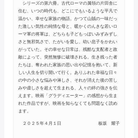
シリーズの第六冊。古代ローマの属領の片田舎に
住む、いつの時代も、どこにでもいるような平凡で
温かい、幸せな家族の物語。かつて山賊の一味だっ
た激しい気性の純情な母と、暖かくのんきな若いロ
ーマ軍の将軍は、どちらも子どもっぽいみずみずし
さと無邪気さで、たがいを愛し、幼い息子をかわい
がっていた。その幸せな日常は、残酷な支配者と政
敵によって、突然無惨に破壊される。生き残った者
たちは、奪われた家族の思い出や記憶を抱いて、新
しい人生を切り開いて行く。ありふれた幸福な日々
の中の小さな悩みや淋しさ、それが消えた後の苦し
みや虚しさを超えて生まれる、人々の絆の強さを伝
えます。映画「グラディエーター」の感想から生ま
れた作品ですが、映画を知らなくても問題なく読め
ます。
２０２５年４月１日
板坂 耀子