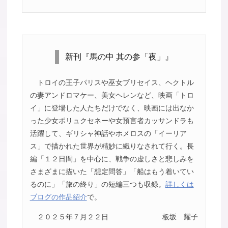
新刊『馬の中 其の参「夜」』
トロイの王子パリスや巫女ブリセイス、ヘクトル
の妻アンドロマケー、美女ヘレンなど、映画「トロ
イ」に登場した人たちだけでなく、映画には出なか
った少女ポリュクセネーや女預言者カッサンドラも
活躍して、ギリシャ神話やホメロスの「イーリア
ス」で描かれた世界が精妙に織りなされて行く。長
編「１２日間」を中心に、戦争の虚しさと悲しみを
さまざまに描いた「想定問答」「船はもう着いてい
るのに」「旅の終り」の短編三つも収録。
詳しくは
ブログの作品紹介
で。
２０２５年７月２２日
板坂 耀子