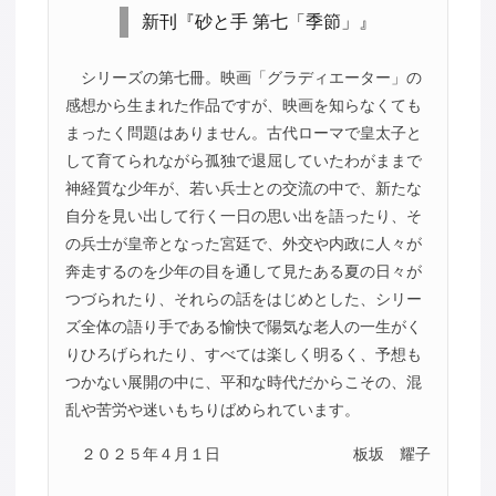
新刊『砂と手 第七「季節」』
シリーズの第七冊。映画「グラディエーター」の
感想から生まれた作品ですが、映画を知らなくても
まったく問題はありません。古代ローマで皇太子と
して育てられながら孤独で退屈していたわがままで
神経質な少年が、若い兵士との交流の中で、新たな
自分を見い出して行く一日の思い出を語ったり、そ
の兵士が皇帝となった宮廷で、外交や内政に人々が
奔走するのを少年の目を通して見たある夏の日々が
つづられたり、それらの話をはじめとした、シリー
ズ全体の語り手である愉快で陽気な老人の一生がく
りひろげられたり、すべては楽しく明るく、予想も
つかない展開の中に、平和な時代だからこその、混
乱や苦労や迷いもちりばめられています。
２０２５年４月１日
板坂 耀子