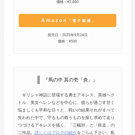
価格：¥2,660
Amazon
「電子書籍」
発売日：2025年9月24日
価格：¥500
『馬の中 其の壱「炎」』
ギリシャ神話に登場する勇士アキレス、英雄ヘク
トル、美女ヘレンなどを中心に、彼らが過ごす甘く
悩ましくも平和な日々と、戦いの結果それがすべて
失われた中で、守るもの救うものを探し求めて走り
つづけるアキレスを描く、「三幅対」と「疾走」の
二作品。
詳しくはブログの紹介
をごらん下さい。私