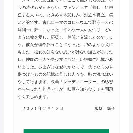
シリーズの第五冊です。ここで描かれるのは、い
つの時代も変わらない、ファンとして「推し」に熱
狂する人々の、ときめきや悲しみ、対立や孤立、笑
いと涙です。古代ローマのコロセウムで戦う一人の
剣闘士に夢中になった、平凡な一人の女性は、どの
ように彼を愛し、応援し、仲間と交流したのでしょ
う。彼女が偶然飼うことになった、狼のような犬に
もまた、彼女の知らない思いがけない過去があった
し、仲間の一人の美少女にも悲しい結婚の記憶があ
りました。さまざまな愛のかたちで、失ったものや
傷つけたものの記憶に苦しむ人々を、時の流れはい
やして行きます。映画「グラディエーター」の感想
から生まれた作品ですが、映画を知らなくても問題
なく楽しめます。
２０２５年２月１２日
板坂 耀子