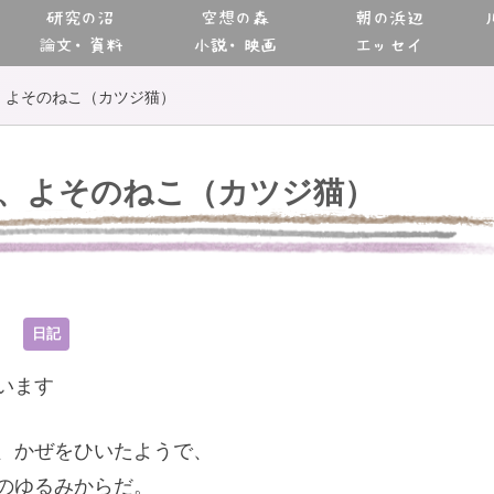
研究の沼
空想の森
朝の浜辺
論文・資料
小説・映画
エッセイ
、よそのねこ（カツジ猫）
、よそのねこ（カツジ猫）
9
日記
います
、かぜをひいたようで、
のゆるみからだ。