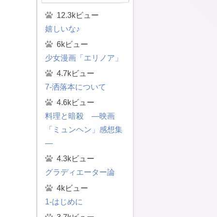
12.3kビュー
嬉しいな♪
6kビュー
少女漫画「エリノア」
4.7kビュー
7-洒落本について
4.6kビュー
料理と暗殺 ―映画
「ミュンヘン」感想集
―
4.3kビュー
グラディエーター論
4kビュー
1-はじめに