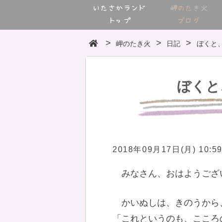
いたさかランド
岬のたき火
トップ
ブログ
岬のたき火
日記
ぼくと
ぼくと
2018年09月17日(月) 10:5
みなさん、おはようござ
かいぬしは、きのうから
「これというのも、こころ