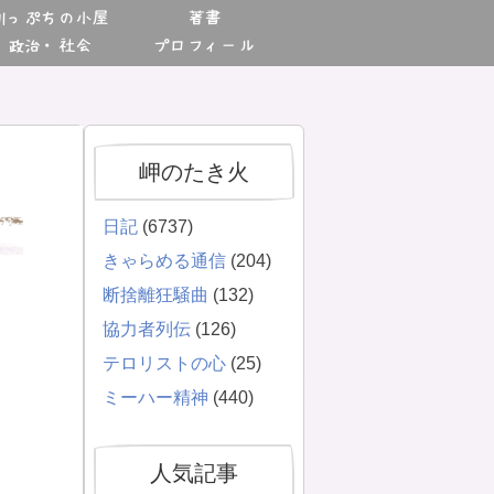
川っぷちの小屋
著書
政治・社会
プロフィール
岬のたき火
日記
(6737)
きゃらめる通信
(204)
断捨離狂騒曲
(132)
協力者列伝
(126)
テロリストの心
(25)
ミーハー精神
(440)
人気記事