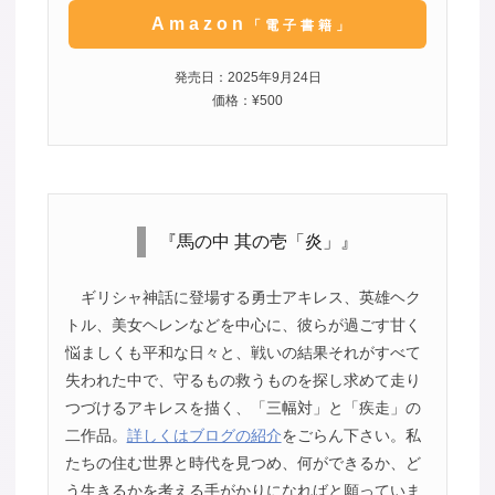
Amazon
「電子書籍」
発売日：2025年9月24日
価格：¥500
『馬の中 其の壱「炎」』
ギリシャ神話に登場する勇士アキレス、英雄ヘク
トル、美女ヘレンなどを中心に、彼らが過ごす甘く
悩ましくも平和な日々と、戦いの結果それがすべて
失われた中で、守るもの救うものを探し求めて走り
つづけるアキレスを描く、「三幅対」と「疾走」の
二作品。
詳しくはブログの紹介
をごらん下さい。私
たちの住む世界と時代を見つめ、何ができるか、ど
う生きるかを考える手がかりになればと願っていま