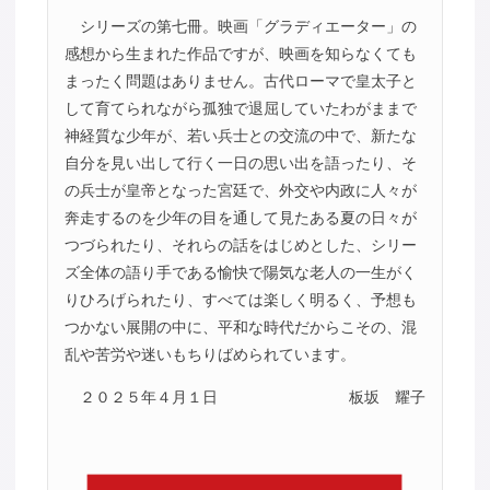
シリーズの第七冊。映画「グラディエーター」の
感想から生まれた作品ですが、映画を知らなくても
まったく問題はありません。古代ローマで皇太子と
して育てられながら孤独で退屈していたわがままで
神経質な少年が、若い兵士との交流の中で、新たな
自分を見い出して行く一日の思い出を語ったり、そ
の兵士が皇帝となった宮廷で、外交や内政に人々が
奔走するのを少年の目を通して見たある夏の日々が
つづられたり、それらの話をはじめとした、シリー
ズ全体の語り手である愉快で陽気な老人の一生がく
りひろげられたり、すべては楽しく明るく、予想も
つかない展開の中に、平和な時代だからこその、混
乱や苦労や迷いもちりばめられています。
２０２５年４月１日
板坂 耀子