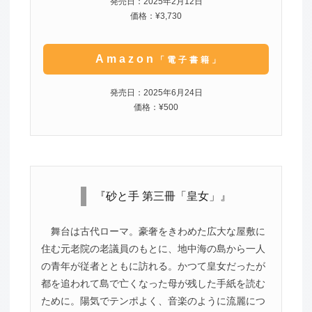
発売日：2025年2月12日
価格：¥3,730
Amazon
「電子書籍」
発売日：2025年6月24日
価格：¥500
『砂と手 第三冊「皇女」』
舞台は古代ローマ。豪奢をきわめた広大な屋敷に
住む元老院の老議員のもとに、地中海の島から一人
の青年が従者とともに訪れる。かつて皇女だったが
都を追われて島で亡くなった母が残した手紙を読む
ために。陽気でテンポよく、音楽のように流麗につ