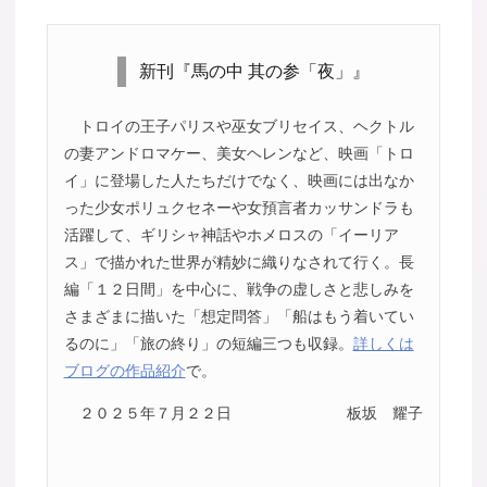
新刊『馬の中 其の参「夜」』
トロイの王子パリスや巫女ブリセイス、ヘクトル
の妻アンドロマケー、美女ヘレンなど、映画「トロ
イ」に登場した人たちだけでなく、映画には出なか
った少女ポリュクセネーや女預言者カッサンドラも
活躍して、ギリシャ神話やホメロスの「イーリア
ス」で描かれた世界が精妙に織りなされて行く。長
編「１２日間」を中心に、戦争の虚しさと悲しみを
さまざまに描いた「想定問答」「船はもう着いてい
るのに」「旅の終り」の短編三つも収録。
詳しくは
ブログの作品紹介
で。
２０２５年７月２２日
板坂 耀子