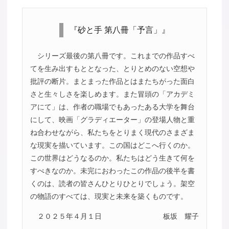
『砂と手 第八冊「予言」』
シリーズ最後の第八冊です。これまでの作品すべ
てを生み出すもととなった、とりとめのない空想や
批評の断片。まとまった作品とはまたちがった面白
さと生々しさを楽しめます。また冒頭の「アカデミ
アにて」は、作者の職場でもあったある大学を舞台
にして、映画「グラディエーター」の登場人物と重
ね合わせながら、私たちをとりまく現代のさまざま
な現実を描いています。この国はどこへ行くのか。
この世界はどうなるのか。私たちはどう生きて何を
すべきなのか。未完におわったこの作品の後半を書
くのは、読者の皆さんひとりひとりでしょう。架空
の物語のすべては、現実と未来を築くものです。
２０２５年４月１日
板坂 耀子