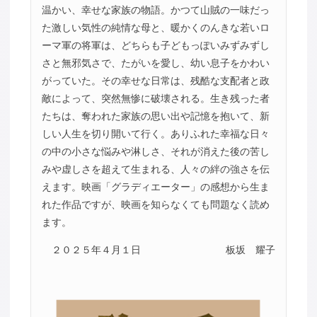
温かい、幸せな家族の物語。かつて山賊の一味だっ
た激しい気性の純情な母と、暖かくのんきな若いロ
ーマ軍の将軍は、どちらも子どもっぽいみずみずし
さと無邪気さで、たがいを愛し、幼い息子をかわい
がっていた。その幸せな日常は、残酷な支配者と政
敵によって、突然無惨に破壊される。生き残った者
たちは、奪われた家族の思い出や記憶を抱いて、新
しい人生を切り開いて行く。ありふれた幸福な日々
の中の小さな悩みや淋しさ、それが消えた後の苦し
みや虚しさを超えて生まれる、人々の絆の強さを伝
えます。映画「グラディエーター」の感想から生ま
れた作品ですが、映画を知らなくても問題なく読め
ます。
２０２５年４月１日
板坂 耀子