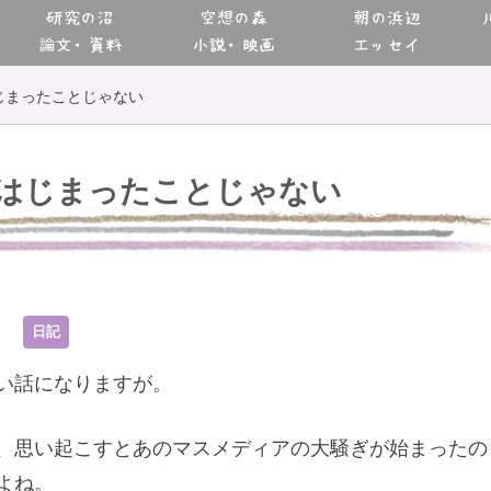
研究の沼
空想の森
朝の浜辺
論文・資料
小説・映画
エッセイ
じまったことじゃない
はじまったことじゃない
6
日記
い話になりますが。
、思い起こすとあのマスメディアの大騒ぎが始まったの
よね。