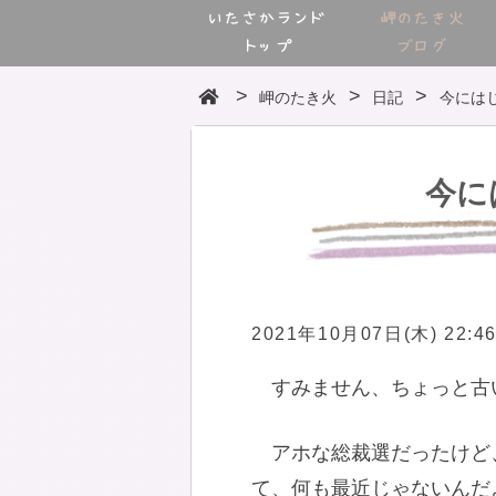
いたさかランド
岬のたき火
トップ
ブログ
岬のたき火
日記
今には
今に
2021年10月07日(木) 22:4
すみません、ちょっと古
アホな総裁選だったけど
て、何も最近じゃないんだ