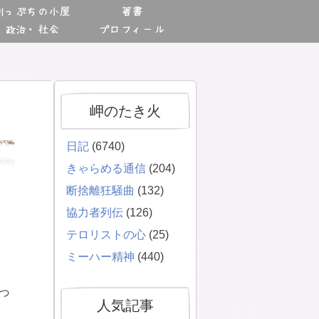
川っぷちの小屋
著書
政治・社会
プロフィール
岬のたき火
日記
(6740)
きゃらめる通信
(204)
断捨離狂騒曲
(132)
協力者列伝
(126)
テロリストの心
(25)
ミーハー精神
(440)
っ
人気記事