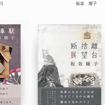
日
板坂 耀子