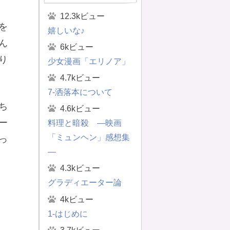
12.3kビュー
を
嬉しいな♪
ん
6kビュー
り
少女漫画「エリノア」
4.7kビュー
7-洒落本について
ち
4.6kビュー
ー
料理と暗殺 ―映画
「ミュンヘン」感想集
っ
―
4.3kビュー
グラディエーター論
4kビュー
1-はじめに