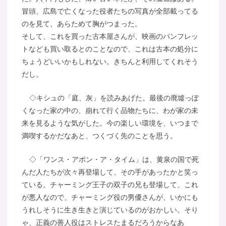
冒頭、広島で亡くなった役者たちの写真が全部載ってる
のを見て、あらためて胸がつまった。
そして、これを買った古本屋さんが、映画のパンフレッ
トなども買い取るとのことなので、これは古本の処分に
ちょうどいいかもしれない。きちんと利用してくれそう
だし。
◇キシュの「庭、灰」を読みあげた。最後の廃墟っぽ
くなった家の中の、崩れて行く品物たちに、わが家の未
来を見るような気がした。今の楽しい環境を、いつまで
満喫するかだなあと、つくづく先のことを思う。
◇「ワンス・アポン・ア・タイム」は、黄泉の国で死
んだ人たちが次々再登場して、その手があったかと笑っ
ている。チャーミング王子の双子の兄も登場して、これ
が悪人なので、チャーミング役の男優さんが、いかにも
うれしそうに生き生きと演じているのがおかしい。そり
ゃ、正義の善人役はストレスたまるだろうからなあ