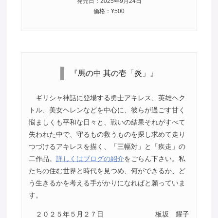
発売日：2025年9月24日
価格：¥500
『馬の中 其の壱「炎」』
ギリシャ神話に登場する勇士アキレス、英雄ヘク
トル、美女ヘレンなどを中心に、彼らが過ごす甘く
悩ましくも平和な日々と、戦いの結果それがすべて
失われた中で、守るもの救うものを探し求めて走り
つづけるアキレスを描く、「三幅対」と「疾走」の
二作品。
詳しくはブログの紹介
をごらん下さい。私
たちの住む世界と時代を見つめ、何ができるか、ど
う生きるかを考える手がかりになればと願っていま
す。
２０２５年５月２７日
板坂 耀子