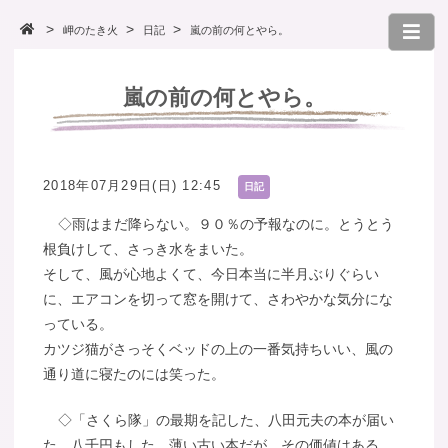
岬のたき火
日記
嵐の前の何とやら。
嵐の前の何とやら。
2018年07月29日(日) 12:45
日記
◇雨はまだ降らない。９０％の予報なのに。とうとう
根負けして、さっき水をまいた。
そして、風が心地よくて、今日本当に半月ぶりぐらい
に、エアコンを切って窓を開けて、さわやかな気分にな
っている。
カツジ猫がさっそくベッドの上の一番気持ちいい、風の
通り道に寝たのには笑った。
◇「さくら隊」の最期を記した、八田元夫の本が届い
た。八千円もした、薄い古い本だが、その価値はある。