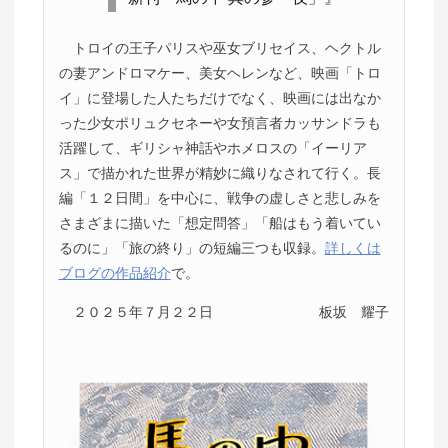
トロイの王子パリスや巫女ブリセイス、ヘクトル
の妻アンドロマケー、美女ヘレンなど、映画「トロ
イ」に登場した人たちだけでなく、映画には出なか
った少女ポリュクセネーや女預言者カッサンドラも
活躍して、ギリシャ神話やホメロスの「イーリア
ス」で描かれた世界が精妙に織りなされて行く。長
編「１２日間」を中心に、戦争の虚しさと悲しみを
さまざまに描いた「想定問答」「船はもう着いてい
るのに」「旅の終り」の短編三つも収録。
詳しくは
ブログの作品紹介
で。
２０２５年７月２２日
板坂 耀子