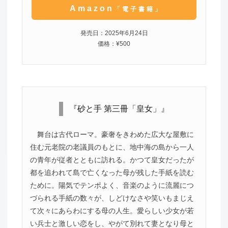
Amazon
「電子書籍」
発売日：2025年6月24日
価格：¥500
『砂と手 第三冊「皇女」』
舞台は古代ローマ。豪奢をきわめた広大な屋敷に
住む元老院の老議員のもとに、地中海の島から一人
の青年が従者とともに訪れる。かつて皇女だったが
都を追われて島で亡くなった母が残した手紙を読む
ために。陽気でテンポよく、音楽のように流麗につ
づられる手紙の数々が、しどけなさや笑いもまじえ
て次々にあらわにする母の人生。愛らしい少女が若
い兵士と激しい恋をし、やがて別れて妻となり母と