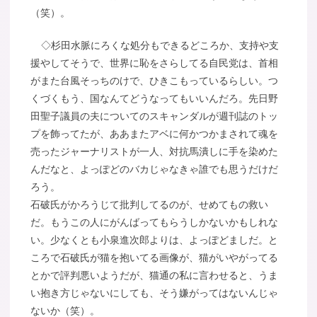
（笑）。
◇杉田水脈にろくな処分もできるどころか、支持や支
援やしてそうで、世界に恥をさらしてる自民党は、首相
がまた台風そっちのけで、ひきこもっているらしい。つ
くづくもう、国なんてどうなってもいいんだろ。先日野
田聖子議員の夫についてのスキャンダルが週刊誌のトッ
プを飾ってたが、ああまたアベに何かつかまされて魂を
売ったジャーナリストが一人、対抗馬潰しに手を染めた
んだなと、よっぽどのバカじゃなきゃ誰でも思うだけだ
ろう。
石破氏がかろうじて批判してるのが、せめてもの救い
だ。もうこの人にがんばってもらうしかないかもしれな
い。少なくとも小泉進次郎よりは、よっぽどましだ。と
ころで石破氏が猫を抱いてる画像が、猫がいやがってる
とかで評判悪いようだが、猫通の私に言わせると、うま
い抱き方じゃないにしても、そう嫌がってはないんじゃ
ないか（笑）。