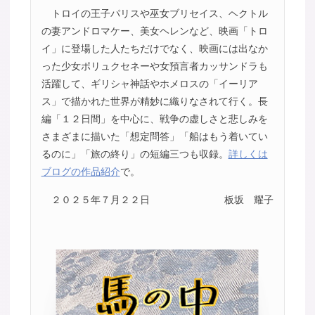
トロイの王子パリスや巫女ブリセイス、ヘクトル
の妻アンドロマケー、美女ヘレンなど、映画「トロ
イ」に登場した人たちだけでなく、映画には出なか
った少女ポリュクセネーや女預言者カッサンドラも
活躍して、ギリシャ神話やホメロスの「イーリア
ス」で描かれた世界が精妙に織りなされて行く。長
編「１２日間」を中心に、戦争の虚しさと悲しみを
さまざまに描いた「想定問答」「船はもう着いてい
るのに」「旅の終り」の短編三つも収録。
詳しくは
ブログの作品紹介
で。
２０２５年７月２２日
板坂 耀子