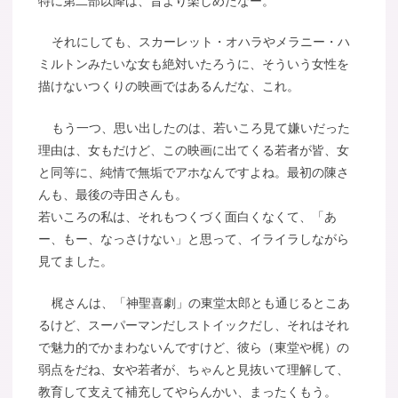
特に第二部以降は、昔より楽しめたなー。
それにしても、スカーレット・オハラやメラニー・ハ
ミルトンみたいな女も絶対いたろうに、そういう女性を
描けないつくりの映画ではあるんだな、これ。
もう一つ、思い出したのは、若いころ見て嫌いだった
理由は、女もだけど、この映画に出てくる若者が皆、女
と同等に、純情で無垢でアホなんですよね。最初の陳さ
んも、最後の寺田さんも。
若いころの私は、それもつくづく面白くなくて、「あ
ー、もー、なっさけない」と思って、イライラしながら
見てました。
梶さんは、「神聖喜劇」の東堂太郎とも通じるとこあ
るけど、スーパーマンだしストイックだし、それはそれ
で魅力的でかまわないんですけど、彼ら（東堂や梶）の
弱点をだね、女や若者が、ちゃんと見抜いて理解して、
教育して支えて補充してやらんかい、まったくもう。