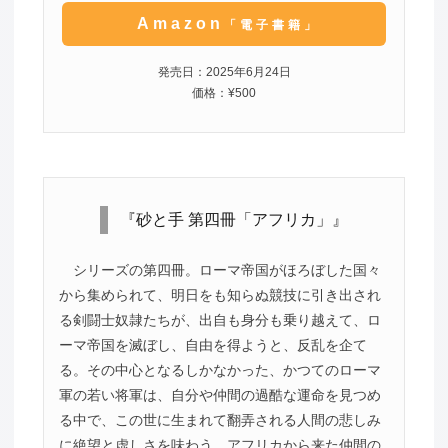
Amazon
「電子書籍」
発売日：2025年6月24日
価格：¥500
『砂と手 第四冊「アフリカ」』
シリーズの第四冊。ローマ帝国がほろぼした国々
から集められて、明日をも知らぬ競技に引き出され
る剣闘士奴隷たちが、出自も身分も乗り越えて、ロ
ーマ帝国を滅ぼし、自由を得ようと、反乱を企て
る。その中心となるしかなかった、かつてのローマ
軍の若い将軍は、自分や仲間の過酷な運命を見つめ
る中で、この世に生まれて翻弄される人間の悲しみ
に絶望と虚しさを味わう。アフリカから来た仲間の