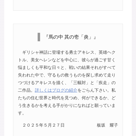
『馬の中 其の壱「炎」』
ギリシャ神話に登場する勇士アキレス、英雄ヘク
トル、美女ヘレンなどを中心に、彼らが過ごす甘く
悩ましくも平和な日々と、戦いの結果それがすべて
失われた中で、守るもの救うものを探し求めて走り
つづけるアキレスを描く、「三幅対」と「疾走」の
二作品。
詳しくはブログの紹介
をごらん下さい。私
たちの住む世界と時代を見つめ、何ができるか、ど
う生きるかを考える手がかりになればと願っていま
す。
２０２５年５月２７日
板坂 耀子