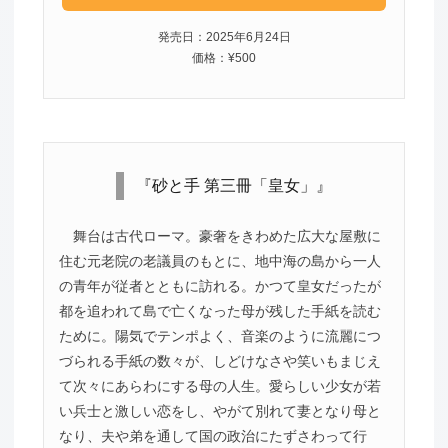
発売日：2025年6月24日
価格：¥500
『砂と手 第三冊「皇女」』
舞台は古代ローマ。豪奢をきわめた広大な屋敷に
住む元老院の老議員のもとに、地中海の島から一人
の青年が従者とともに訪れる。かつて皇女だったが
都を追われて島で亡くなった母が残した手紙を読む
ために。陽気でテンポよく、音楽のように流麗につ
づられる手紙の数々が、しどけなさや笑いもまじえ
て次々にあらわにする母の人生。愛らしい少女が若
い兵士と激しい恋をし、やがて別れて妻となり母と
なり、夫や弟を通して国の政治にたずさわって行