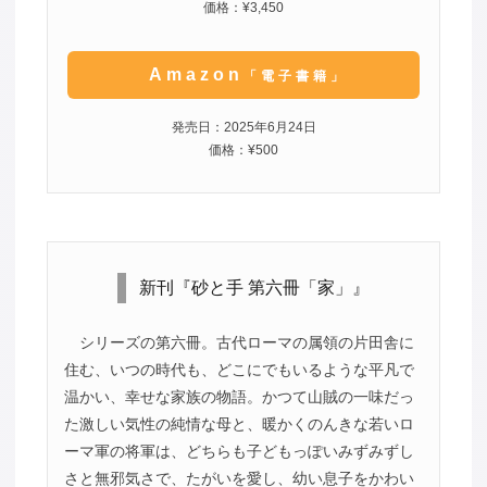
価格：¥3,450
Amazon
「電子書籍」
発売日：2025年6月24日
価格：¥500
新刊『砂と手 第六冊「家」』
シリーズの第六冊。古代ローマの属領の片田舎に
住む、いつの時代も、どこにでもいるような平凡で
温かい、幸せな家族の物語。かつて山賊の一味だっ
た激しい気性の純情な母と、暖かくのんきな若いロ
ーマ軍の将軍は、どちらも子どもっぽいみずみずし
さと無邪気さで、たがいを愛し、幼い息子をかわい