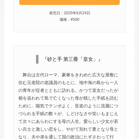
発売日：2025年6月24日
価格：¥500
『砂と手 第三冊「皇女」』
舞台は古代ローマ。豪奢をきわめた広大な屋敷に
住む元老院の老議員のもとに、地中海の島から一人
の青年が従者とともに訪れる。かつて皇女だったが
都を追われて島で亡くなった母が残した手紙を読む
ために。陽気でテンポよく、音楽のように流麗につ
づられる手紙の数々が、しどけなさや笑いもまじえ
て次々にあらわにする母の人生。愛らしい少女が若
い兵士と激しい恋をし、やがて別れて妻となり母と
なり、夫や弟を通して国の政治にたずさわって行