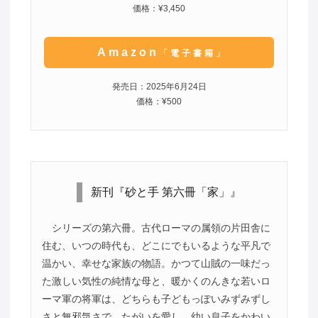
価格：¥3,450
Amazon
「電子書籍」
発売日：2025年6月24日
価格：¥500
新刊『砂と手 第六冊「家」』
シリーズの第六冊。古代ローマの属領の片田舎に
住む、いつの時代も、どこにでもいるような平凡で
温かい、幸せな家族の物語。かつて山賊の一味だっ
た激しい気性の純情な母と、暖かくのんきな若いロ
ーマ軍の将軍は、どちらも子どもっぽいみずみずし
さと無邪気さで、たがいを愛し、幼い息子をかわい