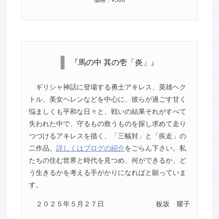
『馬の中 其の壱「炎」』
ギリシャ神話に登場する勇士アキレス、英雄ヘク
トル、美女ヘレンなどを中心に、彼らが過ごす甘く
悩ましくも平和な日々と、戦いの結果それがすべて
失われた中で、守るもの救うものを探し求めて走り
つづけるアキレスを描く、「三幅対」と「疾走」の
二作品。
詳しくはブログの紹介
をごらん下さい。私
たちの住む世界と時代を見つめ、何ができるか、ど
う生きるかを考える手がかりになればと願っていま
す。
２０２５年５月２７日
板坂 耀子