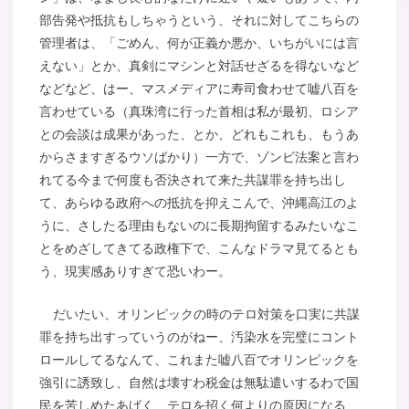
部告発や抵抗もしちゃうという、それに対してこちらの
管理者は、「ごめん、何が正義か悪か、いちがいには言
えない」とか、真剣にマシンと対話せざるを得ないなど
などなど、はー、マスメディアに寿司食わせて嘘八百を
言わせている（真珠湾に行った首相は私が最初、ロシア
との会談は成果があった、とか、どれもこれも、もうあ
からさますぎるウソばかり）一方で、ゾンビ法案と言わ
れてる今まで何度も否決されて来た共謀罪を持ち出し
て、あらゆる政府への抵抗を抑えこんで、沖縄高江のよ
うに、さしたる理由もないのに長期拘留するみたいなこ
とをめざしてきてる政権下で、こんなドラマ見てるとも
う、現実感ありすぎて恐いわー。
だいたい、オリンピックの時のテロ対策を口実に共謀
罪を持ち出すっていうのがねー、汚染水を完璧にコント
ロールしてるなんて、これまた嘘八百でオリンピックを
強引に誘致し、自然は壊すわ税金は無駄遣いするわで国
民を苦しめたあげく、テロを招く何よりの原因になる、