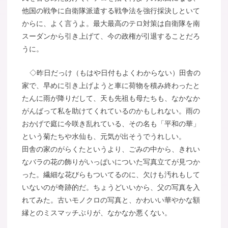
他国の戦争に自衛隊派遣する戦争法を強行採決しといて
からに、よく言うよ。最大最高のテロ対策は自衛隊を南
スーダンから引き上げて、今の政権が引退することだろ
うに。
◇昨日だっけ（もはや日付もよくわからない）田舎の
家で、早めに引き上げようと車に荷物を積み終わったと
たんに雨が降りだして、天も先祖も母たちも、なかなか
がんばって私を助けてくれているのかもしれない。雨の
おかげで庭に今咲き乱れている、その名も「平和の華」
という菊たちや水仙も、元気が出そうでうれしい。
田舎の家のがらくたというより、ごみの中から、きれい
なバラの花の飾りがいっぱいについた写真立てが見つか
った。繊細な花びらもついてるのに、欠けも汚れもして
いないのが奇跡的だ。ちょうどいいから、父の写真を入
れてみた。古いモノクロの写真と、かわいい華やかな額
縁とのミスマッチぶりが、なかなか悪くない。