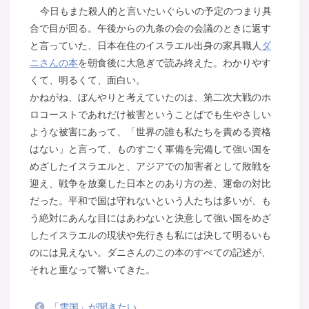
今日もまた殺人的と言いたいぐらいの予定のつまり具
合で目が回る。午後からの九条の会の会議のときに返す
と言っていた、日本在住のイスラエル出身の家具職人
ダ
ニさんの本
を朝食後に大急ぎで読み終えた。わかりやす
くて、明るくて、面白い。
かねがね、ぼんやりと考えていたのは、第二次大戦のホ
ロコーストであれだけ被害ということばでも生やさしい
ような被害にあって、「世界の誰も私たちを責める資格
はない」と言って、ものすごく軍備を完備して強い国を
めざしたイスラエルと、アジアでの加害者として敗戦を
迎え、戦争を放棄した日本とのあり方の差、運命の対比
だった。平和で国は守れないという人たちは多いが、も
う絶対にあんな目にはあわないと決意して強い国をめざ
したイスラエルの現状や先行きも私には決して明るいも
のには見えない。ダニさんのこの本のすべての記述が、
それと重なって響いてきた。
「雪国」が聞きたい。