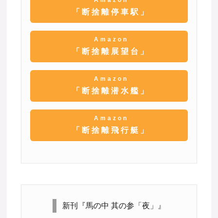
「断捨離停車駅」
Amazon
「断捨離展望台」
Amazon
「断捨離潜水艦」
Amazon
「断捨離飛行艇」
新刊『馬の中 其の参「夜」』