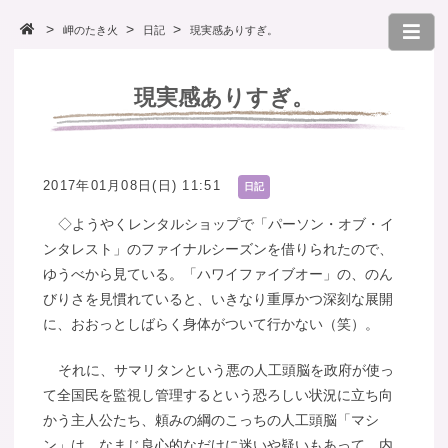
岬のたき火
日記
現実感ありすぎ。
現実感ありすぎ。
2017年01月08日(日) 11:51
日記
◇ようやくレンタルショップで「パーソン・オブ・イ
ンタレスト」のファイナルシーズンを借りられたので、
ゆうべから見ている。「ハワイファイブオー」の、のん
びりさを見慣れていると、いきなり重厚かつ深刻な展開
に、おおっとしばらく身体がついて行かない（笑）。
それに、サマリタンという悪の人工頭脳を政府が使っ
て全国民を監視し管理するという恐ろしい状況に立ち向
かう主人公たち、頼みの綱のこっちの人工頭脳「マシ
ン」は、なまじ良心的なだけに迷いや疑いもあって、内