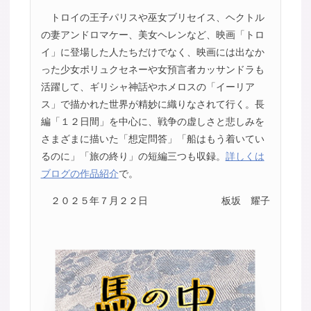
トロイの王子パリスや巫女ブリセイス、ヘクトル
の妻アンドロマケー、美女ヘレンなど、映画「トロ
イ」に登場した人たちだけでなく、映画には出なか
った少女ポリュクセネーや女預言者カッサンドラも
活躍して、ギリシャ神話やホメロスの「イーリア
ス」で描かれた世界が精妙に織りなされて行く。長
編「１２日間」を中心に、戦争の虚しさと悲しみを
さまざまに描いた「想定問答」「船はもう着いてい
るのに」「旅の終り」の短編三つも収録。
詳しくは
ブログの作品紹介
で。
２０２５年７月２２日
板坂 耀子