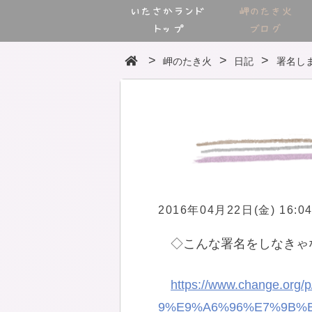
いたさかランド
岬のたき火
トップ
ブログ
岬のたき火
日記
署名し
2016年04月22日(金) 16:0
◇こんな署名をしなきゃ
https://www.change
9%E9%A6%96%E7%9B%