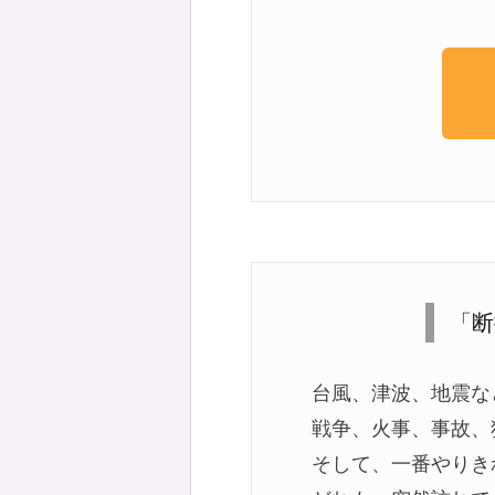
「断
台風、津波、地震な
戦争、火事、事故、
そして、一番やりき