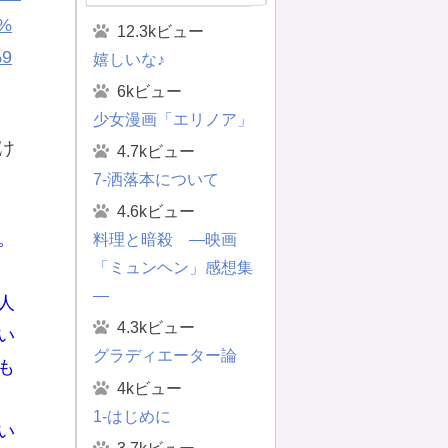
%
12.3kビュー
9
嬉しいな♪
6kビュー
少女漫画「エリノア」
け
4.7kビュー
7-洒落本について
4.6kビュー
。
料理と暗殺 ―映画
「ミュンヘン」感想集
―
人
4.3kビュー
い
グラディエーター論
も
4kビュー
1-はじめに
い