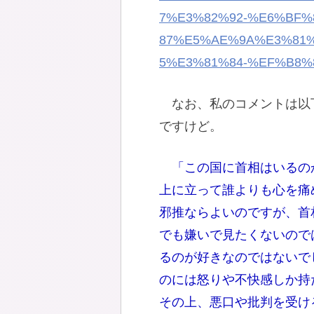
7%E3%82%92-%E6%BF
87%E5%AE%9A%E3%81
5%E3%81%84-%EF%B8%
なお、私のコメントは以
ですけど。
「この国に首相はいるの
上に立って誰よりも心を痛
邪推ならよいのですが、首
でも嫌いで見たくないので
るのが好きなのではないで
のには怒りや不快感しか持
その上、悪口や批判を受け