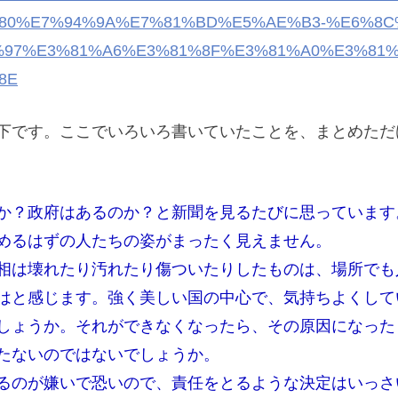
%80%E7%94%9A%E7%81%BD%E5%AE%B3-%E6%8C
%97%E3%81%A6%E3%81%8F%E3%81%A0%E3%81%
8E
下です。ここでいろいろ書いていたことを、まとめただ
か？政府はあるのか？と新聞を見るたびに思っています
めるはずの人たちの姿がまったく見えません。
相は壊れたり汚れたり傷ついたりしたものは、場所でも
はと感じます。強く美しい国の中心で、気持ちよくして
しょうか。それができなくなったら、その原因になった
たないのではないでしょうか。
るのが嫌いで恐いので、責任をとるような決定はいっさ