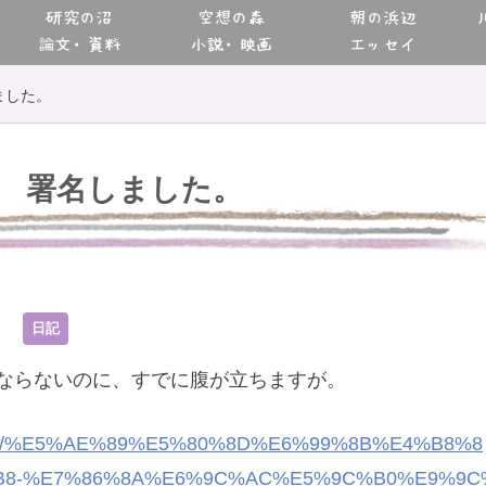
研究の沼
空想の森
朝の浜辺
論文・資料
小説・映画
エッセイ
ました。
署名しました。
4
日記
ならないのに、すでに腹が立ちますが。
.org/p/%E5%AE%89%E5%80%8D%E6%99%8B%E4%B8%8
B8-%E7%86%8A%E6%9C%AC%E5%9C%B0%E9%9C