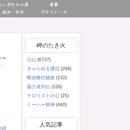
川っぷちの小屋
著書
政治・社会
プロフィール
岬のたき火
日記
(6737)
きゃらめる通信
(204)
断捨離狂騒曲
(132)
協力者列伝
(126)
テロリストの心
(25)
ミーハー精神
(440)
人気記事
%8