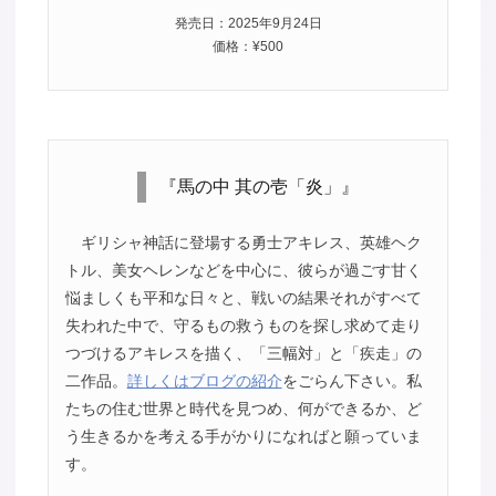
発売日：2025年9月24日
価格：¥500
『馬の中 其の壱「炎」』
ギリシャ神話に登場する勇士アキレス、英雄ヘク
トル、美女ヘレンなどを中心に、彼らが過ごす甘く
悩ましくも平和な日々と、戦いの結果それがすべて
失われた中で、守るもの救うものを探し求めて走り
つづけるアキレスを描く、「三幅対」と「疾走」の
二作品。
詳しくはブログの紹介
をごらん下さい。私
たちの住む世界と時代を見つめ、何ができるか、ど
う生きるかを考える手がかりになればと願っていま
す。