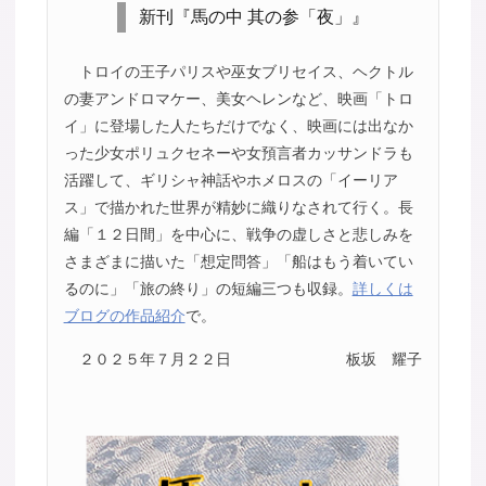
新刊『馬の中 其の参「夜」』
トロイの王子パリスや巫女ブリセイス、ヘクトル
の妻アンドロマケー、美女ヘレンなど、映画「トロ
イ」に登場した人たちだけでなく、映画には出なか
った少女ポリュクセネーや女預言者カッサンドラも
活躍して、ギリシャ神話やホメロスの「イーリア
ス」で描かれた世界が精妙に織りなされて行く。長
編「１２日間」を中心に、戦争の虚しさと悲しみを
さまざまに描いた「想定問答」「船はもう着いてい
るのに」「旅の終り」の短編三つも収録。
詳しくは
ブログの作品紹介
で。
２０２５年７月２２日
板坂 耀子