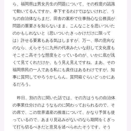
ら、福岡県は男女共生の問題について、その程度の認識
で動いてるんですか。卑下するわけではないけれど、う
ちの自治体ならまだ、田舎の素朴で仕事熱心な公務員が
問題の重要さを知らないまま、こんなことを思いついた
のかもしれないと（思いついたきっかけだけに限って
は）許せる要素もある気はしますが、万一、県の意向な
のなら、えらそうに九州の代表みたいな顔して文化度も
そこそこ高そうな態度をとっているのが、いかに底が浅
くて見てくれだけか、もう見え見えですね。まあ、その
福岡県民の一人である私にも責任はあるわけですが。知
事に質問してやろうかしらん。質問箱ぐらいどっかにあ
るだろう。
昨日、別の方に聞いた話では、その方はうちの自治体
の事業仕分けのようなものに関わっておられるので、そ
の席で、この世界遺産の推進について、かなり予算も使
っているので、あまり見込みがないのなら期間をくぎっ
て打ち切るべきだと意見を述べられたそうです。そう