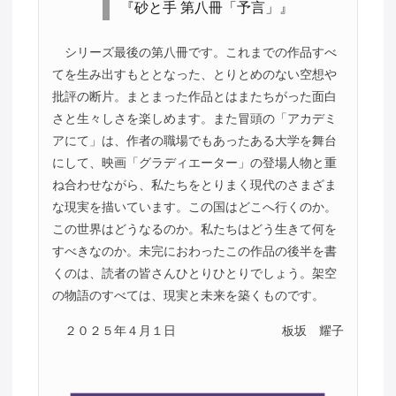
『砂と手 第八冊「予言」』
シリーズ最後の第八冊です。これまでの作品すべ
てを生み出すもととなった、とりとめのない空想や
批評の断片。まとまった作品とはまたちがった面白
さと生々しさを楽しめます。また冒頭の「アカデミ
アにて」は、作者の職場でもあったある大学を舞台
にして、映画「グラディエーター」の登場人物と重
ね合わせながら、私たちをとりまく現代のさまざま
な現実を描いています。この国はどこへ行くのか。
この世界はどうなるのか。私たちはどう生きて何を
すべきなのか。未完におわったこの作品の後半を書
くのは、読者の皆さんひとりひとりでしょう。架空
の物語のすべては、現実と未来を築くものです。
２０２５年４月１日
板坂 耀子