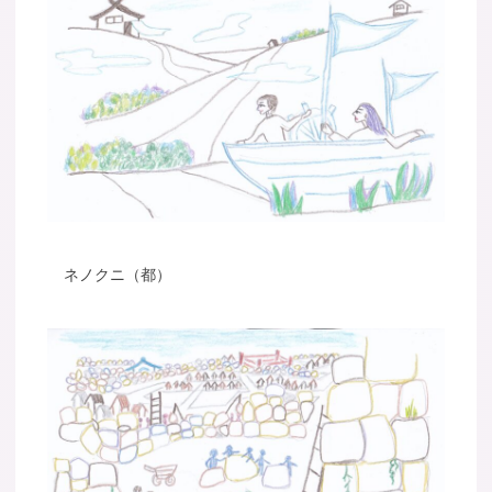
ネノクニ（都）