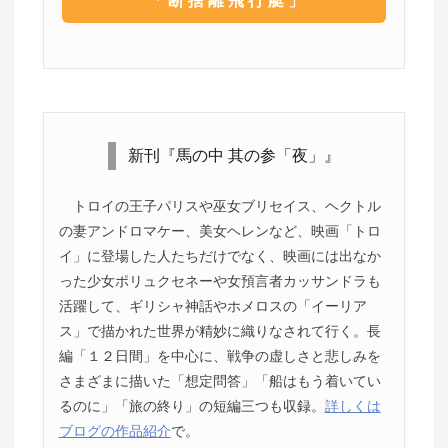
「断捨離飛行艇」
新刊『馬の中 其の参「夜」』
トロイの王子パリスや巫女ブリセイス、ヘクトル
の妻アンドロマケー、美女ヘレンなど、映画「トロ
イ」に登場した人たちだけでなく、映画には出なか
った少女ポリュクセネーや女預言者カッサンドラも
活躍して、ギリシャ神話やホメロスの「イーリア
ス」で描かれた世界が精妙に織りなされて行く。長
編「１２日間」を中心に、戦争の虚しさと悲しみを
さまざまに描いた「想定問答」「船はもう着いてい
るのに」「旅の終り」の短編三つも収録。
詳しくは
ブログの作品紹介
で。