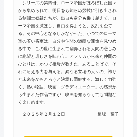
シリーズの第四冊。ローマ帝国がほろぼした国々
から集められて、明日をも知らぬ競技に引き出され
る剣闘士奴隷たちが、出自も身分も乗り越えて、ロ
ーマ帝国を滅ぼし、自由を得ようと、反乱を企て
る。その中心となるしかなかった、かつてのローマ
軍の若い将軍は、自分や仲間の過酷な運命を見つめ
る中で、この世に生まれて翻弄される人間の悲しみ
に絶望と虚しさを味わう。アフリカから来た仲間の
ひとりは、かつて祖母が教えた、あることばで、そ
れに耐える力を与える。異なる立場の人々の、誇り
と未来をかちとろうと決意し団結する、激しく力強
く、熱い物語。映画「グラディエーター」の感想か
ら生まれた作品ですが、映画を知らなくても問題な
く楽しめます。
２０２５年２月１２日
板坂 耀子