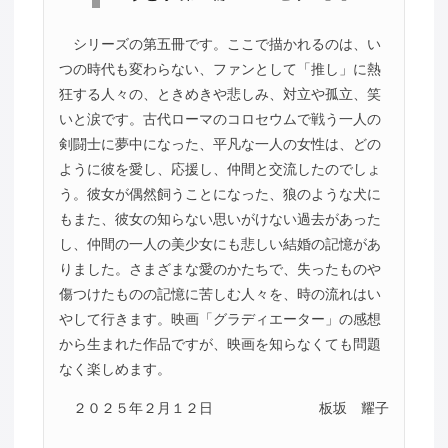
シリーズの第五冊です。ここで描かれるのは、い
つの時代も変わらない、ファンとして「推し」に熱
狂する人々の、ときめきや悲しみ、対立や孤立、笑
いと涙です。古代ローマのコロセウムで戦う一人の
剣闘士に夢中になった、平凡な一人の女性は、どの
ように彼を愛し、応援し、仲間と交流したのでしょ
う。彼女が偶然飼うことになった、狼のような犬に
もまた、彼女の知らない思いがけない過去があった
し、仲間の一人の美少女にも悲しい結婚の記憶があ
りました。さまざまな愛のかたちで、失ったものや
傷つけたものの記憶に苦しむ人々を、時の流れはい
やして行きます。映画「グラディエーター」の感想
から生まれた作品ですが、映画を知らなくても問題
なく楽しめます。
２０２５年２月１２日
板坂 耀子