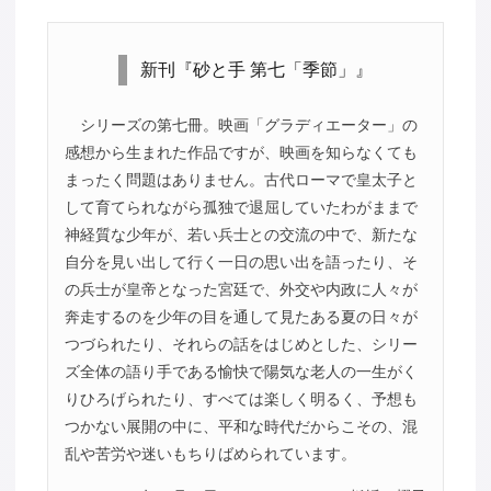
新刊『砂と手 第七「季節」』
シリーズの第七冊。映画「グラディエーター」の
感想から生まれた作品ですが、映画を知らなくても
まったく問題はありません。古代ローマで皇太子と
して育てられながら孤独で退屈していたわがままで
神経質な少年が、若い兵士との交流の中で、新たな
自分を見い出して行く一日の思い出を語ったり、そ
の兵士が皇帝となった宮廷で、外交や内政に人々が
奔走するのを少年の目を通して見たある夏の日々が
つづられたり、それらの話をはじめとした、シリー
ズ全体の語り手である愉快で陽気な老人の一生がく
りひろげられたり、すべては楽しく明るく、予想も
つかない展開の中に、平和な時代だからこその、混
乱や苦労や迷いもちりばめられています。