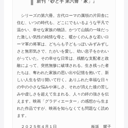
新刊『砂と手 第六冊「家」』
シリーズの第六冊。古代ローマの属領の片田舎に
住む、いつの時代も、どこにでもいるような平凡で
温かい、幸せな家族の物語。かつて山賊の一味だっ
た激しい気性の純情な母と、暖かくのんきな若いロ
ーマ軍の将軍は、どちらも子どもっぽいみずみずし
さと無邪気さで、たがいを愛し、幼い息子をかわい
がっていた。その幸せな日常は、残酷な支配者と政
敵によって、突然無惨に破壊される。生き残った者
たちは、奪われた家族の思い出や記憶を抱いて、新
しい人生を切り開いて行く。ありふれた幸福な日々
の中の小さな悩みや淋しさ、それが消えた後の苦し
みや虚しさを超えて生まれる、人々の絆の強さを伝
えます。映画「グラディエーター」の感想から生ま
れた作品ですが、映画を知らなくても問題なく読め
ます。
２０２５年４月１日
板坂 耀子