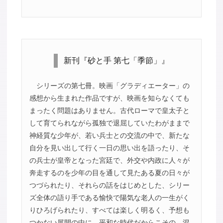
新刊『砂と手 第七「季節」』
シリーズの第七冊。映画「グラディエーター」の
感想から生まれた作品ですが、映画を知らなくても
まったく問題はありません。古代ローマで皇太子と
して育てられながら孤独で退屈していたわがままで
神経質な少年が、若い兵士との交流の中で、新たな
自分を見い出して行く一日の思い出を語ったり、そ
の兵士が皇帝となった宮廷で、外交や内政に人々が
奔走するのを少年の目を通して見たある夏の日々が
つづられたり、それらの話をはじめとした、シリー
ズ全体の語り手である愉快で陽気な老人の一生がく
りひろげられたり、すべては楽しく明るく、予想も
つかない展開の中に、平和な時代だからこその、混