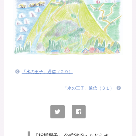
「水の王子」通信（２９）
「水の王子」通信（３１）
「板坂耀子」 公式SNSへもどうぞ