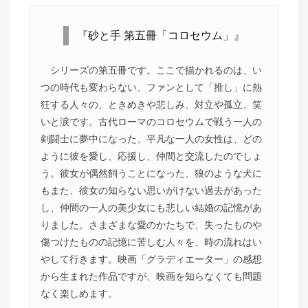
『砂と手 第五冊「コロセウム」』
シリーズの第五冊です。ここで描かれるのは、い
つの時代も変わらない、ファンとして「推し」に熱
狂する人々の、ときめきや悲しみ、対立や孤立、笑
いと涙です。古代ローマのコロセウムで戦う一人の
剣闘士に夢中になった、平凡な一人の女性は、どの
ように彼を愛し、応援し、仲間と交流したのでしょ
う。彼女が偶然飼うことになった、狼のような犬に
もまた、彼女の知らない思いがけない過去があった
し、仲間の一人の美少女にも悲しい結婚の記憶があ
りました。さまざまな愛のかたちで、失ったものや
傷つけたものの記憶に苦しむ人々を、時の流れはい
やして行きます。映画「グラディエーター」の感想
から生まれた作品ですが、映画を知らなくても問題
なく楽しめます。