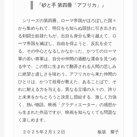
『砂と手 第四冊「アフリカ」』
シリーズの第四冊。ローマ帝国がほろぼした国々
から集められて、明日をも知らぬ競技に引き出され
る剣闘士奴隷たちが、出自も身分も乗り越えて、ロ
ーマ帝国を滅ぼし、自由を得ようと、反乱を企て
る。その中心となるしかなかった、かつてのローマ
軍の若い将軍は、自分や仲間の過酷な運命を見つめ
る中で、この世に生まれて翻弄される人間の悲しみ
に絶望と虚しさを味わう。アフリカから来た仲間の
ひとりは、かつて祖母が教えた、あることばで、そ
れに耐える力を与える。異なる立場の人々の、誇り
と未来をかちとろうと決意し団結する、激しく力強
く、熱い物語。映画「グラディエーター」の感想か
ら生まれた作品ですが、映画を知らなくても問題な
く楽しめます。
２０２５年２月１２日
板坂 耀子