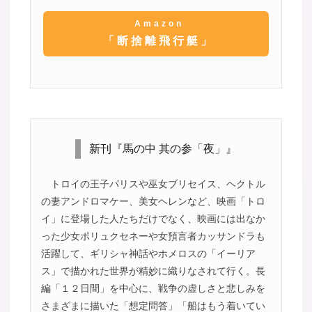
Amazon
「断捨離飛行艇」
新刊『馬の中 其の参「夜」』
トロイの王子パリスや巫女ブリセイス、ヘクトル
の妻アンドロマケー、美女ヘレンなど、映画「トロ
イ」に登場した人たちだけでなく、映画には出なか
った少女ポリュクセネーや女預言者カッサンドラも
活躍して、ギリシャ神話やホメロスの「イーリア
ス」で描かれた世界が精妙に織りなされて行く。長
編「１２日間」を中心に、戦争の虚しさと悲しみを
さまざまに描いた「想定問答」「船はもう着いてい