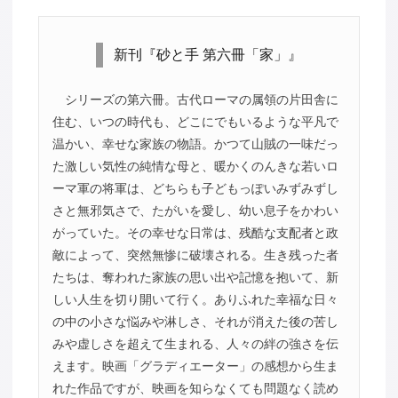
新刊『砂と手 第六冊「家」』
シリーズの第六冊。古代ローマの属領の片田舎に
住む、いつの時代も、どこにでもいるような平凡で
温かい、幸せな家族の物語。かつて山賊の一味だっ
た激しい気性の純情な母と、暖かくのんきな若いロ
ーマ軍の将軍は、どちらも子どもっぽいみずみずし
さと無邪気さで、たがいを愛し、幼い息子をかわい
がっていた。その幸せな日常は、残酷な支配者と政
敵によって、突然無惨に破壊される。生き残った者
たちは、奪われた家族の思い出や記憶を抱いて、新
しい人生を切り開いて行く。ありふれた幸福な日々
の中の小さな悩みや淋しさ、それが消えた後の苦し
みや虚しさを超えて生まれる、人々の絆の強さを伝
えます。映画「グラディエーター」の感想から生ま
れた作品ですが、映画を知らなくても問題なく読め