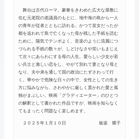
舞台は古代ローマ。豪奢をきわめた広大な屋敷に
住む元老院の老議員のもとに、地中海の島から一人
の青年が従者とともに訪れる。かつて皇女だったが
都を追われて島で亡くなった母が残した手紙を読む
ために。陽気でテンポよく、音楽のように流麗につ
づられる手紙の数々が、しどけなさや笑いもまじえ
て次々にあらわにする母の人生。愛らしい少女が若
い兵士と激しい恋をし、やがて別れて妻となり母と
なり、夫や弟を通して国の政治にたずさわって行
く。華やかで危険な日々の中で、女性としての生き
方に悩みながら、さわやかに厳しく貫かれた愛と孤
独がまぶしい。映画「グラディエーター」のひとつ
の解釈として書かれた作品ですが、映画を知らなく
てもまったく問題なく楽しめます。
２０２５年１月１０日
板坂 耀子