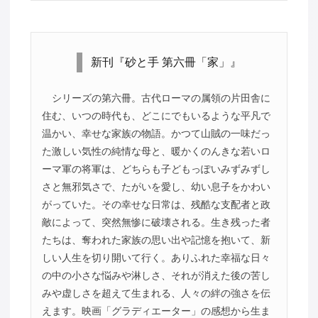
新刊『砂と手 第六冊「家」』
シリーズの第六冊。古代ローマの属領の片田舎に
住む、いつの時代も、どこにでもいるような平凡で
温かい、幸せな家族の物語。かつて山賊の一味だっ
た激しい気性の純情な母と、暖かくのんきな若いロ
ーマ軍の将軍は、どちらも子どもっぽいみずみずし
さと無邪気さで、たがいを愛し、幼い息子をかわい
がっていた。その幸せな日常は、残酷な支配者と政
敵によって、突然無惨に破壊される。生き残った者
たちは、奪われた家族の思い出や記憶を抱いて、新
しい人生を切り開いて行く。ありふれた幸福な日々
の中の小さな悩みや淋しさ、それが消えた後の苦し
みや虚しさを超えて生まれる、人々の絆の強さを伝
えます。映画「グラディエーター」の感想から生ま