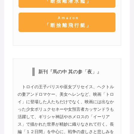
「断捨離潜水艦」
Amazon
「断捨離飛行艇」
新刊『馬の中 其の参「夜」』
トロイの王子パリスや巫女ブリセイス、ヘクトル
の妻アンドロマケー、美女ヘレンなど、映画「トロ
イ」に登場した人たちだけでなく、映画には出なか
った少女ポリュクセネーや女預言者カッサンドラも
活躍して、ギリシャ神話やホメロスの「イーリア
ス」で描かれた世界が精妙に織りなされて行く。長
編「１２日間」を中心に、戦争の虚しさと悲しみを