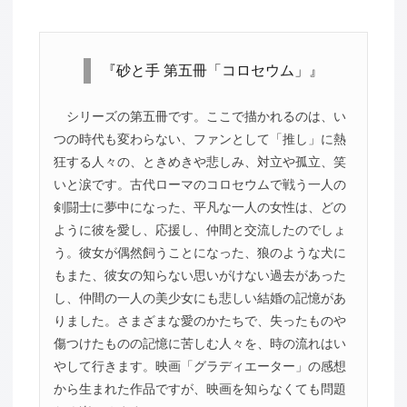
『砂と手 第五冊「コロセウム」』
シリーズの第五冊です。ここで描かれるのは、い
つの時代も変わらない、ファンとして「推し」に熱
狂する人々の、ときめきや悲しみ、対立や孤立、笑
いと涙です。古代ローマのコロセウムで戦う一人の
剣闘士に夢中になった、平凡な一人の女性は、どの
ように彼を愛し、応援し、仲間と交流したのでしょ
う。彼女が偶然飼うことになった、狼のような犬に
もまた、彼女の知らない思いがけない過去があった
し、仲間の一人の美少女にも悲しい結婚の記憶があ
りました。さまざまな愛のかたちで、失ったものや
傷つけたものの記憶に苦しむ人々を、時の流れはい
やして行きます。映画「グラディエーター」の感想
から生まれた作品ですが、映画を知らなくても問題