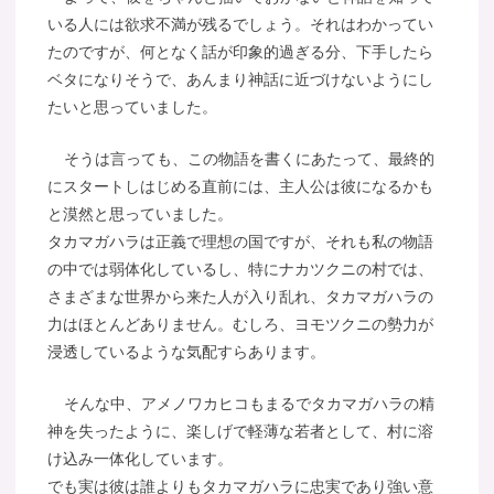
いる人には欲求不満が残るでしょう。それはわかってい
たのですが、何となく話が印象的過ぎる分、下手したら
ベタになりそうで、あんまり神話に近づけないようにし
たいと思っていました。
そうは言っても、この物語を書くにあたって、最終的
にスタートしはじめる直前には、主人公は彼になるかも
と漠然と思っていました。
タカマガハラは正義で理想の国ですが、それも私の物語
の中では弱体化しているし、特にナカツクニの村では、
さまざまな世界から来た人が入り乱れ、タカマガハラの
力はほとんどありません。むしろ、ヨモツクニの勢力が
浸透しているような気配すらあります。
そんな中、アメノワカヒコもまるでタカマガハラの精
神を失ったように、楽しげで軽薄な若者として、村に溶
け込み一体化しています。
でも実は彼は誰よりもタカマガハラに忠実であり強い意