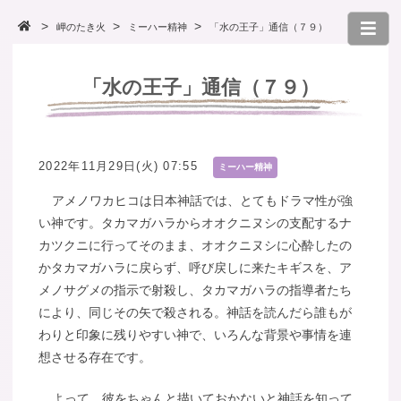
岬のたき火
ミーハー精神
「水の王子」通信（７９）
「水の王子」通信（７９）
2022年11月29日(火) 07:55
ミーハー精神
アメノワカヒコは日本神話では、とてもドラマ性が強
い神です。タカマガハラからオオクニヌシの支配するナ
カツクニに行ってそのまま、オオクニヌシに心酔したの
かタカマガハラに戻らず、呼び戻しに来たキギスを、ア
メノサグメの指示で射殺し、タカマガハラの指導者たち
により、同じその矢で殺される。神話を読んだら誰もが
わりと印象に残りやすい神で、いろんな背景や事情を連
想させる存在です。
よって、彼をちゃんと描いておかないと神話を知って