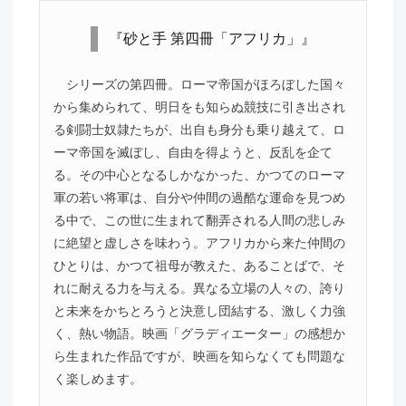
『砂と手 第四冊「アフリカ」』
シリーズの第四冊。ローマ帝国がほろぼした国々
から集められて、明日をも知らぬ競技に引き出され
る剣闘士奴隷たちが、出自も身分も乗り越えて、ロ
ーマ帝国を滅ぼし、自由を得ようと、反乱を企て
る。その中心となるしかなかった、かつてのローマ
軍の若い将軍は、自分や仲間の過酷な運命を見つめ
る中で、この世に生まれて翻弄される人間の悲しみ
に絶望と虚しさを味わう。アフリカから来た仲間の
ひとりは、かつて祖母が教えた、あることばで、そ
れに耐える力を与える。異なる立場の人々の、誇り
と未来をかちとろうと決意し団結する、激しく力強
く、熱い物語。映画「グラディエーター」の感想か
ら生まれた作品ですが、映画を知らなくても問題な
く楽しめます。