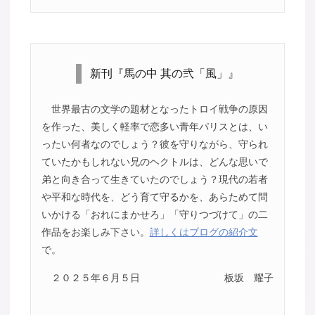
新刊『馬の中 其の弐「風」』
世界最古の文学の題材となったトロイ戦争の原因
を作った、美しく軽率で恋多い青年パリスとは、い
ったい何者なのでしょう？彼を守りながら、守られ
ていたかもしれない兄のヘクトルは、どんな思いで
弟と向き合って生きていたのでしょう？現代の若者
や平和な時代を、どう育て守るかを、あらためて問
いかける「おれにまかせろ」「守りつづけて」の二
作品をお楽しみ下さい。
詳しくはブログの紹介文
で。
２０２５年６月５日
板坂 耀子