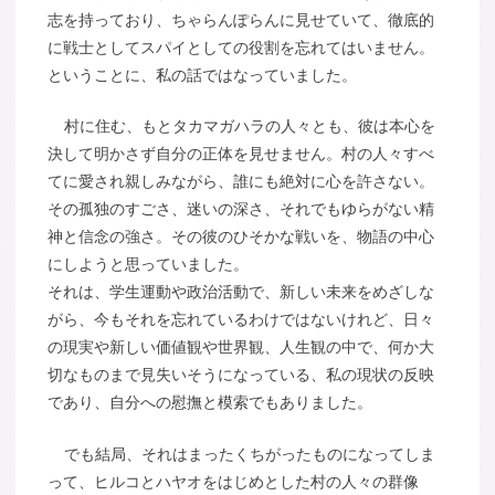
志を持っており、ちゃらんぽらんに見せていて、徹底的
に戦士としてスパイとしての役割を忘れてはいません。
ということに、私の話ではなっていました。
村に住む、もとタカマガハラの人々とも、彼は本心を
決して明かさず自分の正体を見せません。村の人々すべ
てに愛され親しみながら、誰にも絶対に心を許さない。
その孤独のすごさ、迷いの深さ、それでもゆらがない精
神と信念の強さ。その彼のひそかな戦いを、物語の中心
にしようと思っていました。
それは、学生運動や政治活動で、新しい未来をめざしな
がら、今もそれを忘れているわけではないけれど、日々
の現実や新しい価値観や世界観、人生観の中で、何か大
切なものまで見失いそうになっている、私の現状の反映
であり、自分への慰撫と模索でもありました。
でも結局、それはまったくちがったものになってしま
って、ヒルコとハヤオをはじめとした村の人々の群像