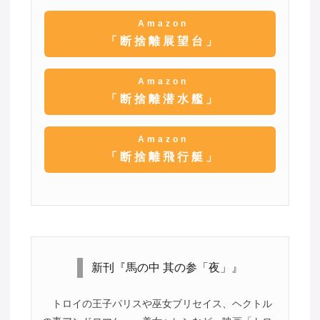
Amazon
「断捨離展望台」
Amazon
「断捨離潜水艦」
Amazon
「断捨離飛行艇」
新刊『馬の中 其の参「夜」』
トロイの王子パリスや巫女ブリセイス、ヘクトル