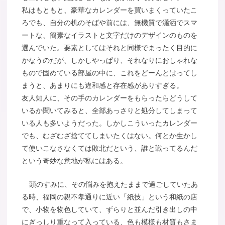
私はもともと、豪華なカレンダーを買いまくっていたこ
ろでも、自分の机のそばや前には、無機質で瀟洒でスマ
ートな、簡素なイラストと文字だけのデザインのものを
選んでいた。要素としてはそれと同様でまったく目的に
かなうのだが、しかしやっぱり、それなりにおしゃれな
もので固めている部屋の中に、これをどーんとはってし
まうと、あまりにも違和感と存在感がありすぎる。
友人知人に、その手のカレンダーをもらったらどうして
いるか聞いてみると、全部あっさりと処分してしまって
いる人も多いようだった。しかしこういったカレンダー
でも、むざむざ捨ててしまいたくはない。何とか生かし
て使いこなさなくては敗北だという、誰と戦ってるんだ
という奇妙な意地が私にはある。
頭のすみに、その悩みを抱えたままで過ごしていたあ
る時、福岡の親不孝通りに近い「紙技」という和紙の店
で、小物を物色していて、ずらりと並んだ引き出しの中
にぎっしり重なって入っている、色も模様も材質もさま