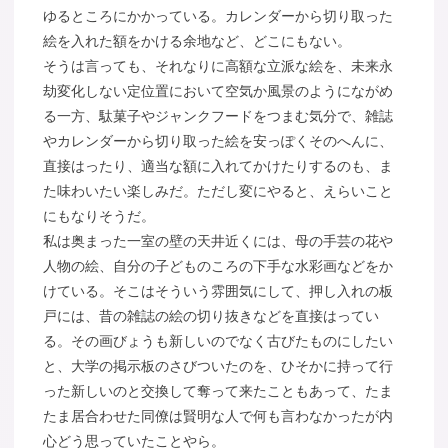
ゆるところにかかっている。カレンダーから切り取った
絵を入れた額をかける余地など、どこにもない。
そうは言っても、それなりに高額な立派な絵を、未来永
劫変化しない定位置において空気か風景のようにながめ
る一方、駄菓子やジャンクフードをつまむ気分で、雑誌
やカレンダーから切り取った絵を安っぽくそのへんに、
直接はったり、適当な額に入れてかけたりするのも、ま
た味わいたい楽しみだ。ただし変にやると、えらいこと
にもなりそうだ。
私は奥まった一室の壁の天井近くには、母の手芸の花や
人物の絵、自分の子どものころの下手な水彩画などをか
けている。そこはそういう雰囲気にして、押し入れの板
戸には、昔の雑誌の絵の切り抜きなどを直接はってい
る。その画びょうも新しいのでなく古びたものにしたい
と、大学の掲示板のさびついたのを、ひそかに持って行
った新しいのと交換して奪って来たこともあって、たま
たま居合わせた同僚は賢明な人で何も言わなかったが内
心どう思っていたことやら。