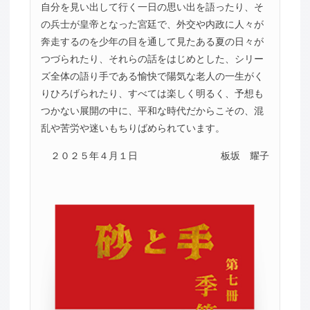
自分を見い出して行く一日の思い出を語ったり、そ
の兵士が皇帝となった宮廷で、外交や内政に人々が
奔走するのを少年の目を通して見たある夏の日々が
つづられたり、それらの話をはじめとした、シリー
ズ全体の語り手である愉快で陽気な老人の一生がく
りひろげられたり、すべては楽しく明るく、予想も
つかない展開の中に、平和な時代だからこその、混
乱や苦労や迷いもちりばめられています。
２０２５年４月１日
板坂 耀子