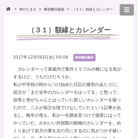
岬のたき火
断捨離狂騒曲
（３１）額縁とカレンダー
（３１）額縁とカレンダー
2017年12月06日(水) 09:08
断捨離狂騒曲
カレンダーって家庭内で案外トラブルの種になる気が
するけど、うちだけだろうか。
私が中学校の時からつけ始めた日記の最初のあたりに、
祖父が「まだ去年のカレンダーをはってる」と怒って、
祖母と母がちゃんとはっていた新しいカレンダーを破っ
たので、二人が祖父を陰でけなしていたという記事があ
るし、晩年の母も、私が一生懸命見つけて寝室にはって
やっていた、かわいい外国製の動物のカレンダーを、め
くりあげて前月の裏を次の月にするのに気がつかず破い