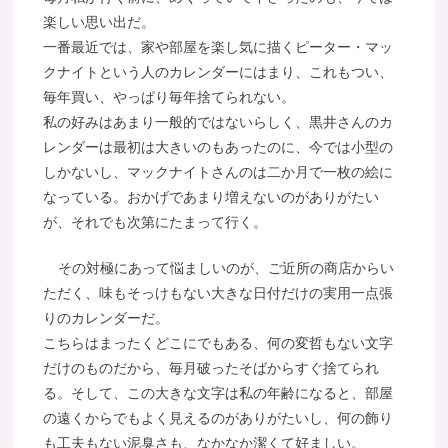
楽しい思い出だ。
一番最近では、家や部屋を楽し気に描くピーター・マッ
クナイトという人のカレンダーにはまり、これもつい、
毎年買い、やっぱり毎年捨てられない。
私の好みはあまり一般的ではないらしく、黒井さんのカ
レンダーは最初は大きいのもあったのに、今では小型の
しかないし、マックナイトさんのは二か月で一枚の絵に
なっている。おかげであまり増えないのがありがたい
が、それでも次第にたまって行く。
その対極にあって悩ましいのが、ご近所の商店からい
ただく、味もそっけもない大きな日付だけの実用一点張
りのカレンダーだ。
こちらはまったくどこにでもある、何の変哲もない文字
だけのものだから、毎月破ったそばからすぐ捨てられ
る。そして、この大きな文字は私の年齢になると、部屋
の遠くからでもよく見えるのがありがたいし、何の飾り
も工夫もない泥臭さも、なかなか潔くて好ましい。