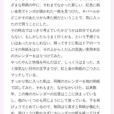
ざまな和紙の中に、それまでなかった新しい、紅色に鈍
い金色でトンボが描かれた一枚を見つけた。ネパールか
どこかそのあたりから来た紙だということで、気に入っ
たので買うことにした。
その時点ではっきり考えていたかどうかは自分でもわか
らない。もしかしたらうまく行くかも、という予感ぐら
いはあったかもしれない。帰ってすぐに私はドアの一つ
にその和紙をはり、その上からくだんの泥臭い実用本位
のカレンダーをはりつけてみた。
やったやんと快哉を叫んだほど、しっくりはまった。太
く味気ない日付の文字までが、紅と金の和紙のごつさに
マッチしている。
すっかり気に入った私は、同種のカレンダーを他の和紙
で試してみた。それもまた、なかなかいけた。以来数
年、この種のカレンダーの位置はここに決まっている
し、他のいくつかも同じようにして使っている。下を画
びょうでとめているので、毎回はり直すと和紙が傷むた
め、画びょうは動かさずにカレンダーの紙を破ってはず