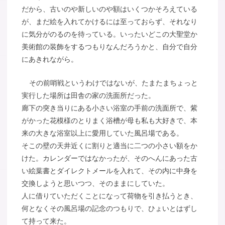
だから、古いのや新しいのや額はいくつかそろえている
が、まだ絵を入れてかけるには至っておらず、それなり
に気分がのるのを待っている。いったいどこの大聖堂か
美術館の装飾をするつもりなんだろうかと、自分で自分
にあきれながら。
その前哨戦というわけではないが、たまたまちょっと
実行した場所は田舎の家の洗面所だった。
廊下の突き当りにある小さい浴室の手前の洗面所で、紫
がかった花模様のとりまく浴槽が母も私も大好きで、本
来の大きな浴室以上に愛用していた風呂場である。
そこの壁の天井近くに割りと適当に二つの小さい額をか
けた。カレンダーではなかったが、そのへんにあった古
い絵葉書とダイレクトメールを入れて、その内に中身を
交換しようと思いつつ、そのままにしていた。
人に借りていただくことになって荷物を引き払うとき、
何となくその風呂場の記念のつもりで、ひょいとはずし
て持って来た。