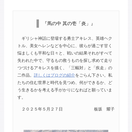
『馬の中 其の壱「炎」』
ギリシャ神話に登場する勇士アキレス、英雄ヘク
トル、美女ヘレンなどを中心に、彼らが過ごす甘く
悩ましくも平和な日々と、戦いの結果それがすべて
失われた中で、守るもの救うものを探し求めて走り
つづけるアキレスを描く、「三幅対」と「疾走」の
二作品。
詳しくはブログの紹介
をごらん下さい。私
たちの住む世界と時代を見つめ、何ができるか、ど
う生きるかを考える手がかりになればと願っていま
す。
２０２５年５月２７日
板坂 耀子