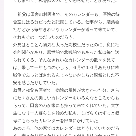
てしまって、私を烈火のごとく怒らせたことがあった。
祖父は田舎の村医者で、そのカレンダーも、医院の待
合室にはる分だったと記憶している。仕事がら、製薬会
社などから毎年きれいなカレンダーが送って来ていて、
それもその一つだったのだろう。
外見はとことん陽気な太った高校生だったのに、変に社
会的関心があり、厭世的で悲観的でもあった私は毎年送
られてくる、そんなきれいなカレンダーの数々を見て
は、果して一年もつのかしら、６月や１０月あたりに核
戦争でふっとばされるんじゃないかしらと漠然とした不
安を感じたりしていた。
叔母と叔父も医者で、病院の規模が大きかった分、さら
にたくさんの美しいカレンダーをいろんなところからも
らって、田舎のわが家にも持って来てくれていた。大学
生になり一人暮らしを始めた私も、しばらくはずっと叔
母にもらったカレンダーを部屋にかけていた。
あのころ、他の家ではカレンダーはどうしていたのだろ
う。売ったり買ったりということがあまりなかった気も