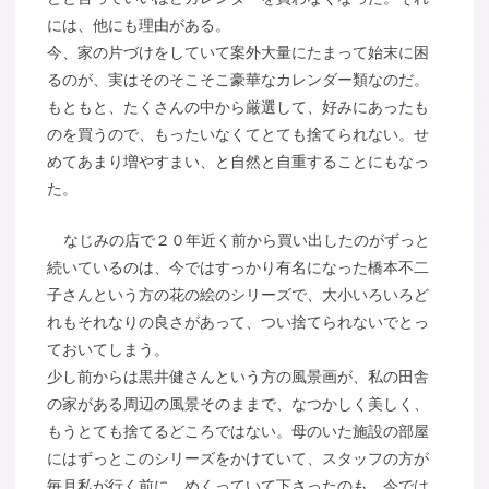
には、他にも理由がある。
今、家の片づけをしていて案外大量にたまって始末に困
るのが、実はそのそこそこ豪華なカレンダー類なのだ。
もともと、たくさんの中から厳選して、好みにあったも
のを買うので、もったいなくてとても捨てられない。せ
めてあまり増やすまい、と自然と自重することにもなっ
た。
なじみの店で２０年近く前から買い出したのがずっと
続いているのは、今ではすっかり有名になった橋本不二
子さんという方の花の絵のシリーズで、大小いろいろど
れもそれなりの良さがあって、つい捨てられないでとっ
ておいてしまう。
少し前からは黒井健さんという方の風景画が、私の田舎
の家がある周辺の風景そのままで、なつかしく美しく、
もうとても捨てるどころではない。母のいた施設の部屋
にはずっとこのシリーズをかけていて、スタッフの方が
毎月私が行く前に、めくっていて下さったのも、今では