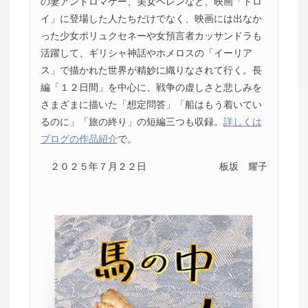
の妻アンドロマケー、美女ヘレンなど、映画「トロ
イ」に登場した人たちだけでなく、映画には出なか
った少女ポリュクセネーや女預言者カッサンドラも
活躍して、ギリシャ神話やホメロスの「イーリア
ス」で描かれた世界が精妙に織りなされて行く。長
編「１２日間」を中心に、戦争の虚しさと悲しみを
さまざまに描いた「想定問答」「船はもう着いてい
るのに」「旅の終り」の短編三つも収録。
詳しくは
ブログの作品紹介
で。
２０２５年７月２２日
板坂 耀子