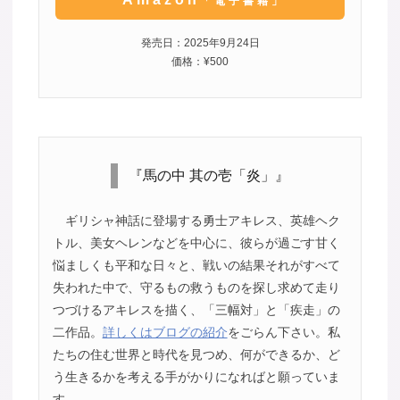
「電子書籍」
発売日：2025年9月24日
価格：¥500
『馬の中 其の壱「炎」』
ギリシャ神話に登場する勇士アキレス、英雄ヘク
トル、美女ヘレンなどを中心に、彼らが過ごす甘く
悩ましくも平和な日々と、戦いの結果それがすべて
失われた中で、守るもの救うものを探し求めて走り
つづけるアキレスを描く、「三幅対」と「疾走」の
二作品。
詳しくはブログの紹介
をごらん下さい。私
たちの住む世界と時代を見つめ、何ができるか、ど
う生きるかを考える手がかりになればと願っていま
す。