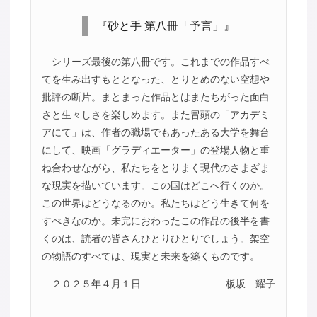
『砂と手 第八冊「予言」』
シリーズ最後の第八冊です。これまでの作品すべ
てを生み出すもととなった、とりとめのない空想や
批評の断片。まとまった作品とはまたちがった面白
さと生々しさを楽しめます。また冒頭の「アカデミ
アにて」は、作者の職場でもあったある大学を舞台
にして、映画「グラディエーター」の登場人物と重
ね合わせながら、私たちをとりまく現代のさまざま
な現実を描いています。この国はどこへ行くのか。
この世界はどうなるのか。私たちはどう生きて何を
すべきなのか。未完におわったこの作品の後半を書
くのは、読者の皆さんひとりひとりでしょう。架空
の物語のすべては、現実と未来を築くものです。
２０２５年４月１日
板坂 耀子