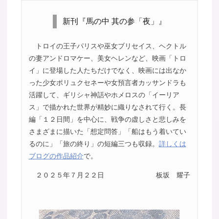
新刊『馬の中 其の参「夜」』
トロイの王子パリスや巫女ブリセイス、ヘクトル
の妻アンドロマケー、美女ヘレンなど、映画「トロ
イ」に登場した人たちだけでなく、映画には出なか
った少女ポリュクセネーや女預言者カッサンドラも
活躍して、ギリシャ神話やホメロスの「イーリア
ス」で描かれた世界が精妙に織りなされて行く。長
編「１２日間」を中心に、戦争の虚しさと悲しみを
さまざまに描いた「想定問答」「船はもう着いてい
るのに」「旅の終り」の短編三つも収録。
詳しくは
ブログの作品紹介
で。
２０２５年７月２２日
板坂 耀子