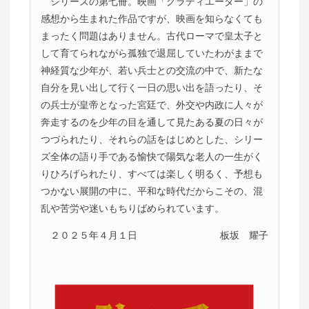
シリーズの第七冊。映画「グラディエーター」の
感想から生まれた作品ですが、映画を知らなくても
まったく問題はありません。古代ローマで皇太子と
して育てられながら孤独で退屈していたわがままで
神経質な少年が、若い兵士との交流の中で、新たな
自分を見い出して行く一日の思い出を語ったり、そ
の兵士が皇帝となった宮廷で、外交や内政に人々が
奔走するのを少年の目を通して見たある夏の日々が
つづられたり、それらの話をはじめとした、シリー
ズ全体の語り手である愉快で陽気な老人の一生がく
りひろげられたり、すべては楽しく明るく、予想も
つかない展開の中に、平和な時代だからこその、混
乱や苦労や迷いもちりばめられています。
２０２５年４月１日
板坂 耀子