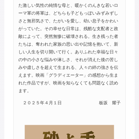
た激しい気性の純情な母と、暖かくのんきな若いロ
ーマ軍の将軍は、どちらも子どもっぽいみずみずし
さと無邪気さで、たがいを愛し、幼い息子をかわい
がっていた。その幸せな日常は、残酷な支配者と政
敵によって、突然無惨に破壊される。生き残った者
たちは、奪われた家族の思い出や記憶を抱いて、新
しい人生を切り開いて行く。ありふれた幸福な日々
の中の小さな悩みや淋しさ、それが消えた後の苦し
みや虚しさを超えて生まれる、人々の絆の強さを伝
えます。映画「グラディエーター」の感想から生ま
れた作品ですが、映画を知らなくても問題なく読め
ます。
２０２５年４月１日
板坂 耀子