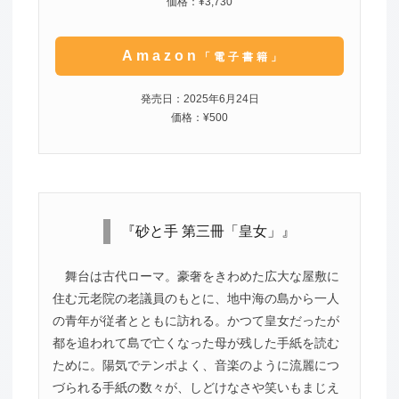
価格：¥3,730
Amazon
「電子書籍」
発売日：2025年6月24日
価格：¥500
『砂と手 第三冊「皇女」』
舞台は古代ローマ。豪奢をきわめた広大な屋敷に
住む元老院の老議員のもとに、地中海の島から一人
の青年が従者とともに訪れる。かつて皇女だったが
都を追われて島で亡くなった母が残した手紙を読む
ために。陽気でテンポよく、音楽のように流麗につ
づられる手紙の数々が、しどけなさや笑いもまじえ