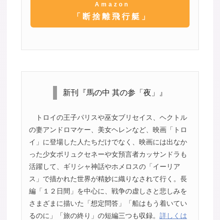
Amazon
「断捨離飛行艇」
新刊『馬の中 其の参「夜」』
トロイの王子パリスや巫女ブリセイス、ヘクトル
の妻アンドロマケー、美女ヘレンなど、映画「トロ
イ」に登場した人たちだけでなく、映画には出なか
った少女ポリュクセネーや女預言者カッサンドラも
活躍して、ギリシャ神話やホメロスの「イーリア
ス」で描かれた世界が精妙に織りなされて行く。長
編「１２日間」を中心に、戦争の虚しさと悲しみを
さまざまに描いた「想定問答」「船はもう着いてい
るのに」「旅の終り」の短編三つも収録。
詳しくは