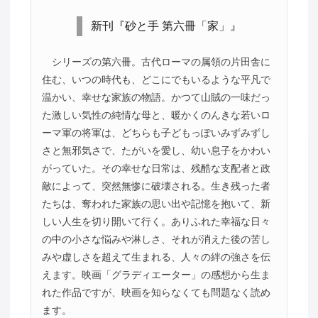
新刊『砂と手 第六冊「家」』
シリーズの第六冊。古代ローマの属領の片田舎に
住む、いつの時代も、どこにでもいるような平凡で
温かい、幸せな家族の物語。かつて山賊の一味だっ
た激しい気性の純情な母と、暖かくのんきな若いロ
ーマ軍の将軍は、どちらも子どもっぽいみずみずし
さと無邪気さで、たがいを愛し、幼い息子をかわい
がっていた。その幸せな日常は、残酷な支配者と政
敵によって、突然無惨に破壊される。生き残った者
たちは、奪われた家族の思い出や記憶を抱いて、新
しい人生を切り開いて行く。ありふれた幸福な日々
の中の小さな悩みや淋しさ、それが消えた後の苦し
みや虚しさを超えて生まれる、人々の絆の強さを伝
えます。映画「グラディエーター」の感想から生ま
れた作品ですが、映画を知らなくても問題なく読め
ます。