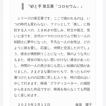
『砂と手 第五冊「コロセウム」』
シリーズの第五冊です。ここで描かれるのは、い
つの時代も変わらない、ファンとして「推し」に熱
狂する人々の、ときめきや悲しみ、対立や孤立、笑
いと涙です。古代ローマのコロセウムで戦う一人の
剣闘士に夢中になった、平凡な一人の女性は、どの
ように彼を愛し、応援し、仲間と交流したのでしょ
う。彼女が偶然飼うことになった、狼のような犬に
もまた、彼女の知らない思いがけない過去があった
し、仲間の一人の美少女にも悲しい結婚の記憶があ
りました。さまざまな愛のかたちで、失ったものや
傷つけたものの記憶に苦しむ人々を、時の流れはい
やして行きます。映画「グラディエーター」の感想
から生まれた作品ですが、映画を知らなくても問題
なく楽しめます。
２０２５年２月１２日
板坂 耀子