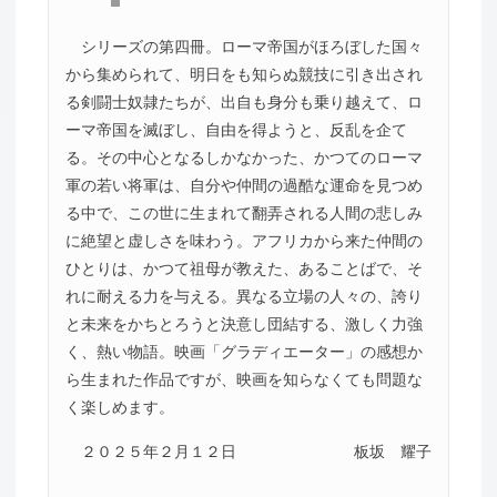
シリーズの第四冊。ローマ帝国がほろぼした国々
から集められて、明日をも知らぬ競技に引き出され
る剣闘士奴隷たちが、出自も身分も乗り越えて、ロ
ーマ帝国を滅ぼし、自由を得ようと、反乱を企て
る。その中心となるしかなかった、かつてのローマ
軍の若い将軍は、自分や仲間の過酷な運命を見つめ
る中で、この世に生まれて翻弄される人間の悲しみ
に絶望と虚しさを味わう。アフリカから来た仲間の
ひとりは、かつて祖母が教えた、あることばで、そ
れに耐える力を与える。異なる立場の人々の、誇り
と未来をかちとろうと決意し団結する、激しく力強
く、熱い物語。映画「グラディエーター」の感想か
ら生まれた作品ですが、映画を知らなくても問題な
く楽しめます。
２０２５年２月１２日
板坂 耀子