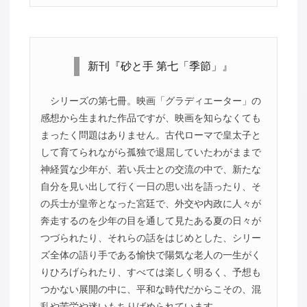
新刊『砂と手 第七「季節」』
シリーズの第七冊。映画「グラディエーター」の
感想から生まれた作品ですが、映画を知らなくても
まったく問題はありません。古代ローマで皇太子と
して育てられながら孤独で退屈していたわがままで
神経質な少年が、若い兵士との交流の中で、新たな
自分を見い出して行く一日の思い出を語ったり、そ
の兵士が皇帝となった宮廷で、外交や内政に人々が
奔走するのを少年の目を通して見たある夏の日々が
つづられたり、それらの話をはじめとした、シリー
ズ全体の語り手である愉快で陽気な老人の一生がく
りひろげられたり、すべては楽しく明るく、予想も
つかない展開の中に、平和な時代だからこその、混
乱や苦労や迷いもちりばめられています。