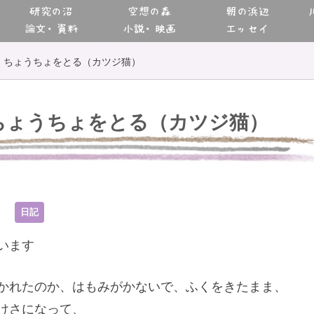
研究の沼
空想の森
朝の浜辺
論文・資料
小説・映画
エッセイ
、ちょうちょをとる（カツジ猫）
ちょうちょをとる（カツジ猫）
2
日記
います
かれたのか、はもみがかないで、ふくをきたまま、
けさになって、