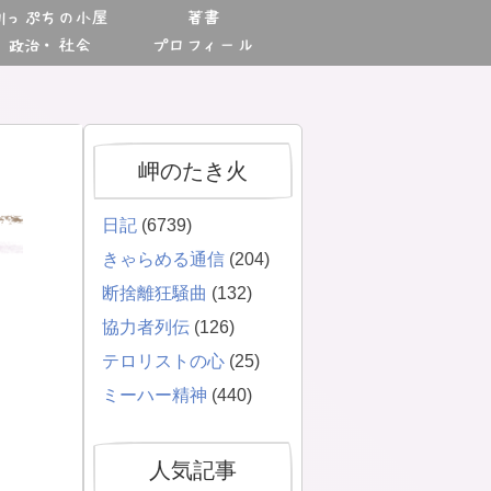
川っぷちの小屋
著書
政治・社会
プロフィール
岬のたき火
日記
(6739)
きゃらめる通信
(204)
断捨離狂騒曲
(132)
協力者列伝
(126)
テロリストの心
(25)
ミーハー精神
(440)
人気記事