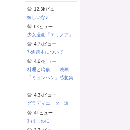
12.3kビュー
嬉しいな♪
6kビュー
少女漫画「エリノア」
4.7kビュー
7-洒落本について
4.6kビュー
料理と暗殺 ―映画
「ミュンヘン」感想集
―
4.3kビュー
グラディエーター論
4kビュー
1-はじめに