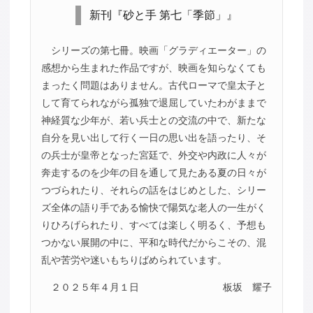
新刊『砂と手 第七「季節」』
シリーズの第七冊。映画「グラディエーター」の
感想から生まれた作品ですが、映画を知らなくても
まったく問題はありません。古代ローマで皇太子と
して育てられながら孤独で退屈していたわがままで
神経質な少年が、若い兵士との交流の中で、新たな
自分を見い出して行く一日の思い出を語ったり、そ
の兵士が皇帝となった宮廷で、外交や内政に人々が
奔走するのを少年の目を通して見たある夏の日々が
つづられたり、それらの話をはじめとした、シリー
ズ全体の語り手である愉快で陽気な老人の一生がく
りひろげられたり、すべては楽しく明るく、予想も
つかない展開の中に、平和な時代だからこその、混
乱や苦労や迷いもちりばめられています。
２０２５年４月１日
板坂 耀子