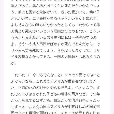
軍人だって、赤ん坊と同じくらい死んだらいかんでしょ
う。彼にも愛する家族がいて、老いた親がいて、幼い子
どもがいて、エサを待ってるペットがいるかも知れず、
よしそんなもの誰もいなかったとしても、だからって赤
ん坊より死んでいいという理由はひとつもない。こうい
うあたりまえみたいな男性差別に私は一番腹が立つの
よ。そういう成人男性がばかすか死んでるんだから、そ
りゃ赤ん坊も死ぬでしょう。何をぶったまがって、ミサ
イル攻撃なんかしてるの。一国の大統領ともあろうもの
が。
だいたい、今ごろそんなことにショック受けてぶっと
ぶぐらいなら、これまでアメリカが世界各地でしてき
た、正義のための戦争とやらを見ろよ。ベトナムで、ず
たぼろにひきさかれた子どもの遺体の写真など、その年
だったら見てるはずだろ。最近だって湾岸戦争からこっ
ちずっと、おまえの国のアメリカが中東はじめ各国で市
民の上にも爆弾の雨降らせて、それこそ幼児も赤ん坊も