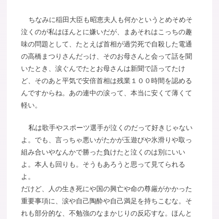
ちなみに稲田大臣も昭恵夫人も何かというとめそめそ
泣くのが私はほんとに嫌いだが、まあそれはこっちの趣
味の問題として、たとえば首相が過労死で自殺した電通
の高橋まつりさんだっけ、そのお母さんと会って話を聞
いたとき、涙ぐんでたとお母さんは新聞で語ってたけ
ど、そのあと平気で安倍首相は残業１００時間を認める
んですからね。あの連中の涙って、本当に安くて薄くて
軽い。
私は歌手やスポーツ選手が泣くのだって好きじゃない
よ。でも、言っちゃ悪いがたかが玉遊びや氷滑りや取っ
組み合いやなんかで勝った負けたと泣くのは別にいい
よ。本人も回りも。そうもあろうと思って見てられる
よ。
だけど、人の生き死にや国の興亡や命の尊厳がかかった
重要事項に、涙や自己陶酔や自己満足を持ちこむな。そ
れも部分的な、不勉強のなまかじりの反応すな。ほんと