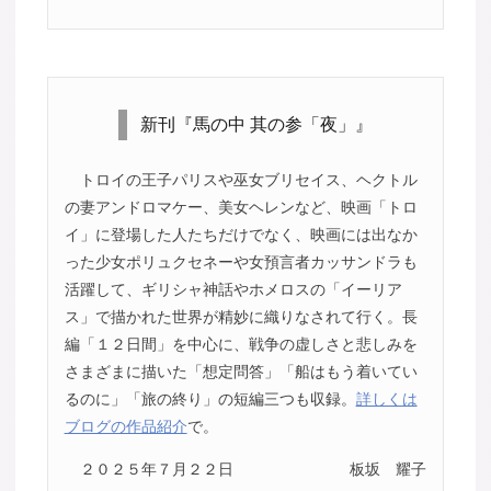
新刊『馬の中 其の参「夜」』
トロイの王子パリスや巫女ブリセイス、ヘクトル
の妻アンドロマケー、美女ヘレンなど、映画「トロ
イ」に登場した人たちだけでなく、映画には出なか
った少女ポリュクセネーや女預言者カッサンドラも
活躍して、ギリシャ神話やホメロスの「イーリア
ス」で描かれた世界が精妙に織りなされて行く。長
編「１２日間」を中心に、戦争の虚しさと悲しみを
さまざまに描いた「想定問答」「船はもう着いてい
るのに」「旅の終り」の短編三つも収録。
詳しくは
ブログの作品紹介
で。
２０２５年７月２２日
板坂 耀子