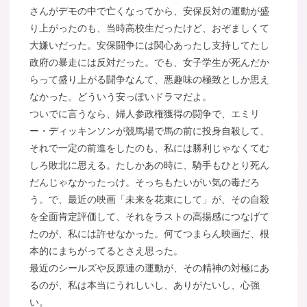
さんがデモの中で亡くなってから、安保反対の運動が盛
り上がったのも、当時高校生だったけど、おぞましくて
大嫌いだった。安保闘争には関心あったし支持してたし
政府の暴走には反対だった。でも、女子学生が死んだか
らって盛り上がる闘争なんて、悪趣味の極致としか思え
なかった。どういう安っぽいドラマだよ。
ついでに言うなら、婦人参政権獲得の闘争で、エミリ
ー・ディッキンソンが競馬場で馬の前に投身自殺して、
それで一定の前進をしたのも、私には勝利じゃなくてむ
しろ敗北に思える。たしかあの時に、騎手もひとり死ん
だんじゃなかったっけ。そっちもたいがい気の毒だろ
う。で、最近の映画「未来を花束にして」が、その自殺
を全面肯定評価して、それをラストの高揚感につなげて
たのが、私には許せなかった。何てつまらん映画だ、根
本的にまちがってるとさえ思った。
最近のシールズや反原連の運動が、その精神の対極にあ
るのが、私は本当にうれしいし、ありがたいし、心強
い。