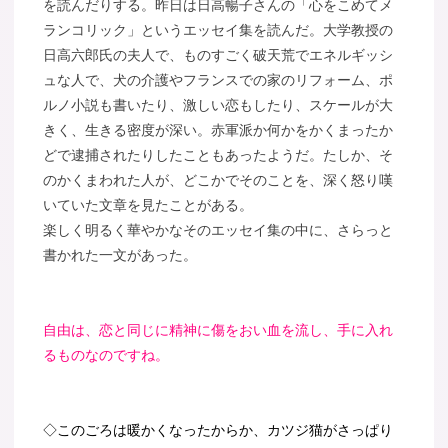
を読んだりする。昨日は日高暢子さんの「心をこめてメ
ランコリック」というエッセイ集を読んだ。大学教授の
日高六郎氏の夫人で、ものすごく破天荒でエネルギッシ
ュな人で、犬の介護やフランスでの家のリフォーム、ポ
ルノ小説も書いたり、激しい恋もしたり、スケールが大
きく、生きる密度が深い。赤軍派か何かをかくまったか
どで逮捕されたりしたこともあったようだ。たしか、そ
のかくまわれた人が、どこかでそのことを、深く怒り嘆
いていた文章を見たことがある。
楽しく明るく華やかなそのエッセイ集の中に、さらっと
書かれた一文があった。
自由は、恋と同じに精神に傷をおい血を流し、手に入れ
るものなのですね。
◇このごろは暖かくなったからか、カツジ猫がさっぱり