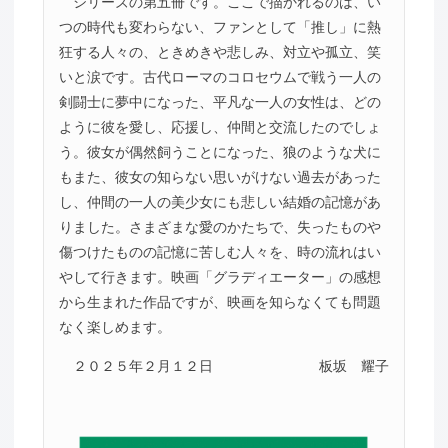
シリーズの第五冊です。ここで描かれるのは、い
つの時代も変わらない、ファンとして「推し」に熱
狂する人々の、ときめきや悲しみ、対立や孤立、笑
いと涙です。古代ローマのコロセウムで戦う一人の
剣闘士に夢中になった、平凡な一人の女性は、どの
ように彼を愛し、応援し、仲間と交流したのでしょ
う。彼女が偶然飼うことになった、狼のような犬に
もまた、彼女の知らない思いがけない過去があった
し、仲間の一人の美少女にも悲しい結婚の記憶があ
りました。さまざまな愛のかたちで、失ったものや
傷つけたものの記憶に苦しむ人々を、時の流れはい
やして行きます。映画「グラディエーター」の感想
から生まれた作品ですが、映画を知らなくても問題
なく楽しめます。
２０２５年２月１２日
板坂 耀子