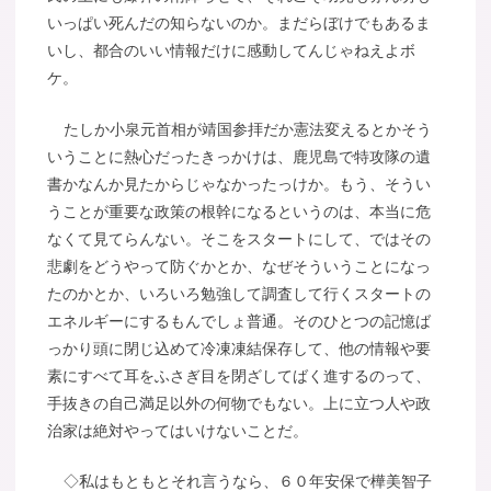
いっぱい死んだの知らないのか。まだらぼけでもあるま
いし、都合のいい情報だけに感動してんじゃねえよボ
ケ。
たしか小泉元首相が靖国参拝だか憲法変えるとかそう
いうことに熱心だったきっかけは、鹿児島で特攻隊の遺
書かなんか見たからじゃなかったっけか。もう、そうい
うことが重要な政策の根幹になるというのは、本当に危
なくて見てらんない。そこをスタートにして、ではその
悲劇をどうやって防ぐかとか、なぜそういうことになっ
たのかとか、いろいろ勉強して調査して行くスタートの
エネルギーにするもんでしょ普通。そのひとつの記憶ば
っかり頭に閉じ込めて冷凍凍結保存して、他の情報や要
素にすべて耳をふさぎ目を閉ざしてばく進するのって、
手抜きの自己満足以外の何物でもない。上に立つ人や政
治家は絶対やってはいけないことだ。
◇私はもともとそれ言うなら、６０年安保で樺美智子