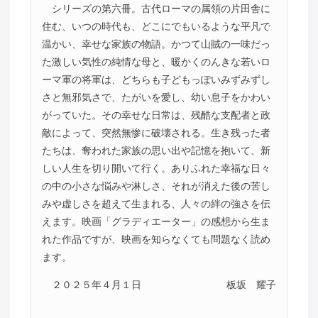
シリーズの第六冊。古代ローマの属領の片田舎に
住む、いつの時代も、どこにでもいるような平凡で
温かい、幸せな家族の物語。かつて山賊の一味だっ
た激しい気性の純情な母と、暖かくのんきな若いロ
ーマ軍の将軍は、どちらも子どもっぽいみずみずし
さと無邪気さで、たがいを愛し、幼い息子をかわい
がっていた。その幸せな日常は、残酷な支配者と政
敵によって、突然無惨に破壊される。生き残った者
たちは、奪われた家族の思い出や記憶を抱いて、新
しい人生を切り開いて行く。ありふれた幸福な日々
の中の小さな悩みや淋しさ、それが消えた後の苦し
みや虚しさを超えて生まれる、人々の絆の強さを伝
えます。映画「グラディエーター」の感想から生ま
れた作品ですが、映画を知らなくても問題なく読め
ます。
２０２５年４月１日
板坂 耀子