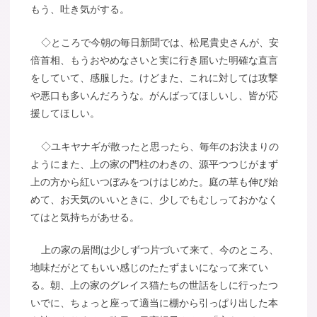
もう、吐き気がする。
◇ところで今朝の毎日新聞では、松尾貴史さんが、安
倍首相、もうおやめなさいと実に行き届いた明確な直言
をしていて、感服した。けどまた、これに対しては攻撃
や悪口も多いんだろうな。がんばってほしいし、皆が応
援してほしい。
◇ユキヤナギが散ったと思ったら、毎年のお決まりの
ようにまた、上の家の門柱のわきの、源平つつじがまず
上の方から紅いつぼみをつけはじめた。庭の草も伸び始
めて、お天気のいいときに、少しでもむしっておかなく
てはと気持ちがあせる。
上の家の居間は少しずつ片づいて来て、今のところ、
地味だがとてもいい感じのたたずまいになって来てい
る。朝、上の家のグレイス猫たちの世話をしに行ったつ
いでに、ちょっと座って適当に棚から引っぱり出した本