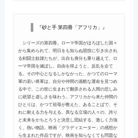
『砂と手 第四冊「アフリカ」』
シリーズの第四冊。ローマ帝国がほろぼした国々
から集められて、明日をも知らぬ競技に引き出され
る剣闘士奴隷たちが、出自も身分も乗り越えて、ロ
ーマ帝国を滅ぼし、自由を得ようと、反乱を企て
る。その中心となるしかなかった、かつてのローマ
軍の若い将軍は、自分や仲間の過酷な運命を見つめ
る中で、この世に生まれて翻弄される人間の悲しみ
に絶望と虚しさを味わう。アフリカから来た仲間の
ひとりは、かつて祖母が教えた、あることばで、そ
れに耐える力を与える。異なる立場の人々の、誇り
と未来をかちとろうと決意し団結する、激しく力強
く、熱い物語。映画「グラディエーター」の感想か
ら生まれた作品ですが、映画を知らなくても問題な