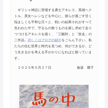
ギリシャ神話に登場する勇士アキレス、英雄ヘク
トル、美女ヘレンなどを中心に、彼らが過ごす甘く
悩ましくも平和な日々と、戦いの結果それがすべて
失われた中で、守るもの救うものを探し求めて走り
つづけるアキレスを描く、「三幅対」と「疾走」の
二作品。
詳しくはブログの紹介
をごらん下さい。私
たちの住む世界と時代を見つめ、何ができるか、ど
う生きるかを考える手がかりになればと願っていま
す。
２０２５年５月２７日
板坂 耀子