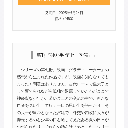
発売日：2025年6月24日
価格：¥500
新刊『砂と手 第七「季節」』
シリーズの第七冊。映画「グラディエーター」の
感想から生まれた作品ですが、映画を知らなくても
まったく問題はありません。古代ローマで皇太子と
して育てられながら孤独で退屈していたわがままで
神経質な少年が、若い兵士との交流の中で、新たな
自分を見い出して行く一日の思い出を語ったり、そ
の兵士が皇帝となった宮廷で、外交や内政に人々が
奔走するのを少年の目を通して見たある夏の日々が
つづられたり、それらの話をはじめとした、シリー