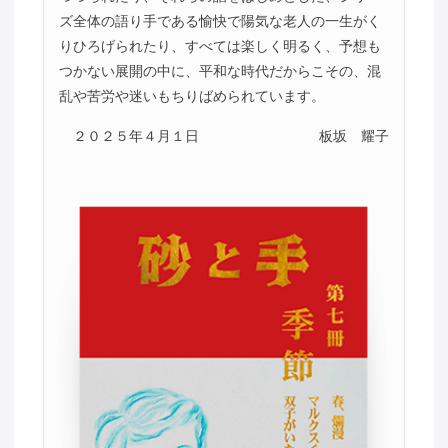
ズ全体の語り手である愉快で陽気な老人の一生がく
りひろげられたり、すべては楽しく明るく、予想も
つかない展開の中に、平和な時代だからこその、混
乱や苦労や迷いもちりばめられています。
２０２５年４月１日
板坂 耀子