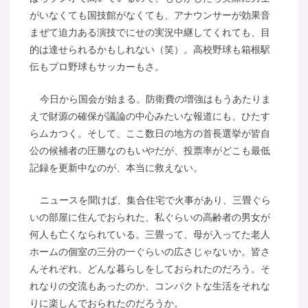
がいなくても国技館がなくても、アナウンサーが効果音
まぜて迫力ある演技でにせの実況中継してくれても、目
的は達せられるかもしれない（笑）。高校野球も箱根駅
伝もプロ野球もサッカーもさ。
今日から国会が始まる。防衛費の増強はもうあたりま
えで財源の確保が議論の中心みたいな報道にも、ひたす
らムカつく。そして、ここ数日の地方の首長選挙が皆自
公の候補者の圧勝なのもいやだが、投票率がどこも最低
記録を更新中なのが、本当に救えない。
ニュースを聞けば、集合住宅で火事があり、三畳ぐら
いの部屋に住んでおられた、私ぐらいの高齢者の男女が
何人も亡くなられている。三畳って、母が入ってた老人
ホームの個室の三分の一ぐらいの広さじゃないか。皆さ
んそれぞれ、どんな暮らしをしておられたのだろう。そ
れなりの交流もあったのか、コンパクトな生活をそれな
りに楽しんでおられたのだろうか。