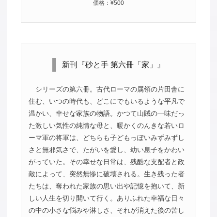
価格：¥500
新刊『砂と手 第六冊「家」』
シリーズの第六冊。古代ローマの属領の片田舎に
住む、いつの時代も、どこにでもいるような平凡で
温かい、幸せな家族の物語。かつて山賊の一味だっ
た激しい気性の純情な母と、暖かくのんきな若いロ
ーマ軍の将軍は、どちらも子どもっぽいみずみずし
さと無邪気さで、たがいを愛し、幼い息子をかわい
がっていた。その幸せな日常は、残酷な支配者と政
敵によって、突然無惨に破壊される。生き残った者
たちは、奪われた家族の思い出や記憶を抱いて、新
しい人生を切り開いて行く。ありふれた幸福な日々
の中の小さな悩みや淋しさ、それが消えた後の苦し