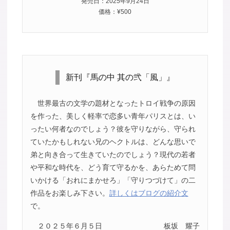
発売日：2025年9月24日
価格：¥500
新刊『馬の中 其の弐「風」』
世界最古の文学の題材となったトロイ戦争の原因
を作った、美しく軽率で恋多い青年パリスとは、い
ったい何者なのでしょう？彼を守りながら、守られ
ていたかもしれない兄のヘクトルは、どんな思いで
弟と向き合って生きていたのでしょう？現代の若者
や平和な時代を、どう育て守るかを、あらためて問
いかける「おれにまかせろ」「守りつづけて」の二
作品をお楽しみ下さい。
詳しくはブログの紹介文
で。
２０２５年６月５日
板坂 耀子