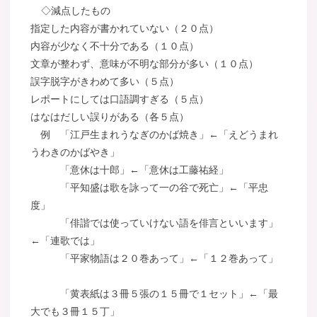
◇減点したもの
指定した内容が書かれていない（２０点）
内容が少なく不十分である（１０点）
文章が整わず、意味が不明な部分が多い（１０点）
誤字脱字がきわめて多い（５点）
レポートにしては口語調すぎる（５点）
はなはだしい誤りがある（各５点）
例 「江戸生まれうなぎのかば焼き」←「えどうまれ
うわきのかばやき」
「意休は十郎」←「意休は工藤祐経」
「平知盛は歌を詠って一の谷で死亡」←「平忠
度」
「俳諧では使っていけない語を俳言といいます」
←「連歌では」
「平家物語は２０巻あって」←「１２巻あって」
「黄表紙は３冊５張の１５冊で１セット」←「最
大でも３冊１５丁」