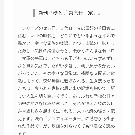
新刊『砂と手 第六冊「家」』
シリーズの第六冊。古代ローマの属領の片田舎に
住む、いつの時代も、どこにでもいるような平凡で
温かい、幸せな家族の物語。かつて山賊の一味だっ
た激しい気性の純情な母と、暖かくのんきな若いロ
ーマ軍の将軍は、どちらも子どもっぽいみずみずし
さと無邪気さで、たがいを愛し、幼い息子をかわい
がっていた。その幸せな日常は、残酷な支配者と政
敵によって、突然無惨に破壊される。生き残った者
たちは、奪われた家族の思い出や記憶を抱いて、新
しい人生を切り開いて行く。ありふれた幸福な日々
の中の小さな悩みや淋しさ、それが消えた後の苦し
みや虚しさを超えて生まれる、人々の絆の強さを伝
えます。映画「グラディエーター」の感想から生ま
れた作品ですが、映画を知らなくても問題なく読め
ます。