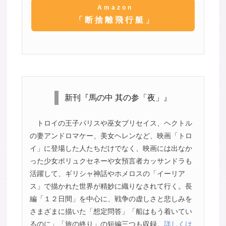
Amazon
「断捨離飛行艇」
新刊『馬の中 其の参「夜」』
トロイの王子パリスや巫女ブリセイス、ヘクトル
の妻アンドロマケー、美女ヘレンなど、映画「トロ
イ」に登場した人たちだけでなく、映画には出なか
った少女ポリュクセネーや女預言者カッサンドラも
活躍して、ギリシャ神話やホメロスの「イーリア
ス」で描かれた世界が精妙に織りなされて行く。長
編「１２日間」を中心に、戦争の虚しさと悲しみを
さまざまに描いた「想定問答」「船はもう着いてい
るのに」「旅の終り」の短編三つも収録。
詳しくは