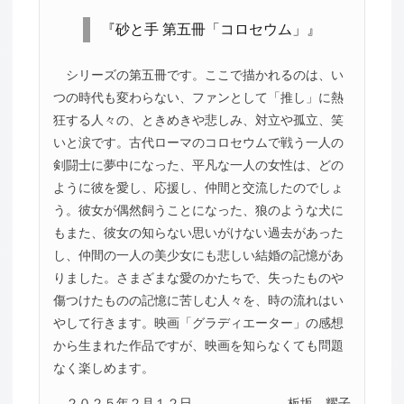
『砂と手 第五冊「コロセウム」』
シリーズの第五冊です。ここで描かれるのは、い
つの時代も変わらない、ファンとして「推し」に熱
狂する人々の、ときめきや悲しみ、対立や孤立、笑
いと涙です。古代ローマのコロセウムで戦う一人の
剣闘士に夢中になった、平凡な一人の女性は、どの
ように彼を愛し、応援し、仲間と交流したのでしょ
う。彼女が偶然飼うことになった、狼のような犬に
もまた、彼女の知らない思いがけない過去があった
し、仲間の一人の美少女にも悲しい結婚の記憶があ
りました。さまざまな愛のかたちで、失ったものや
傷つけたものの記憶に苦しむ人々を、時の流れはい
やして行きます。映画「グラディエーター」の感想
から生まれた作品ですが、映画を知らなくても問題
なく楽しめます。
２０２５年２月１２日
板坂 耀子