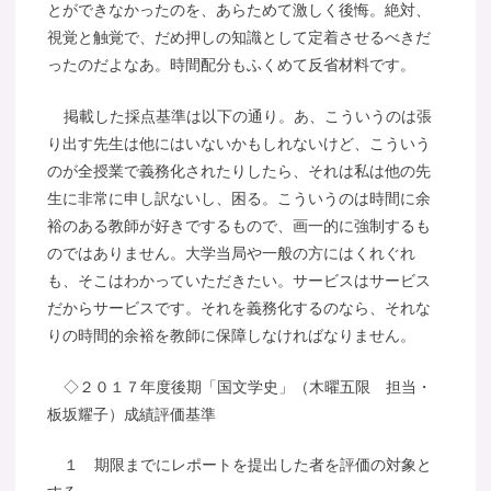
とができなかったのを、あらためて激しく後悔。絶対、
視覚と触覚で、だめ押しの知識として定着させるべきだ
ったのだよなあ。時間配分もふくめて反省材料です。
掲載した採点基準は以下の通り。あ、こういうのは張
り出す先生は他にはいないかもしれないけど、こういう
のが全授業で義務化されたりしたら、それは私は他の先
生に非常に申し訳ないし、困る。こういうのは時間に余
裕のある教師が好きでするもので、画一的に強制するも
のではありません。大学当局や一般の方にはくれぐれ
も、そこはわかっていただきたい。サービスはサービス
だからサービスです。それを義務化するのなら、それな
りの時間的余裕を教師に保障しなければなりません。
◇
２０１７年度後期「国文学史」（木曜五限 担当・
板坂耀子）成績評価基準
１ 期限までにレポートを提出した者を評価の対象と