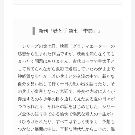
新刊『砂と手 第七「季節」』
シリーズの第七冊。映画「グラディエーター」の
感想から生まれた作品ですが、映画を知らなくても
まったく問題はありません。古代ローマで皇太子と
して育てられながら孤独で退屈していたわがままで
神経質な少年が、若い兵士との交流の中で、新たな
自分を見い出して行く一日の思い出を語ったり、そ
の兵士が皇帝となった宮廷で、外交や内政に人々が
奔走するのを少年の目を通して見たある夏の日々が
つづられたり、それらの話をはじめとした、シリー
ズ全体の語り手である愉快で陽気な老人の一生がく
りひろげられたり、すべては楽しく明るく、予想も
つかない展開の中に、平和な時代だからこその、混