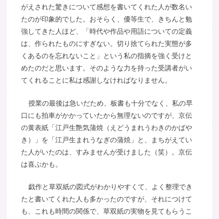
がえされた驚きについて感想を書いてくれた人が数名い
たのが印象的でした。おそらく、優等生で、きちんと勉
強してきた人ほど、「時代や作品や用語についての定義
は、作られたものにすぎない。切り捨てられた実態が多
くあるのを忘れないこと」という私の指摘を強く受けと
めたのだと思います。そのような力を持った受講者がい
てくれることに私は感謝しなければなりません。
授業の最後は急いだため、板書も十分でなく、私の早
口にも拍車がかかっていたから無理ないのですが、京伝
の黄表紙「江戸生艶気蒲焼（えどうまれうわきのかばや
き）」を「江戸生まれうなぎの蒲焼」と、まちがえてい
た人がいたのは、すみませんが受けました（笑）。京伝
は喜ぶかも。
戯作と草双紙の図式がわかりやすくて、よく整理でき
たと書いてくれた人も多かったのですが、それにつけて
も、これも時間の関係で、草双紙の実物を見てもらうこ