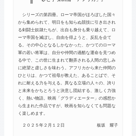
シリーズの第四冊。ローマ帝国がほろぼした国々
から集められて、明日をも知らぬ競技に引き出され
る剣闘士奴隷たちが、出自も身分も乗り越えて、ロ
ーマ帝国を滅ぼし、自由を得ようと、反乱を企て
る。その中心となるしかなかった、かつてのローマ
軍の若い将軍は、自分や仲間の過酷な運命を見つめ
る中で、この世に生まれて翻弄される人間の悲しみ
に絶望と虚しさを味わう。アフリカから来た仲間の
ひとりは、かつて祖母が教えた、あることばで、そ
れに耐える力を与える。異なる立場の人々の、誇り
と未来をかちとろうと決意し団結する、激しく力強
く、熱い物語。映画「グラディエーター」の感想か
ら生まれた作品ですが、映画を知らなくても問題な
く楽しめます。
２０２５年２月１２日
板坂 耀子