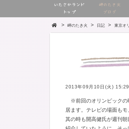
いたさかランド
岬のたき火
トップ
ブログ
岬のたき火
日記
東京オ
2013年09月10日(火) 15:2
※前回のオリンピックの
居ます。テレビの場面もモ
其の時も開高健氏が週刊朝
紹介していたように、そっ