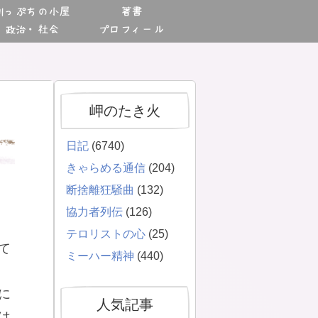
川っぷちの小屋
著書
政治・社会
プロフィール
岬のたき火
日記
(6740)
きゃらめる通信
(204)
断捨離狂騒曲
(132)
協力者列伝
(126)
テロリストの心
(25)
て
ミーハー精神
(440)
に
人気記事
は