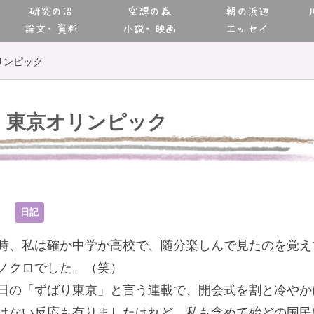
研究の沼
空想の森
朝の浜辺
論文・資料
小説・映画
エッセイ
リンピック
東京オリンピック
9
日記
時、私は確か中学か高校で、随分楽しんで見たのを覚え
ノクロでした。（笑）
日の「ずばり東京」と言う連載で、開会式を割と冷やか
けない反応も有りましたけれど、私も含めて殆どの国民