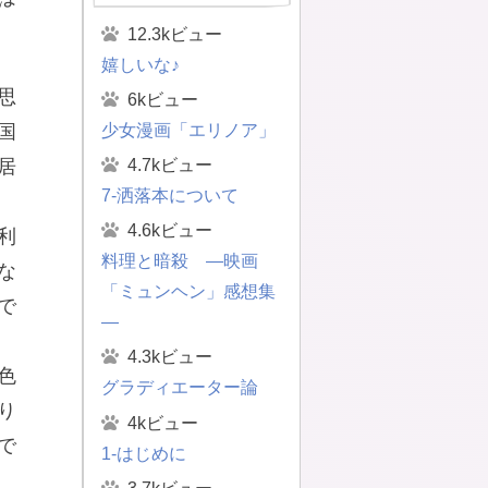
12.3kビュー
嬉しいな♪
思
6kビュー
少女漫画「エリノア」
国
4.7kビュー
居
7-洒落本について
4.6kビュー
利
料理と暗殺 ―映画
な
「ミュンヘン」感想集
で
―
4.3kビュー
色
グラディエーター論
り
4kビュー
で
1-はじめに