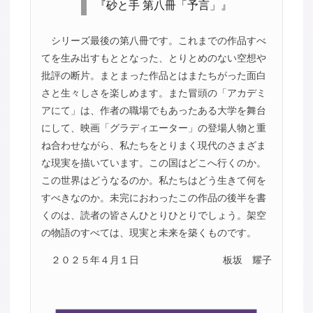
『砂と手 第八冊「予言」』
シリーズ最後の第八冊です。これまでの作品すべ
てを生み出すもととなった、とりとめのない空想や
批評の断片。まとまった作品とはまたちがった面白
さと生々しさを楽しめます。また冒頭の「アカデミ
アにて」は、作者の職場でもあったある大学を舞台
にして、映画「グラディエーター」の登場人物と重
ね合わせながら、私たちをとりまく現代のさまざま
な現実を描いています。この国はどこへ行くのか。
この世界はどうなるのか。私たちはどう生きて何を
すべきなのか。未完におわったこの作品の後半を書
くのは、読者の皆さんひとりひとりでしょう。架空
の物語のすべては、現実と未来を築くものです。
２０２５年４月１日
板坂 耀子