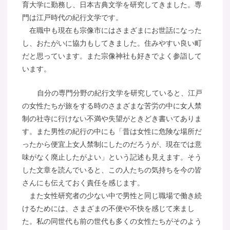
育大学に勤務し、日本古典文学を研究してきました。専
門は江戸時代の紀行文学です。
在職中も現在も宗像市にはさまざまにお世話になった
し、おたがいに協力もしてきました。住みやすい良い町
だと思っています。また宗像神社も好きでよく参詣して
います。
自分の専門分野の紀行文学を研究していると、江戸
の女性たちが旅をする時のさまざまな苦労の中に女人禁
制の社寺に行けない不満や失望がときどき書いてありま
す。また男性の紀行の中にも「昔は女性に危険な場所だ
ったから便宜上女人禁制にしたのだろうが、現在では意
味がなく廃止したがよい」という記述も見えます。そう
した文章を読んでいると、この人たちの気持ちを今の皆
さんにも伝えておく責任を感じます。
また女性研究者の少ない中で男性と同じ職場で働き続
けるためには、さまざまの不便や不快を感じて来まし
た。私の同世代も前の世代も多くの女性たちがそのよう