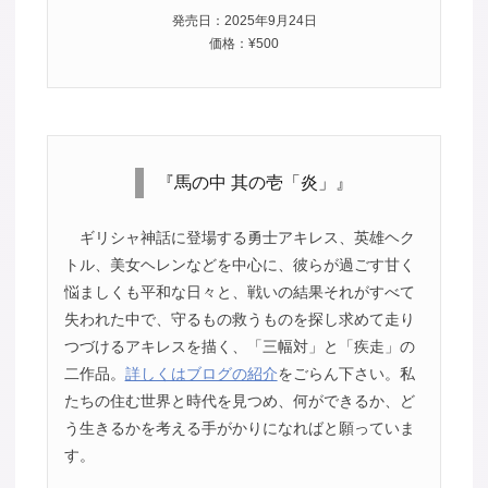
発売日：2025年9月24日
価格：¥500
『馬の中 其の壱「炎」』
ギリシャ神話に登場する勇士アキレス、英雄ヘク
トル、美女ヘレンなどを中心に、彼らが過ごす甘く
悩ましくも平和な日々と、戦いの結果それがすべて
失われた中で、守るもの救うものを探し求めて走り
つづけるアキレスを描く、「三幅対」と「疾走」の
二作品。
詳しくはブログの紹介
をごらん下さい。私
たちの住む世界と時代を見つめ、何ができるか、ど
う生きるかを考える手がかりになればと願っていま
す。