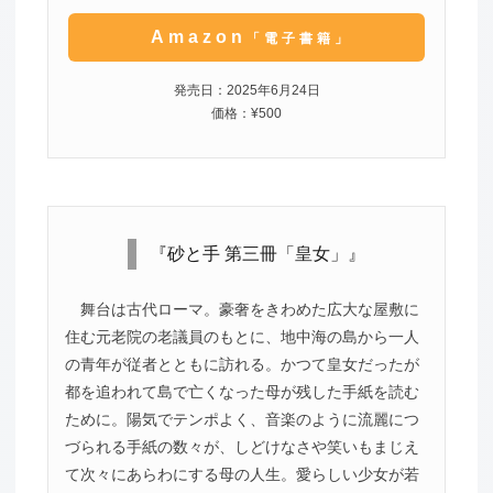
Amazon
「電子書籍」
発売日：2025年6月24日
価格：¥500
『砂と手 第三冊「皇女」』
舞台は古代ローマ。豪奢をきわめた広大な屋敷に
住む元老院の老議員のもとに、地中海の島から一人
の青年が従者とともに訪れる。かつて皇女だったが
都を追われて島で亡くなった母が残した手紙を読む
ために。陽気でテンポよく、音楽のように流麗につ
づられる手紙の数々が、しどけなさや笑いもまじえ
て次々にあらわにする母の人生。愛らしい少女が若