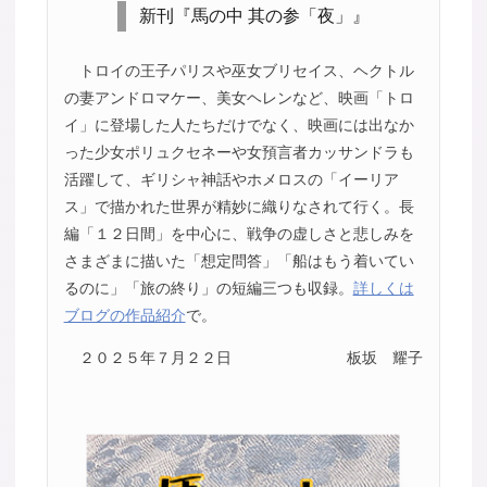
新刊『馬の中 其の参「夜」』
トロイの王子パリスや巫女ブリセイス、ヘクトル
の妻アンドロマケー、美女ヘレンなど、映画「トロ
イ」に登場した人たちだけでなく、映画には出なか
った少女ポリュクセネーや女預言者カッサンドラも
活躍して、ギリシャ神話やホメロスの「イーリア
ス」で描かれた世界が精妙に織りなされて行く。長
編「１２日間」を中心に、戦争の虚しさと悲しみを
さまざまに描いた「想定問答」「船はもう着いてい
るのに」「旅の終り」の短編三つも収録。
詳しくは
ブログの作品紹介
で。
２０２５年７月２２日
板坂 耀子