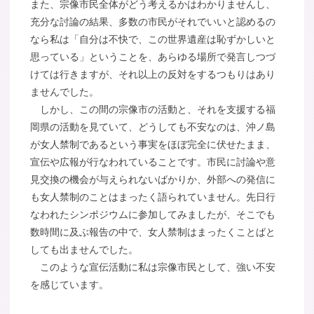
また、宗像市民全体がどう考えるかはわかりませんし、
充分な討論の結果、多数の市民がそれでいいと認めるの
なら私は「自分は不快で、この世界遺産は恥ずかしいと
思っている」ということを、あらゆる場所で発言しつづ
けては行きますが、それ以上の反対をするつもりはあり
ませんでした。
しかし、この間の宗像市の活動と、それを支援する福
岡県の活動を見ていて、どうしても不安なのは、沖ノ島
が女人禁制であるという事実をほぼ完全に伏せたまま、
宣伝や広報が行なわれていることです。市民に討論や意
見交換の機会が与えられないばかりか、外部への発信に
も女人禁制のことはまったく語られていません。先日行
なわれたシンポジウムに参加してみましたが、そこでも
数時間に及ぶ報告の中で、女人禁制はまったくことばと
しても出ませんでした。
このような宣伝活動に私は宗像市民として、強い不安
を感じています。