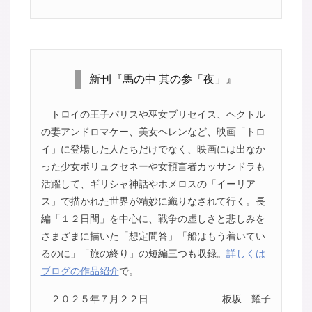
新刊『馬の中 其の参「夜」』
トロイの王子パリスや巫女ブリセイス、ヘクトル
の妻アンドロマケー、美女ヘレンなど、映画「トロ
イ」に登場した人たちだけでなく、映画には出なか
った少女ポリュクセネーや女預言者カッサンドラも
活躍して、ギリシャ神話やホメロスの「イーリア
ス」で描かれた世界が精妙に織りなされて行く。長
編「１２日間」を中心に、戦争の虚しさと悲しみを
さまざまに描いた「想定問答」「船はもう着いてい
るのに」「旅の終り」の短編三つも収録。
詳しくは
ブログの作品紹介
で。
２０２５年７月２２日
板坂 耀子