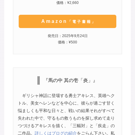
価格：¥2,660
Amazon
「電子書籍」
発売日：2025年9月24日
価格：¥500
『馬の中 其の壱「炎」』
ギリシャ神話に登場する勇士アキレス、英雄ヘク
トル、美女ヘレンなどを中心に、彼らが過ごす甘く
悩ましくも平和な日々と、戦いの結果それがすべて
失われた中で、守るもの救うものを探し求めて走り
つづけるアキレスを描く、「三幅対」と「疾走」の
二作品。
詳しくはブログの紹介
をごらん下さい。私