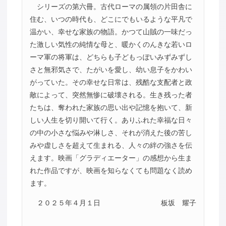
シリーズの第六冊。古代ローマの属領の片田舎に
住む、いつの時代も、どこにでもいるような平凡で
温かい、幸せな家族の物語。かつて山賊の一味だっ
た激しい気性の純情な母と、暖かくのんきな若いロ
ーマ軍の将軍は、どちらも子どもっぽいみずみずし
さと無邪気さで、たがいを愛し、幼い息子をかわい
がっていた。その幸せな日常は、残酷な支配者と政
敵によって、突然無惨に破壊される。生き残った者
たちは、奪われた家族の思い出や記憶を抱いて、新
しい人生を切り開いて行く。ありふれた幸福な日々
の中の小さな悩みや淋しさ、それが消えた後の苦し
みや虚しさを超えて生まれる、人々の絆の強さを伝
えます。映画「グラディエーター」の感想から生ま
れた作品ですが、映画を知らなくても問題なく読め
ます。
２０２５年４月１日
板坂 耀子