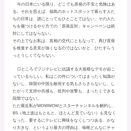
今の日本にいる限り、どこでも原発の不安と危険はあ
る。それを思えば、福島のホットスポットで暮らす人た
ちの日常は、誰にとってもひとごとではない。その人た
ちを傷つけるやり方での「原発反対」キャンペーンは絶
対にしてはならない。
その上でなお私は、首相の交代にともなって、再び原発
を推進する意見が強くなるのではないかと、ひたすらう
っとうしくてならない。
◎ところでフジテレビに抗議する大規模なデモが起こ
っているらしい。私はこの件についてはまったく知識が
ないし、韓国や中国を敵視する気もさらさらないし、し
たがって支持や共感も、批判や攻撃も、まったくできる
段階ではない。
ただ最近私がWOWWOWとスターチャンネルを解約し、
BS（地上波はもともと、ほとんど見ていない）も見なく
なった、要するにテレビに興味をなくしつつある、かな
り大きな、というより最大の理由は、毎晩どんなにチャ