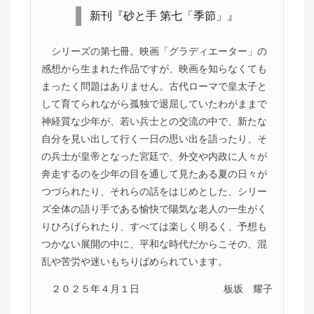
新刊『砂と手 第七「季節」』
シリーズの第七冊。映画「グラディエーター」の
感想から生まれた作品ですが、映画を知らなくても
まったく問題はありません。古代ローマで皇太子と
して育てられながら孤独で退屈していたわがままで
神経質な少年が、若い兵士との交流の中で、新たな
自分を見い出して行く一日の思い出を語ったり、そ
の兵士が皇帝となった宮廷で、外交や内政に人々が
奔走するのを少年の目を通して見たある夏の日々が
つづられたり、それらの話をはじめとした、シリー
ズ全体の語り手である愉快で陽気な老人の一生がく
りひろげられたり、すべては楽しく明るく、予想も
つかない展開の中に、平和な時代だからこその、混
乱や苦労や迷いもちりばめられています。
２０２５年４月１日
板坂 耀子