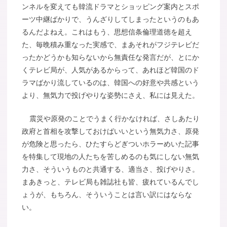
ンネルを変えても韓流ドラマとショッピング案内とスポ
ーツ中継ばかりで、うんざりしてしまったというのもあ
るんだよねえ。これはもう、思想信条倫理道徳を超え
た、毎晩積み重なった実感で、まあそれがフジテレビだ
ったかどうかも知らないから無責任な発言だが、とにか
くテレビ局が、人気があるからって、あれほど韓国のド
ラマばかり流しているのは、韓国への好意や共感という
より、無気力で投げやりな姿勢にさえ、私には見えた。
震災や原発のことでうまく行かなければ、さしあたり
政府と首相を攻撃しておけばいいという無気力さ、原発
が危険と思ったら、ひたすらどぎついホラーめいた記事
を特集して現地の人たちを苦しめるのも気にしない無気
力さ、そういうものと共通する、適当さ、投げやりさ。
まあきっと、テレビ局も雑誌社も皆、疲れているんでし
ょうが、もちろん、そういうことは言い訳にはならな
い。