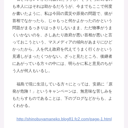
も本人にはそれは助かるだろうが、今までもここで何度
か書いたように、私は今回の震災や原発の問題で、彼が
首相でなかったら、じゃもっと何かよかったのかという
問題がまるっきりはっきりしないまま、ただ物事がうま
くいかないのを、さしあたり政府が悪い首相が悪いと言
っておこうという、マスメディアの傾向があまりにひど
かったから、人を代え政府を代えてうまく行くかという
見通しがまったくつかない。ざっと見たところ、後継者
にあがっている方々の中には、明らかに私と意見のちが
う人が何人もいるし。
福島で現に生活している方々にとっては、安易に「原
発が危険！」というキャンペーンは、無意味な苦しみを
もたらすものであることは、下のブログなどからも、よ
くわかる。
http://shinobuyamaneko.blog81.fc2.com/page-1.html