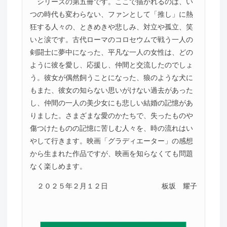
シリーズの第五冊です。ここで描かれるのは、い
つの時代も変わらない、ファンとして「推し」に熱
狂する人々の、ときめきや悲しみ、対立や孤立、笑
いと涙です。古代ローマのコロセウムで戦う一人の
剣闘士に夢中になった、平凡な一人の女性は、どの
ように彼を愛し、応援し、仲間と交流したのでしょ
う。彼女が偶然飼うことになった、狼のような犬に
もまた、彼女の知らない思いがけない過去があった
し、仲間の一人の美少女にも悲しい結婚の記憶があ
りました。さまざまな愛のかたちで、失ったものや
傷つけたものの記憶に苦しむ人々を、時の流れはい
やして行きます。映画「グラディエーター」の感想
から生まれた作品ですが、映画を知らなくても問題
なく楽しめます。
２０２５年２月１２日
板坂 耀子