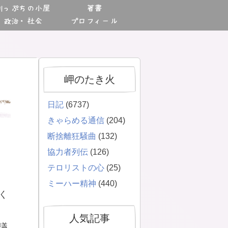
川っぷちの小屋
著書
政治・社会
プロフィール
岬のたき火
日記
(6737)
きゃらめる通信
(204)
断捨離狂騒曲
(132)
協力者列伝
(126)
テロリストの心
(25)
ミーハー精神
(440)
く
人気記事
議