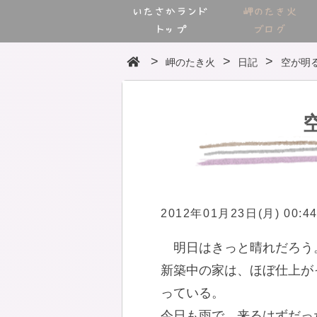
いたさかランド
岬のたき火
トップ
ブログ
岬のたき火
日記
空が明
2012年01月23日(月) 00:4
明日はきっと晴れだろう
新築中の家は、ほぼ仕上が
っている。
今日も雨で、来るはずだっ