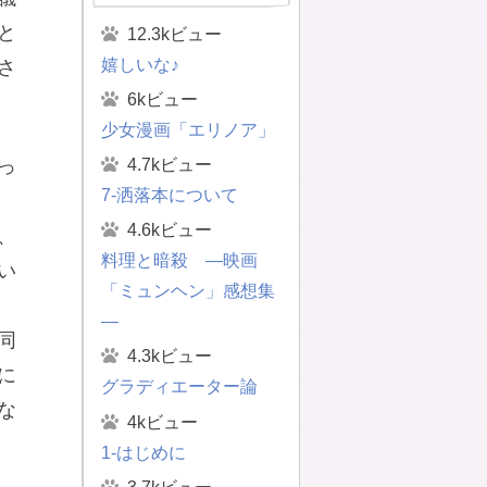
と
12.3kビュー
嬉しいな♪
さ
6kビュー
少女漫画「エリノア」
4.7kビュー
っ
7-洒落本について
4.6kビュー
、
料理と暗殺 ―映画
い
「ミュンヘン」感想集
―
同
4.3kビュー
に
グラディエーター論
な
4kビュー
1-はじめに