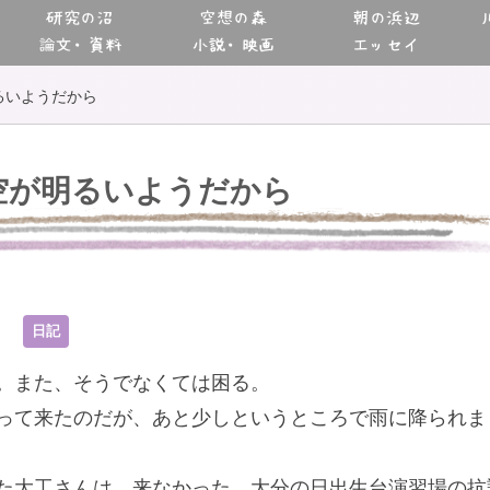
研究の沼
空想の森
朝の浜辺
論文・資料
小説・映画
エッセイ
るいようだから
空が明るいようだから
4
日記
。また、そうでなくては困る。
って来たのだが、あと少しというところで雨に降られま
た大工さんは、来なかった。大分の日出生台演習場の抗