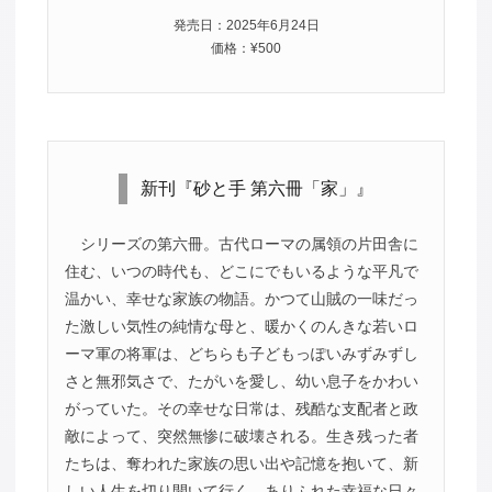
発売日：2025年6月24日
価格：¥500
新刊『砂と手 第六冊「家」』
シリーズの第六冊。古代ローマの属領の片田舎に
住む、いつの時代も、どこにでもいるような平凡で
温かい、幸せな家族の物語。かつて山賊の一味だっ
た激しい気性の純情な母と、暖かくのんきな若いロ
ーマ軍の将軍は、どちらも子どもっぽいみずみずし
さと無邪気さで、たがいを愛し、幼い息子をかわい
がっていた。その幸せな日常は、残酷な支配者と政
敵によって、突然無惨に破壊される。生き残った者
たちは、奪われた家族の思い出や記憶を抱いて、新
しい人生を切り開いて行く。ありふれた幸福な日々