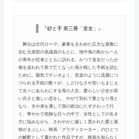
『砂と手 第三冊「皇女」』
舞台は古代ローマ。豪奢をきわめた広大な屋敷に
住む元老院の老議員のもとに、地中海の島から一人
の青年が従者とともに訪れる。かつて皇女だったが
都を追われて島で亡くなった母が残した手紙を読む
ために。陽気でテンポよく、音楽のように流麗につ
づられる手紙の数々が、しどけなさや笑いもまじえ
て次々にあらわにする母の人生。愛らしい少女が若
い兵士と激しい恋をし、やがて別れて妻となり母と
なり、夫や弟を通して国の政治にたずさわって行
く。華やかで危険な日々の中で、女性としての生き
方に悩みながら、さわやかに厳しく貫かれた愛と孤
独がまぶしい。映画「グラディエーター」のひとつ
の解釈として書かれた作品ですが、映画を知らなく