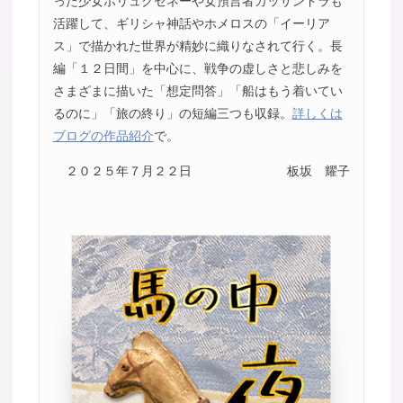
った少女ポリュクセネーや女預言者カッサンドラも
活躍して、ギリシャ神話やホメロスの「イーリア
ス」で描かれた世界が精妙に織りなされて行く。長
編「１２日間」を中心に、戦争の虚しさと悲しみを
さまざまに描いた「想定問答」「船はもう着いてい
るのに」「旅の終り」の短編三つも収録。
詳しくは
ブログの作品紹介
で。
２０２５年７月２２日
板坂 耀子