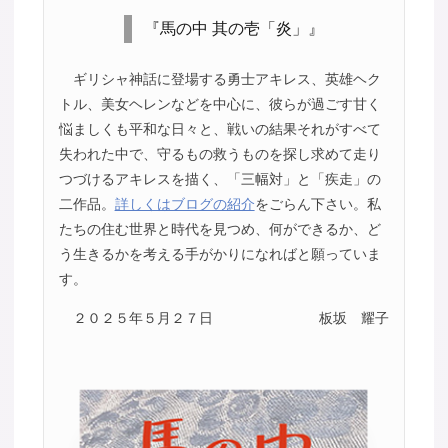
『馬の中 其の壱「炎」』
ギリシャ神話に登場する勇士アキレス、英雄ヘク
トル、美女ヘレンなどを中心に、彼らが過ごす甘く
悩ましくも平和な日々と、戦いの結果それがすべて
失われた中で、守るもの救うものを探し求めて走り
つづけるアキレスを描く、「三幅対」と「疾走」の
二作品。
詳しくはブログの紹介
をごらん下さい。私
たちの住む世界と時代を見つめ、何ができるか、ど
う生きるかを考える手がかりになればと願っていま
す。
２０２５年５月２７日
板坂 耀子