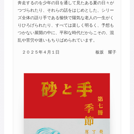
奔走するのを少年の目を通して見たある夏の日々が
つづられたり、それらの話をはじめとした、シリー
ズ全体の語り手である愉快で陽気な老人の一生がく
りひろげられたり、すべては楽しく明るく、予想も
つかない展開の中に、平和な時代だからこその、混
乱や苦労や迷いもちりばめられています。
２０２５年４月１日
板坂 耀子