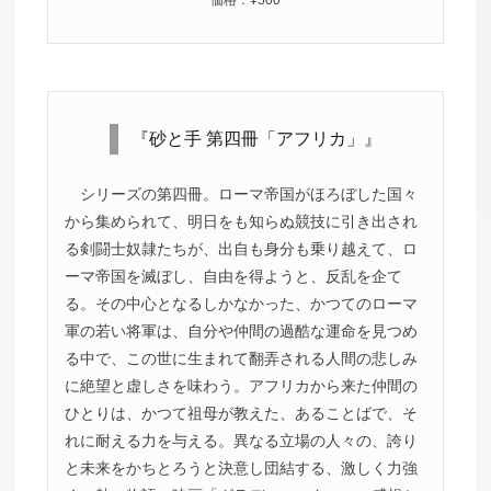
『砂と手 第四冊「アフリカ」』
シリーズの第四冊。ローマ帝国がほろぼした国々
から集められて、明日をも知らぬ競技に引き出され
る剣闘士奴隷たちが、出自も身分も乗り越えて、ロ
ーマ帝国を滅ぼし、自由を得ようと、反乱を企て
る。その中心となるしかなかった、かつてのローマ
軍の若い将軍は、自分や仲間の過酷な運命を見つめ
る中で、この世に生まれて翻弄される人間の悲しみ
に絶望と虚しさを味わう。アフリカから来た仲間の
ひとりは、かつて祖母が教えた、あることばで、そ
れに耐える力を与える。異なる立場の人々の、誇り
と未来をかちとろうと決意し団結する、激しく力強