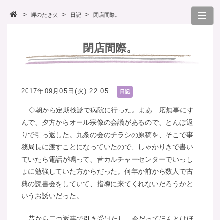
岬のたき火
日記
閉店間際。
閉店間際。
2017年09月05日(火) 22:05
日記
◇朝から定期検診で病院に行った。まあ一応無事にす
んで、夕方からオール宗像の会議があるので、とんぼ返
りで引っ返した。九条の会のチラシの原稿を、そこで事
務局長に渡すことになっていたので、しゃかりきで書い
ていたら電話が鳴って、昔カルチャーセンターでいっし
ょに勉強していた方からだった。何年か前から数人で古
典の読書会をしていて、指導に来てくれないだろうかと
いうお誘いだった。
昔なら二つ返事で引き受けたし、今だってほんとはほ