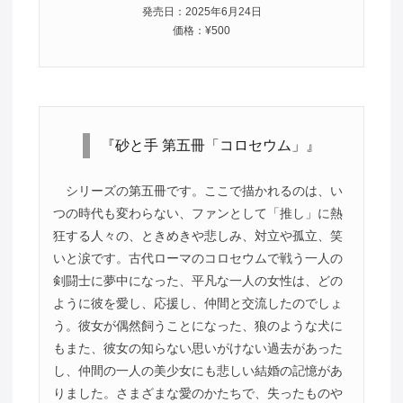
発売日：2025年6月24日
価格：¥500
『砂と手 第五冊「コロセウム」』
シリーズの第五冊です。ここで描かれるのは、い
つの時代も変わらない、ファンとして「推し」に熱
狂する人々の、ときめきや悲しみ、対立や孤立、笑
いと涙です。古代ローマのコロセウムで戦う一人の
剣闘士に夢中になった、平凡な一人の女性は、どの
ように彼を愛し、応援し、仲間と交流したのでしょ
う。彼女が偶然飼うことになった、狼のような犬に
もまた、彼女の知らない思いがけない過去があった
し、仲間の一人の美少女にも悲しい結婚の記憶があ
りました。さまざまな愛のかたちで、失ったものや