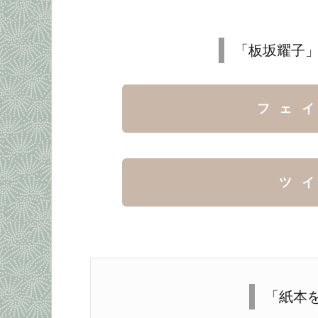
「板坂耀子」
フェ
ツ
「紙本