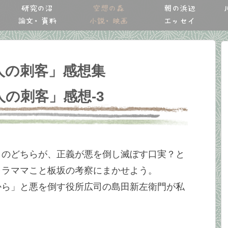
研究の沼
空想の森
朝の浜辺
論文・資料
小説・映画
エッセイ
人の刺客」感想集
の刺客」感想-3
」のどちらが、正義が悪を倒し滅ぼす口実？と
ャラママこと板坂の考察にまかせよう。
から」と悪を倒す役所広司の島田新左衛門が私