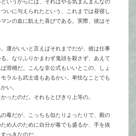
いというからには、それはやる気まんまんなの
をついに与えられたという、これまでは昼寝し
ルマンの血に飢えた喜びである。実際、彼はそ
い。運がいいと言えばそれまでだが、彼は仕事
いる。なりふりかまわず鬼頭を殺さず、あえて
れば滑稽だ。こんな非公式もいいとこの、しょ
もモラルも武士道もあるかい。卑怯なことでも
んかい。
たかったのだ。それもとびきり上等の。
気の毒だが、こっちも似たりよったりで、殿の
のため人のために自分が毒でも盛るか、手を抜
こすべきなのだ。