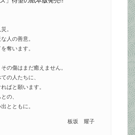
ズ」待望の紙本版発売!!
人災。
近な人の善意。
てを奪います。
、その傷はまだ癒えません。
べての人たちに、
ければと願います。
ちとの、
い出とともに。
板坂 耀子