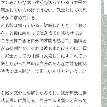
ーマンみたいな武士生活を送っている（太平の
に満足しているわけではない。武士としての死
ひそかに求めている。
ことも彼は知っている。対峙したとき、「おと
のを」と殿に向かって吐き捨てた彼のせりふ
でこそ発揮できる自分の才能を感じて、無聊と
すぎる批判だが、それは彼もまたひそかに、殿
す。武士としての才能（人殺し）にすぐれてい
、殿とちがって島田は自分のそんな才能を開花
の時代では人間として正しいあり方ということ
ても殿を充分に理解したろうし、彼が無残に傷
に武者震いに震える。自分で武者震いと言って