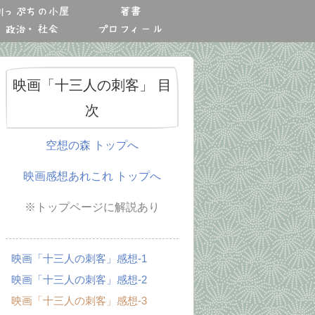
川っぷちの小屋
著書
政治・社会
プロフィール
映画「十三人の刺客」 目
次
空想の森 トップへ
映画感想あれこれ トップへ
※トップページに解説あり
映画「十三人の刺客」感想-1
映画「十三人の刺客」感想-2
映画「十三人の刺客」感想-3