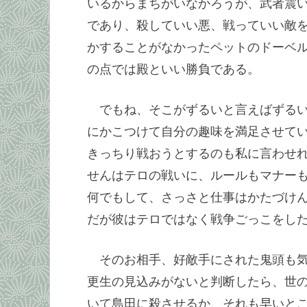
いるからまちがいなかろうが、武者震
であり、殺していい悪、戦っていい敵
かすることがなかったペットのドーベ
の点では殿といい勝負である。
でもね、そこがずるいと言えばずる
にかこつけて自分の趣味を満足させて
きっちり戦おうとするのも私に言わせ
せんはテロの戦いに、ルールもマナー
何でもして、さっさと仕事はかたづけ
だが彼はテロではなく戦争ごっこをし
そのお相手、好敵手にされた鬼頭も
更生の見込みがないと判断したら、世
いて島田に殺させるか、それも早いと