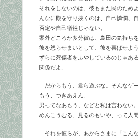
それをしないのは、彼もまた民のため
んなに殿を守り抜くのは、自己憐憫、
否定や自己犠牲じゃない。
案外どころか多分彼は、島田の気持ち
彼を怒らせまいとして、彼を喜ばせよ
ずらに死傷者をふやしているのじゃあ
関係だよ。
だからもう、君ら遊ぶな。そんなゲ
もう、つきあえん。
男ってなあもう、などと私は言わない
めんこうむる、見るのもいや、って人
それを彼らが、あからさまに「こん