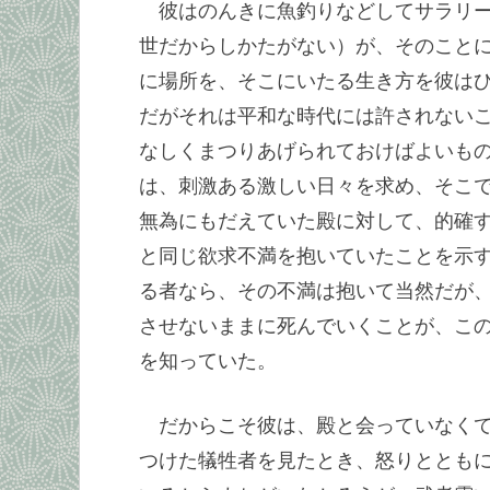
彼はのんきに魚釣りなどしてサラリ
世だからしかたがない）が、そのこと
に場所を、そこにいたる生き方を彼は
だがそれは平和な時代には許されない
なしくまつりあげられておけばよいも
は、刺激ある激しい日々を求め、そこ
無為にもだえていた殿に対して、的確
と同じ欲求不満を抱いていたことを示
る者なら、その不満は抱いて当然だが
させないままに死んでいくことが、こ
を知っていた。
だからこそ彼は、殿と会っていなく
つけた犠牲者を見たとき、怒りととも