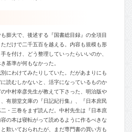
でも膨大で、後述する『国書総目録』の全項目
しただけで二千五百を越える。内容も規模も形
ら手を付け、どう整理していったらいいのか、
べき基準が何もなかった。
域別にわけてみたりしていた。だがあまりにも
雲に読むしかないと、活字になっているものか
官の中村幸彦先生が教えて下さった、明治版や
』、有朋堂文庫の『日記紀行集』、『日本庶民
第二・三巻をまず読んだ。中村先生は『日本庶
内容の本は寝転がって読めるように作るべきな
」と歎いておられたが、まだ専門書の買い方も