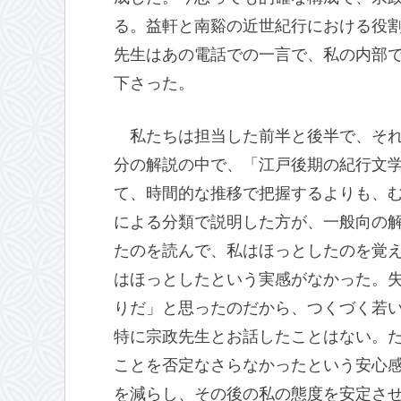
る。益軒と南谿の近世紀行における役
先生はあの電話での一言で、私の内部
下さった。
私たちは担当した前半と後半で、そ
分の解説の中で、「江戸後期の紀行文
て、時間的な推移で把握するよりも、
による分類で説明した方が、一般向の
たのを読んで、私はほっとしたのを覚
はほっとしたという実感がなかった。
りだ」と思ったのだから、つくづく若
特に宗政先生とお話したことはない。
ことを否定なさらなかったという安心
を減らし、その後の私の態度を安定さ