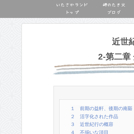
いたさかランド
岬のたき火
トップ
ブログ
近世
2-第二章
１ 前期の益軒、後期の南谿
２ 活字化された作品
３ 近世紀行の概容
４ 不揃いな項目