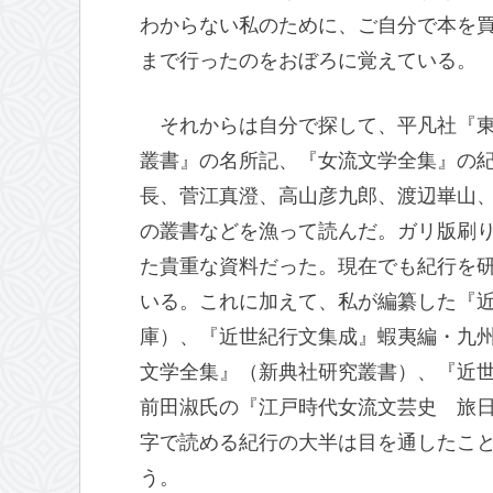
わからない私のために、ご自分で本を
まで行ったのをおぼろに覚えている。
それからは自分で探して、平凡社『
叢書』の名所記、『女流文学全集』の
長、菅江真澄、高山彦九郎、渡辺崋山
の叢書などを漁って読んだ。ガリ版刷
た貴重な資料だった。現在でも紀行を
いる。これに加えて、私が編纂した『
庫）、『近世紀行文集成』蝦夷編・九
文学全集』（新典社研究叢書）、『近
前田淑氏の『江戸時代女流文芸史 旅
字で読める紀行の大半は目を通したこ
う。