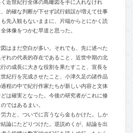
早く近世紀行全体の鳥瞰図を手に入れなけれ
に、的確な判断が下せず試行錯誤が増えて仕事
しも先入観もないままに、片端からとにかく読
、全体像をつかむ早道と思った。
瞰図はまだ空白が多い。それでも、先に述べた
れぞれの代表的存在であること、近世中期の北
紀行の成長に大きな役割を果たすこと、宣長を
近世紀行を完成させたこと、小津久足の諸作品
の過程の中で紀行作家たちが新しい内容と文体
などは確実となった。今後の研究者がこれに修
ものではあるまい。
と労力と、ついでに言うなら金もかけた。しか
で結論にたどりつけた。逆説めくが、結論を出