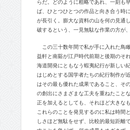
らだ。どのように粗略であれ、一刻も
ば、ひとつひとつの作品と向き合う時
が長引く。膨大な資料の山を何の見通
破するという、一見無駄な作業の方が
この三十数年間で私が手に入れた鳥
益軒と南谿が江戸時代前期と後期のそ
海道開発にともなう蝦夷紀行が新しい
はじめとする国学者たちの紀行制作が
はその最も優れた成果であること、そ
の創出にさまざまな工夫を重ねたこと
正を加えるとしても、それほど大きな
これらのことを発見するのに私は時間
しさほど無駄をせず、比較的最短距離