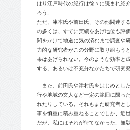
はり江戸時代の紀行は徐々に読まれ紹
ろう。
ただ、津本氏や前田氏、その他関連す
の多くは、すでに実績をあげ地位も評
間をかけて地道に気の済むまで調査や
力的な研究者がこの分野に取り組もう
果はあげられない。今のような効率と
する。あるいは不充分なかたちで研究
また、前田氏や津村氏をはじめとし
行や地域の文人など一定の範囲に限っ
れたりしている。それもまた研究者と
事を慎重に積み重ねることでしか、近
だが、私にはそれが待てなかった。無