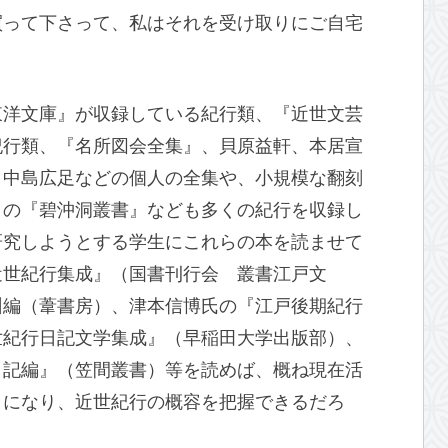
買って下さって、私はそれを受け取りにご自宅
東洋文庫』が収録している紀行類、『近世文芸
紀行類、『名所図会全集』、貝原益軒、本居宣
、中島広足などの個人の全集や、小規模な翻刻
りの『碧沖洞叢書』なども多くの紀行を収録し
研究しようとする学生にこれらの本を読ませて
近世紀行集成』（国書刊行会 叢書江戸文
州編（葦書房）、津本信博氏の『江戸後期紀行
世紀行日記文学集成』（早稲田大学出版部）、
日記編』（笠間叢書）等を読めば、概ね現在活
とになり、近世紀行の概容を把握できるだろ