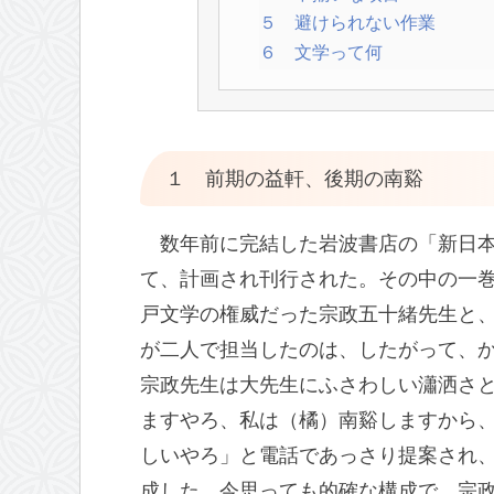
５ 避けられない作業
６ 文学って何
１ 前期の益軒、後期の南谿
数年前に完結した岩波書店の「新日
て、計画され刊行された。その中の一
戸文学の権威だった宗政五十緒先生と
が二人で担当したのは、したがって、
宗政先生は大先生にふさわしい瀟洒さ
ますやろ、私は（橘）南谿しますから
しいやろ」と電話であっさり提案され
成した。今思っても的確な構成で、宗