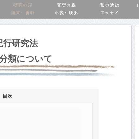
研究の沼
空想の森
朝の浜辺
論文・資料
小説・映画
エッセイ
紀行研究法
 分類について
目次