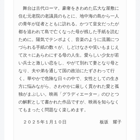
舞台は古代ローマ。豪奢をきわめた広大な屋敷に
住む元老院の老議員のもとに、地中海の島から一人
の青年が従者とともに訪れる。かつて皇女だったが
都を追われて島で亡くなった母が残した手紙を読む
ために。陽気でテンポよく、音楽のように流麗につ
づられる手紙の数々が、しどけなさや笑いもまじえ
て次々にあらわにする母の人生。愛らしい少女が若
い兵士と激しい恋をし、やがて別れて妻となり母と
なり、夫や弟を通して国の政治にたずさわって行
く。華やかで危険な日々の中で、女性としての生き
方に悩みながら、さわやかに厳しく貫かれた愛と孤
独がまぶしい。映画「グラディエーター」のひとつ
の解釈として書かれた作品ですが、映画を知らなく
てもまったく問題なく楽しめます。
２０２５年１月１０日
板坂 耀子