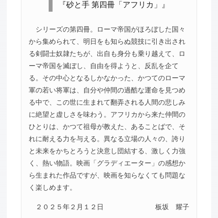
『砂と手 第四冊「アフリカ」』
シリーズの第四冊。ローマ帝国がほろぼした国々
から集められて、明日をも知らぬ競技に引き出され
る剣闘士奴隷たちが、出自も身分も乗り越えて、ロ
ーマ帝国を滅ぼし、自由を得ようと、反乱を企て
る。その中心となるしかなかった、かつてのローマ
軍の若い将軍は、自分や仲間の過酷な運命を見つめ
る中で、この世に生まれて翻弄される人間の悲しみ
に絶望と虚しさを味わう。アフリカから来た仲間の
ひとりは、かつて祖母が教えた、あることばで、そ
れに耐える力を与える。異なる立場の人々の、誇り
と未来をかちとろうと決意し団結する、激しく力強
く、熱い物語。映画「グラディエーター」の感想か
ら生まれた作品ですが、映画を知らなくても問題な
く楽しめます。
２０２５年２月１２日
板坂 耀子