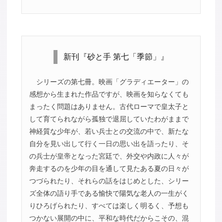
新刊『砂と手 第七「季節」』
シリーズの第七冊。映画「グラディエーター」の
感想から生まれた作品ですが、映画を知らなくても
まったく問題はありません。古代ローマで皇太子と
して育てられながら孤独で退屈していたわがままで
神経質な少年が、若い兵士との交流の中で、新たな
自分を見い出して行く一日の思い出を語ったり、そ
の兵士が皇帝となった宮廷で、外交や内政に人々が
奔走するのを少年の目を通して見たある夏の日々が
つづられたり、それらの話をはじめとした、シリー
ズ全体の語り手である愉快で陽気な老人の一生がく
りひろげられたり、すべては楽しく明るく、予想も
つかない展開の中に、平和な時代だからこその、混