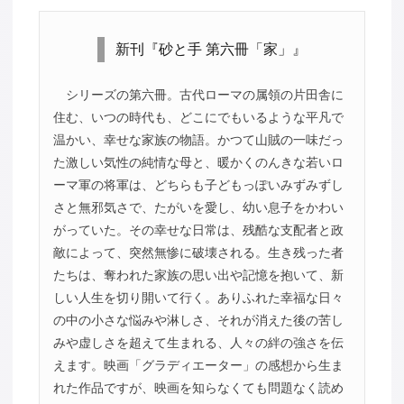
新刊『砂と手 第六冊「家」』
シリーズの第六冊。古代ローマの属領の片田舎に
住む、いつの時代も、どこにでもいるような平凡で
温かい、幸せな家族の物語。かつて山賊の一味だっ
た激しい気性の純情な母と、暖かくのんきな若いロ
ーマ軍の将軍は、どちらも子どもっぽいみずみずし
さと無邪気さで、たがいを愛し、幼い息子をかわい
がっていた。その幸せな日常は、残酷な支配者と政
敵によって、突然無惨に破壊される。生き残った者
たちは、奪われた家族の思い出や記憶を抱いて、新
しい人生を切り開いて行く。ありふれた幸福な日々
の中の小さな悩みや淋しさ、それが消えた後の苦し
みや虚しさを超えて生まれる、人々の絆の強さを伝
えます。映画「グラディエーター」の感想から生ま
れた作品ですが、映画を知らなくても問題なく読め