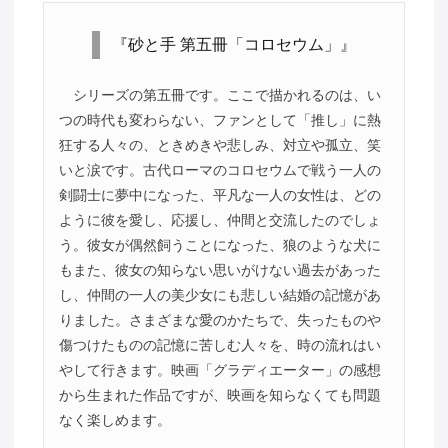
『砂と手 第五冊「コロセウム」』
シリーズの第五冊です。ここで描かれるのは、い
つの時代も変わらない、ファンとして「推し」に熱
狂する人々の、ときめきや悲しみ、対立や孤立、笑
いと涙です。古代ローマのコロセウムで戦う一人の
剣闘士に夢中になった、平凡な一人の女性は、どの
ように彼を愛し、応援し、仲間と交流したのでしょ
う。彼女が偶然飼うことになった、狼のような犬に
もまた、彼女の知らない思いがけない過去があった
し、仲間の一人の美少女にも悲しい結婚の記憶があ
りました。さまざまな愛のかたちで、失ったものや
傷つけたものの記憶に苦しむ人々を、時の流れはい
やして行きます。映画「グラディエーター」の感想
から生まれた作品ですが、映画を知らなくても問題
なく楽しめます。