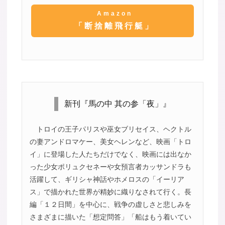
Amazon
「断捨離飛行艇」
新刊『馬の中 其の参「夜」』
トロイの王子パリスや巫女ブリセイス、ヘクトル
の妻アンドロマケー、美女ヘレンなど、映画「トロ
イ」に登場した人たちだけでなく、映画には出なか
った少女ポリュクセネーや女預言者カッサンドラも
活躍して、ギリシャ神話やホメロスの「イーリア
ス」で描かれた世界が精妙に織りなされて行く。長
編「１２日間」を中心に、戦争の虚しさと悲しみを
さまざまに描いた「想定問答」「船はもう着いてい